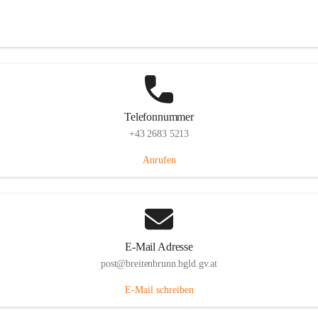
Eisenstädterstraße 18, 7091 Breitenbrunn am Neusiedler See, AUT
Auf Karte ansehen
Telefonnummer
+43 2683 5213
Anrufen
E-Mail Adresse
post@breitenbrunn.bgld.gv.at
E-Mail schreiben