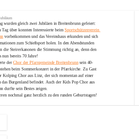
Jubiläum
 wurden gleich zwei Jubiläen in Breitenbrunn gefeiert: 
 Tag über konnten Interessierte beim 
Sportschützenverein 
nn
 vorbeikommen und das Vereinshaus erkunden und sich 
mationen zum Schießsport holen. In den Abendstunden 
nn die Steirerkanonen die Stimmung richtig an, denn den 
 nun bereits 70 Jahre!
rte der 
Chor der Pfarrgemeinde Breitenbrunn
 sein 40-
estehen beim Sommerkonzert in der Pfarrkirche. Zu Gast 
er Kolping Chor aus Linz, der sich momentan auf einer 
h das Burgenland befindet. Auch der Kids Pop Chor aus 
n durfte sein Bestes zeigen.
ieren nochmal ganz herzlich zu den runden Geburtstagen!