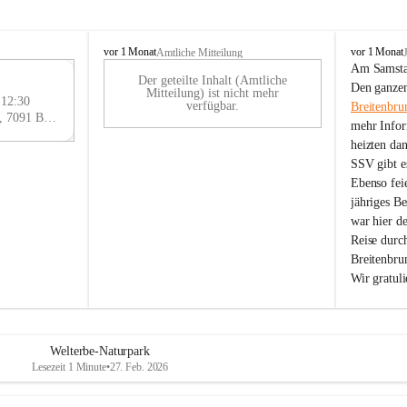
B
B
vor 1 Monat
vor 1 Monat
Amtliche Mitteilung
r
r
Am Samstag
Der geteilte Inhalt (Amtliche
e
e
29
Den ganzen
Mitteilung) ist nicht mehr
i
i
 12:30
AU
verfügbar.
Breitenbru
t
t
Eisenstädter Straße 18, 7091 Breitenbrunn am Neusiedler See, AUT
G
mehr Infor
e
e
heizten da
n
n
SSV gibt es
b
b
r
r
Ebenso feie
u
u
jähriges B
n
n
war hier d
n
n
Reise durc
a
a
Breitenbrun
m
m
Wir gratul
N
N
e
e
u
u
s
s
i
i
Welterbe-Naturpark
e
e
Lesezeit 1 Minute
•
27. Feb. 2026
d
d
l
l