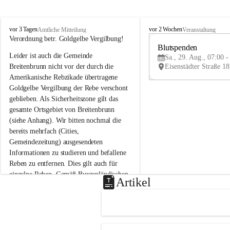
B
B
vor 3 Tagen
vor 2 Wochen
Amtliche Mitteilung
Veranstaltung
r
r
Verordnung betr. Goldgelbe Vergilbung!
e
e
Blutspenden
Leider ist auch die Gemeinde 
i
i
Sa., 29. Aug., 07:00 -
t
t
Breitenbrunn nicht vor der durch die 
e
e
Amerikanische Rebzikade übertragene 
n
n
Goldgelbe Vergilbung der Rebe verschont 
b
b
geblieben. Als Sicherheitszone gilt das 
r
r
gesamte Ortsgebiet von Breitenbrunn 
u
u
(siehe Anhang). Wir bitten nochmal die 
n
n
n
n
bereits mehrfach (Cities, 
a
a
Gemeindezeitung) ausgesendeten 
m
m
Informationen zu studieren und befallene 
N
N
Reben zu entfernen. Dies gilt auch für 
e
e
einzelne Reben. Gemäß Burgenländischen 
u
u
Artikel
Weinbaugesetz sind nicht gepflegte oder 
s
s
i
i
unzulässige Weingärten zu roden! Bitte 
e
e
helfen wir zusammen um unsere Winzer 
d
d
vor den prognostizierten Ernteausfällen 
l
l
und den daraus folgenden wirtschaftlichen 