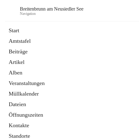
Breitenbrunn am Neusiedler See
Navigation
Start
Amtstafel
Formulare
Beiträge
18 Schnellzugriffe
Artikel
Gemeindeservice
7 Schnellzugriffe
Alben
Veranstaltungen
Müllkalender
Dateien
Öffnungszeiten
Kontakte
Standorte