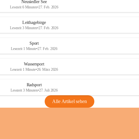
e
e
Neusiedler See
r
r
Lesezeit 6 Minuten
•
27. Feb. 2026
S
S
e
e
Leithagebirge
e
e
Lesezeit 3 Minuten
•
27. Feb. 2026
Sport
Lesezeit 1 Minute
•
27. Feb. 2026
Wassersport
Lesezeit 1 Minute
•
26. März 2026
Radsport
Lesezeit 3 Minuten
•
27. Juli 2026
Alle Artikel sehen