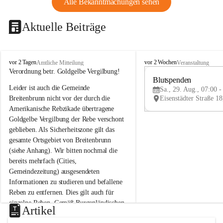
Alle Bekanntmachungen sehen
Aktuelle Beiträge
B
B
vor 2 Tagen
vor 2 Wochen
Amtliche Mitteilung
Veranstaltung
r
r
Verordnung betr. Goldgelbe Vergilbung!
e
e
Blutspenden
Leider ist auch die Gemeinde 
i
i
Sa., 29. Aug., 07:00 -
t
t
Breitenbrunn nicht vor der durch die 
e
e
Amerikanische Rebzikade übertragene 
n
n
Goldgelbe Vergilbung der Rebe verschont 
b
b
geblieben. Als Sicherheitszone gilt das 
r
r
gesamte Ortsgebiet von Breitenbrunn 
u
u
(siehe Anhang). Wir bitten nochmal die 
n
n
n
n
bereits mehrfach (Cities, 
a
a
Gemeindezeitung) ausgesendeten 
m
m
Informationen zu studieren und befallene 
N
N
Reben zu entfernen. Dies gilt auch für 
e
e
einzelne Reben. Gemäß Burgenländischen 
u
u
Artikel
Weinbaugesetz sind nicht gepflegte oder 
s
s