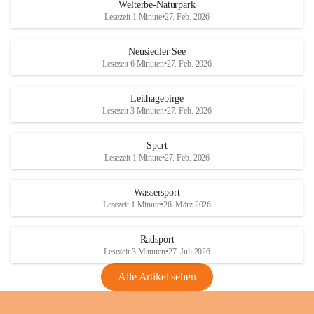
i
i
unzulässige Weingärten zu roden! Bitte 
Welterbe-Naturpark
e
e
helfen wir zusammen um unsere Winzer 
Lesezeit 1 Minute
•
27. Feb. 2026
d
d
vor den prognostizierten Ernteausfällen 
l
l
und den daraus folgenden wirtschaftlichen 
e
e
Neusiedler See
Schäden zu bewahren.
r
r
Lesezeit 6 Minuten
•
27. Feb. 2026
S
S
Verordnungen
e
e
Leithagebirge
04.08.2026
e
e
Lesezeit 3 Minuten
•
27. Feb. 2026
Maßnahmen zur Bekämpfung
der Goldgelben Vergilbung der
Sport
Rebe und der Amerikanischen
Lesezeit 1 Minute
•
27. Feb. 2026
Rebzikade
Anhang VBl. EU Nr. 18
Wassersport
_2026
Lesezeit 1 Minute
•
26. März 2026
1 Seite
•
1,4 MB
Radsport
VBl. EU Nr. 18_2026
Lesezeit 3 Minuten
•
27. Juli 2026
2 Seiten
•
2,1 MB
Alle Artikel sehen