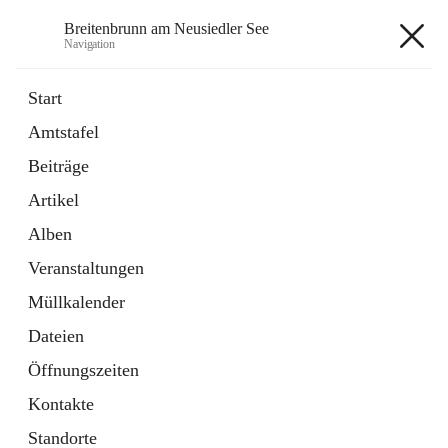
Breitenbrunn am Neusiedler See
Navigation
Breitenbrunn am Neusiedler See
Start
Amtstafel
Formulare
Beiträge
18 Schnellzugriffe
Artikel
Gemeindeservice
7 Schnellzugriffe
Alben
Veranstaltungen
+7
Müllkalender
Dateien
Öffnungszeiten
Kontakte
Hauptadresse
Standorte