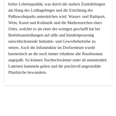
hoher Lebensqualität, was durch die starken Zusiedelungen 
am Hang des Leithagebirges und die Errichtung des 
Pußtawohnparks unterstrichen wird. Wasser- und Radsport, 
Wein, Kunst und Kulinarik sind die Markenzeichen eines 
Ortes, welcher es als einer der wenigen geschafft hat bei 
Betriebsansiedlungen auf stille und hundertprozentig 
umweltschonende Industrie- und Gewerbebetriebe zu 
setzen. Auch die Infrastruktur im Dorfzentrum wurde 
harmonisch an die noch immer erhaltene alte Bausbustanz 
angepaßt. So können Nachtschwärmer unter alt anmutenden 
Laternen bummeln gehen und die prachtvoll angestrahlte 
Pfarrkirche bewundern.

Der Weinbau dominert heute nicht mehr, ist aber integrativer 
Bestandteil der Kultur des Ortes, da man hier schon lange 
von Massenweinbau auf Qualitätsweinbau umgestellt hat. 
So ist es auch nicht verwunderlich, dass eines der historisch 
wertvollsten Gebäude die Ortsvinothek beherbergt und dass 
der Kellering ein beliebtes Ziel darstellt.
