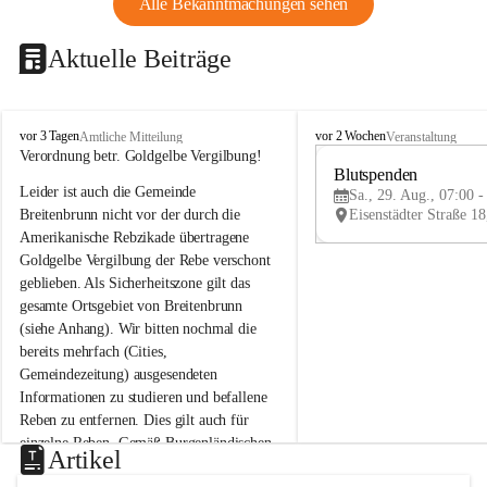
Alle Bekanntmachungen sehen
Aktuelle Beiträge
B
B
vor 3 Tagen
vor 2 Wochen
Amtliche Mitteilung
Veranstaltung
r
r
Verordnung betr. Goldgelbe Vergilbung!
e
e
Blutspenden
Leider ist auch die Gemeinde 
i
i
Sa., 29. Aug., 07:00 -
t
t
Breitenbrunn nicht vor der durch die 
e
e
Amerikanische Rebzikade übertragene 
n
n
Goldgelbe Vergilbung der Rebe verschont 
b
b
geblieben. Als Sicherheitszone gilt das 
r
r
gesamte Ortsgebiet von Breitenbrunn 
u
u
(siehe Anhang). Wir bitten nochmal die 
n
n
n
n
bereits mehrfach (Cities, 
a
a
Gemeindezeitung) ausgesendeten 
m
m
Informationen zu studieren und befallene 
N
N
Reben zu entfernen. Dies gilt auch für 
e
e
einzelne Reben. Gemäß Burgenländischen 
u
u
Artikel
Weinbaugesetz sind nicht gepflegte oder 
s
s