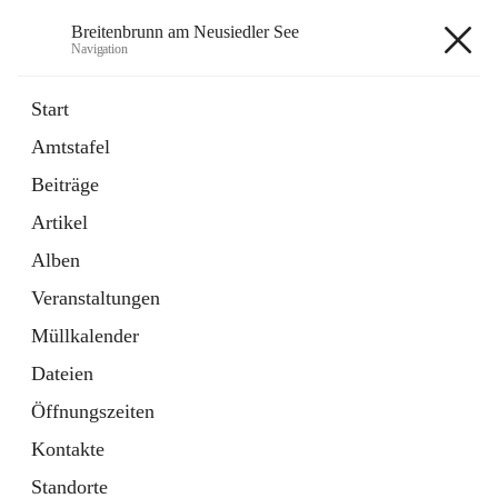
Breitenbrunn am Neusiedler See
Navigation
Breitenbrunn am Neusiedler See
Start
Amtstafel
Formulare
Beiträge
18 Schnellzugriffe
Artikel
Gemeindeservice
7 Schnellzugriffe
Alben
Veranstaltungen
+7
Müllkalender
Dateien
Öffnungszeiten
Kontakte
Hauptadresse
Standorte