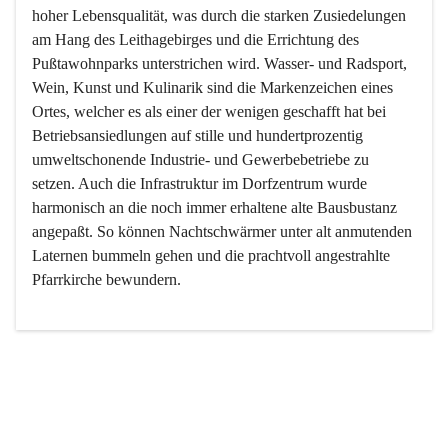
hoher Lebensqualität, was durch die starken Zusiedelungen 
am Hang des Leithagebirges und die Errichtung des 
Pußtawohnparks unterstrichen wird. Wasser- und Radsport, 
Wein, Kunst und Kulinarik sind die Markenzeichen eines 
Ortes, welcher es als einer der wenigen geschafft hat bei 
Betriebsansiedlungen auf stille und hundertprozentig 
umweltschonende Industrie- und Gewerbebetriebe zu 
setzen. Auch die Infrastruktur im Dorfzentrum wurde 
harmonisch an die noch immer erhaltene alte Bausbustanz 
angepaßt. So können Nachtschwärmer unter alt anmutenden 
Laternen bummeln gehen und die prachtvoll angestrahlte 
Pfarrkirche bewundern.

Der Weinbau dominert heute nicht mehr, ist aber integrativer 
Bestandteil der Kultur des Ortes, da man hier schon lange 
von Massenweinbau auf Qualitätsweinbau umgestellt hat. 
So ist es auch nicht verwunderlich, dass eines der historisch 
wertvollsten Gebäude die Ortsvinothek beherbergt und dass 
der Kellering ein beliebtes Ziel darstellt.
