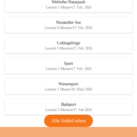
i
i
unzulässige Weingärten zu roden! Bitte 
Welterbe-Naturpark
e
e
helfen wir zusammen um unsere Winzer 
Lesezeit 1 Minute
•
27. Feb. 2026
d
d
vor den prognostizierten Ernteausfällen 
l
l
und den daraus folgenden wirtschaftlichen 
e
e
Neusiedler See
Schäden zu bewahren.
r
r
Lesezeit 6 Minuten
•
27. Feb. 2026
S
S
Verordnungen
e
e
Leithagebirge
04.08.2026
e
e
Lesezeit 3 Minuten
•
27. Feb. 2026
Maßnahmen zur Bekämpfung
der Goldgelben Vergilbung der
Sport
Rebe und der Amerikanischen
Lesezeit 1 Minute
•
27. Feb. 2026
Rebzikade
Anhang VBl. EU Nr. 18
Wassersport
_2026
Lesezeit 1 Minute
•
26. März 2026
1 Seite
•
1,4 MB
Radsport
VBl. EU Nr. 18_2026
Lesezeit 3 Minuten
•
27. Juli 2026
2 Seiten
•
2,1 MB
Alle Artikel sehen