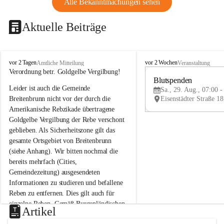
Alle Bekanntmachungen sehen
Aktuelle Beiträge
B
B
vor 2 Tagen
vor 2 Wochen
Amtliche Mitteilung
Veranstaltung
r
r
Verordnung betr. Goldgelbe Vergilbung!
e
e
Blutspenden
Leider ist auch die Gemeinde 
i
i
Sa., 29. Aug., 07:00 -
t
t
Breitenbrunn nicht vor der durch die 
e
e
Amerikanische Rebzikade übertragene 
n
n
Goldgelbe Vergilbung der Rebe verschont 
b
b
geblieben. Als Sicherheitszone gilt das 
r
r
gesamte Ortsgebiet von Breitenbrunn 
u
u
(siehe Anhang). Wir bitten nochmal die 
n
n
n
n
bereits mehrfach (Cities, 
a
a
Gemeindezeitung) ausgesendeten 
m
m
Informationen zu studieren und befallene 
N
N
Reben zu entfernen. Dies gilt auch für 
e
e
einzelne Reben. Gemäß Burgenländischen 
u
u
Artikel
Weinbaugesetz sind nicht gepflegte oder 
s
s