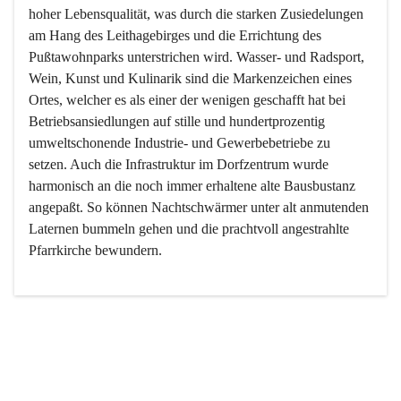
hoher Lebensqualität, was durch die starken Zusiedelungen 
am Hang des Leithagebirges und die Errichtung des 
Pußtawohnparks unterstrichen wird. Wasser- und Radsport, 
Wein, Kunst und Kulinarik sind die Markenzeichen eines 
Ortes, welcher es als einer der wenigen geschafft hat bei 
Betriebsansiedlungen auf stille und hundertprozentig 
umweltschonende Industrie- und Gewerbebetriebe zu 
setzen. Auch die Infrastruktur im Dorfzentrum wurde 
harmonisch an die noch immer erhaltene alte Bausbustanz 
angepaßt. So können Nachtschwärmer unter alt anmutenden 
Laternen bummeln gehen und die prachtvoll angestrahlte 
Pfarrkirche bewundern.

Der Weinbau dominert heute nicht mehr, ist aber integrativer 
Bestandteil der Kultur des Ortes, da man hier schon lange 
von Massenweinbau auf Qualitätsweinbau umgestellt hat. 
So ist es auch nicht verwunderlich, dass eines der historisch 
wertvollsten Gebäude die Ortsvinothek beherbergt und dass 
der Kellering ein beliebtes Ziel darstellt.
