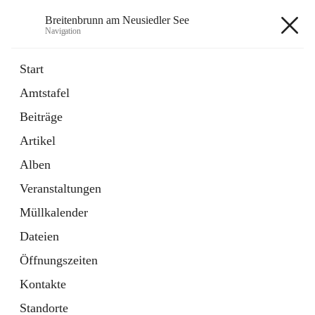
Breitenbrunn am Neusiedler See
Navigation
Breitenbrunn am Neusiedler See
Start
Amtstafel
Formulare
Beiträge
18 Schnellzugriffe
Artikel
Gemeindeservice
7 Schnellzugriffe
Alben
Veranstaltungen
+7
Müllkalender
Dateien
Öffnungszeiten
Kontakte
Hauptadresse
Standorte