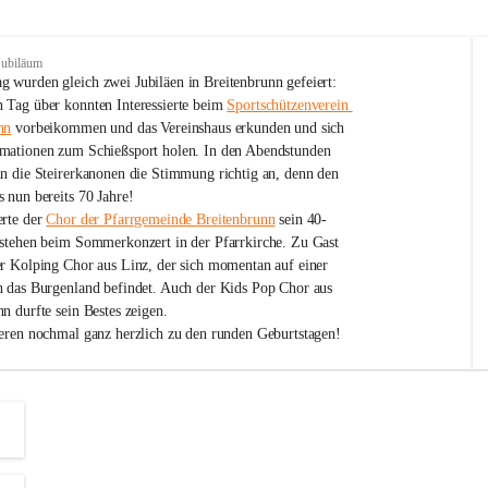
Jubiläum
 wurden gleich zwei Jubiläen in Breitenbrunn gefeiert: 
 Tag über konnten Interessierte beim 
Sportschützenverein 
nn
 vorbeikommen und das Vereinshaus erkunden und sich 
mationen zum Schießsport holen. In den Abendstunden 
nn die Steirerkanonen die Stimmung richtig an, denn den 
 nun bereits 70 Jahre!
rte der 
Chor der Pfarrgemeinde Breitenbrunn
 sein 40-
estehen beim Sommerkonzert in der Pfarrkirche. Zu Gast 
er Kolping Chor aus Linz, der sich momentan auf einer 
h das Burgenland befindet. Auch der Kids Pop Chor aus 
n durfte sein Bestes zeigen.
ieren nochmal ganz herzlich zu den runden Geburtstagen!