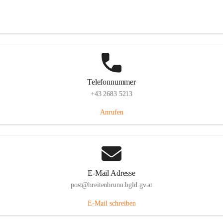
Eisenstädterstraße 18, 7091 Breitenbrunn am Neusiedler See, AUT
Auf Karte ansehen
Telefonnummer
+43 2683 5213
Anrufen
E-Mail Adresse
post@breitenbrunn.bgld.gv.at
E-Mail schreiben