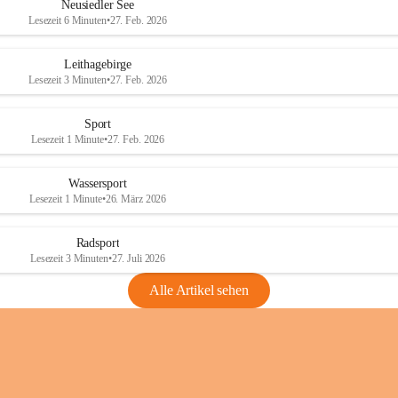
e
e
Neusiedler See
r
r
Lesezeit 6 Minuten
•
27. Feb. 2026
S
S
e
e
Leithagebirge
e
e
Lesezeit 3 Minuten
•
27. Feb. 2026
Sport
Lesezeit 1 Minute
•
27. Feb. 2026
Wassersport
Lesezeit 1 Minute
•
26. März 2026
Radsport
Lesezeit 3 Minuten
•
27. Juli 2026
Alle Artikel sehen