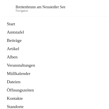
Breitenbrunn am Neusiedler See
Navigation
Start
Amtstafel
Formulare
Beiträge
18 Schnellzugriffe
Artikel
Gemeindeservice
7 Schnellzugriffe
Alben
Veranstaltungen
Müllkalender
Dateien
Öffnungszeiten
Kontakte
Standorte