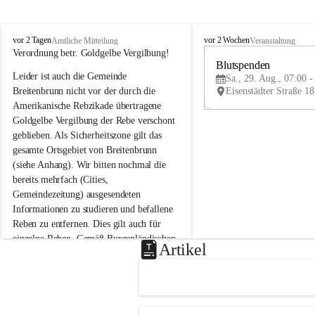
B
B
vor 2 Tagen
vor 2 Wochen
Amtliche Mitteilung
Veranstaltung
r
r
Verordnung betr. Goldgelbe Vergilbung!
e
e
Blutspenden
Leider ist auch die Gemeinde 
i
i
Sa., 29. Aug., 07:00 -
t
t
Breitenbrunn nicht vor der durch die 
e
e
Amerikanische Rebzikade übertragene 
n
n
Goldgelbe Vergilbung der Rebe verschont 
b
b
geblieben. Als Sicherheitszone gilt das 
r
r
gesamte Ortsgebiet von Breitenbrunn 
u
u
(siehe Anhang). Wir bitten nochmal die 
n
n
n
n
bereits mehrfach (Cities, 
a
a
Gemeindezeitung) ausgesendeten 
m
m
Informationen zu studieren und befallene 
N
N
Reben zu entfernen. Dies gilt auch für 
e
e
einzelne Reben. Gemäß Burgenländischen 
u
u
Artikel
Weinbaugesetz sind nicht gepflegte oder 
s
s
i
i
unzulässige Weingärten zu roden! Bitte 
e
e
helfen wir zusammen um unsere Winzer 
d
d
vor den prognostizierten Ernteausfällen 
l
l
und den daraus folgenden wirtschaftlichen 