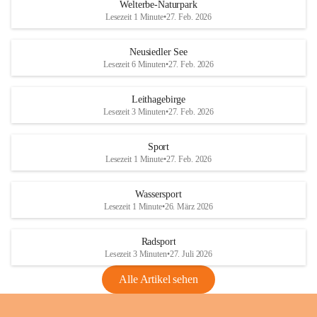
i
i
unzulässige Weingärten zu roden! Bitte 
Welterbe-Naturpark
e
e
helfen wir zusammen um unsere Winzer 
Lesezeit 1 Minute
•
27. Feb. 2026
d
d
vor den prognostizierten Ernteausfällen 
l
l
und den daraus folgenden wirtschaftlichen 
e
e
Neusiedler See
Schäden zu bewahren.
r
r
Lesezeit 6 Minuten
•
27. Feb. 2026
S
S
Verordnungen
e
e
Leithagebirge
04.08.2026
e
e
Lesezeit 3 Minuten
•
27. Feb. 2026
Maßnahmen zur Bekämpfung
der Goldgelben Vergilbung der
Sport
Rebe und der Amerikanischen
Lesezeit 1 Minute
•
27. Feb. 2026
Rebzikade
Anhang VBl. EU Nr. 18
Wassersport
_2026
Lesezeit 1 Minute
•
26. März 2026
1 Seite
•
1,4 MB
Radsport
VBl. EU Nr. 18_2026
Lesezeit 3 Minuten
•
27. Juli 2026
2 Seiten
•
2,1 MB
Alle Artikel sehen