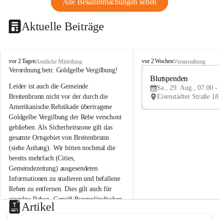
Alle Bekanntmachungen sehen
Aktuelle Beiträge
B
B
vor 2 Tagen
vor 2 Wochen
Amtliche Mitteilung
Veranstaltung
r
r
Verordnung betr. Goldgelbe Vergilbung!
e
e
Blutspenden
Leider ist auch die Gemeinde 
i
i
Sa., 29. Aug., 07:00 -
t
t
Breitenbrunn nicht vor der durch die 
e
e
Amerikanische Rebzikade übertragene 
n
n
Goldgelbe Vergilbung der Rebe verschont 
b
b
geblieben. Als Sicherheitszone gilt das 
r
r
gesamte Ortsgebiet von Breitenbrunn 
u
u
(siehe Anhang). Wir bitten nochmal die 
n
n
n
n
bereits mehrfach (Cities, 
a
a
Gemeindezeitung) ausgesendeten 
m
m
Informationen zu studieren und befallene 
N
N
Reben zu entfernen. Dies gilt auch für 
e
e
einzelne Reben. Gemäß Burgenländischen 
u
u
Artikel
Weinbaugesetz sind nicht gepflegte oder 
s
s