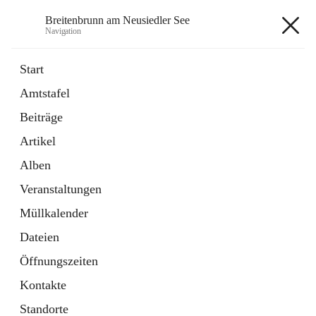
Breitenbrunn am Neusiedler See
Navigation
Breitenbrunn am Neusiedler See
Start
Amtstafel
Formulare
Beiträge
18 Schnellzugriffe
Artikel
Gemeindeservice
7 Schnellzugriffe
Alben
Veranstaltungen
+7
Müllkalender
Dateien
Öffnungszeiten
Kontakte
Hauptadresse
Standorte