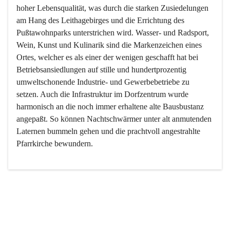
hoher Lebensqualität, was durch die starken Zusiedelungen 
am Hang des Leithagebirges und die Errichtung des 
Pußtawohnparks unterstrichen wird. Wasser- und Radsport, 
Wein, Kunst und Kulinarik sind die Markenzeichen eines 
Ortes, welcher es als einer der wenigen geschafft hat bei 
Betriebsansiedlungen auf stille und hundertprozentig 
umweltschonende Industrie- und Gewerbebetriebe zu 
setzen. Auch die Infrastruktur im Dorfzentrum wurde 
harmonisch an die noch immer erhaltene alte Bausbustanz 
angepaßt. So können Nachtschwärmer unter alt anmutenden 
Laternen bummeln gehen und die prachtvoll angestrahlte 
Pfarrkirche bewundern.

Der Weinbau dominert heute nicht mehr, ist aber integrativer 
Bestandteil der Kultur des Ortes, da man hier schon lange 
von Massenweinbau auf Qualitätsweinbau umgestellt hat. 
So ist es auch nicht verwunderlich, dass eines der historisch 
wertvollsten Gebäude die Ortsvinothek beherbergt und dass 
der Kellering ein beliebtes Ziel darstellt.
