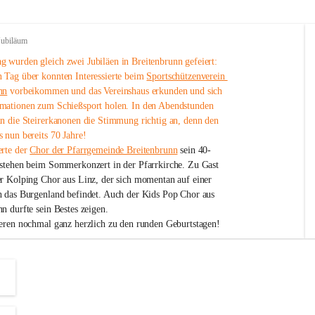
Jubiläum
 wurden gleich zwei Jubiläen in Breitenbrunn gefeiert: 
 Tag über konnten Interessierte beim 
Sportschützenverein 
nn
 vorbeikommen und das Vereinshaus erkunden und sich 
mationen zum Schießsport holen. In den Abendstunden 
nn die Steirerkanonen die Stimmung richtig an, denn den 
 nun bereits 70 Jahre!
rte der 
Chor der Pfarrgemeinde Breitenbrunn
 sein 40-
estehen beim Sommerkonzert in der Pfarrkirche. Zu Gast 
er Kolping Chor aus Linz, der sich momentan auf einer 
h das Burgenland befindet. Auch der Kids Pop Chor aus 
n durfte sein Bestes zeigen.
ieren nochmal ganz herzlich zu den runden Geburtstagen!