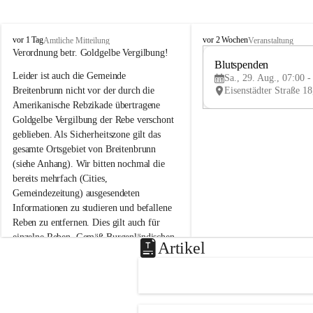
B
B
vor 1 Tag
vor 2 Wochen
Amtliche Mitteilung
Veranstaltung
r
r
Verordnung betr. Goldgelbe Vergilbung!
e
e
Blutspenden
Leider ist auch die Gemeinde 
i
i
Sa., 29. Aug., 07:00 -
t
t
Breitenbrunn nicht vor der durch die 
e
e
Amerikanische Rebzikade übertragene 
n
n
Goldgelbe Vergilbung der Rebe verschont 
b
b
geblieben. Als Sicherheitszone gilt das 
r
r
gesamte Ortsgebiet von Breitenbrunn 
u
u
(siehe Anhang). Wir bitten nochmal die 
n
n
n
n
bereits mehrfach (Cities, 
a
a
Gemeindezeitung) ausgesendeten 
m
m
Informationen zu studieren und befallene 
N
N
Reben zu entfernen. Dies gilt auch für 
e
e
einzelne Reben. Gemäß Burgenländischen 
u
u
Artikel
Weinbaugesetz sind nicht gepflegte oder 
s
s
i
i
unzulässige Weingärten zu roden! Bitte 
e
e
helfen wir zusammen um unsere Winzer 
d
d
vor den prognostizierten Ernteausfällen 
l
l
und den daraus folgenden wirtschaftlichen 