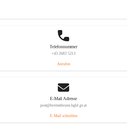
Eisenstädterstraße 18, 7091 Breitenbrunn am Neusiedler See, AUT
Auf Karte ansehen
Telefonnummer
+43 2683 5213
Anrufen
E-Mail Adresse
post@breitenbrunn.bgld.gv.at
E-Mail schreiben