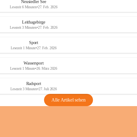
e
e
Neusiedler See
r
r
Lesezeit 6 Minuten
•
27. Feb. 2026
S
S
e
e
Leithagebirge
e
e
Lesezeit 3 Minuten
•
27. Feb. 2026
Sport
Lesezeit 1 Minute
•
27. Feb. 2026
Wassersport
Lesezeit 1 Minute
•
26. März 2026
Radsport
Lesezeit 3 Minuten
•
27. Juli 2026
Alle Artikel sehen