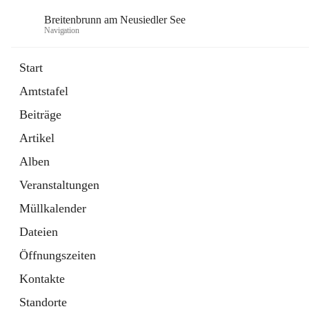
Breitenbrunn am Neusiedler See
Navigation
Start
Amtstafel
Formulare
Beiträge
18 Schnellzugriffe
Artikel
Gemeindeservice
7 Schnellzugriffe
Alben
Veranstaltungen
Müllkalender
Dateien
Öffnungszeiten
Kontakte
Standorte