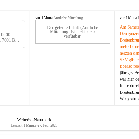
B
B
vor 1 Monat
vor 1 Monat
Amtliche Mitteilung
r
r
Am Samstag
Der geteilte Inhalt (Amtliche
e
e
29
Mitteilung) ist nicht mehr
Den ganzen
i
i
 12:30
AU
verfügbar.
t
t
Eisenstädter Straße 18, 7091 Breitenbrunn am Neusiedler See, AUT
Breitenbru
G
e
e
mehr Infor
n
n
heizten da
b
b
SSV gibt es
r
r
Ebenso feie
u
u
jähriges B
n
n
n
n
war hier d
a
a
Reise durc
m
m
Breitenbrun
N
N
Wir gratul
e
e
u
u
s
s
i
i
Welterbe-Naturpark
e
e
Lesezeit 1 Minute
•
27. Feb. 2026
d
d
l
l