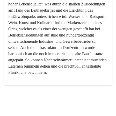
hoher Lebensqualität, was durch die starken Zusiedelungen 
am Hang des Leithagebirges und die Errichtung des 
Pußtawohnparks unterstrichen wird. Wasser- und Radsport, 
Wein, Kunst und Kulinarik sind die Markenzeichen eines 
Ortes, welcher es als einer der wenigen geschafft hat bei 
Betriebsansiedlungen auf stille und hundertprozentig 
umweltschonende Industrie- und Gewerbebetriebe zu 
setzen. Auch die Infrastruktur im Dorfzentrum wurde 
harmonisch an die noch immer erhaltene alte Bausbustanz 
angepaßt. So können Nachtschwärmer unter alt anmutenden 
Laternen bummeln gehen und die prachtvoll angestrahlte 
Pfarrkirche bewundern.

Der Weinbau dominert heute nicht mehr, ist aber integrativer 
Bestandteil der Kultur des Ortes, da man hier schon lange 
von Massenweinbau auf Qualitätsweinbau umgestellt hat. 
So ist es auch nicht verwunderlich, dass eines der historisch 
wertvollsten Gebäude die Ortsvinothek beherbergt und dass 
der Kellering ein beliebtes Ziel darstellt.
