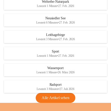
i
i
unzulässige Weingärten zu roden! Bitte 
Welterbe-Naturpark
e
e
helfen wir zusammen um unsere Winzer 
Lesezeit 1 Minute
•
27. Feb. 2026
d
d
vor den prognostizierten Ernteausfällen 
l
l
und den daraus folgenden wirtschaftlichen 
e
e
Neusiedler See
Schäden zu bewahren.
r
r
Lesezeit 6 Minuten
•
27. Feb. 2026
S
S
Verordnungen
e
e
Leithagebirge
04.08.2026
e
e
Lesezeit 3 Minuten
•
27. Feb. 2026
Maßnahmen zur Bekämpfung
der Goldgelben Vergilbung der
Sport
Rebe und der Amerikanischen
Lesezeit 1 Minute
•
27. Feb. 2026
Rebzikade
Anhang VBl. EU Nr. 18
Wassersport
_2026
Lesezeit 1 Minute
•
26. März 2026
1 Seite
•
1,4 MB
Radsport
VBl. EU Nr. 18_2026
Lesezeit 3 Minuten
•
27. Juli 2026
2 Seiten
•
2,1 MB
Alle Artikel sehen