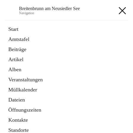
Breitenbrunn am Neusiedler See
Navigation
Breitenbrunn am Neusiedler See
Start
Amtstafel
Formulare
Beiträge
18 Schnellzugriffe
Artikel
Gemeindeservice
7 Schnellzugriffe
Alben
Veranstaltungen
+7
Müllkalender
Dateien
Öffnungszeiten
Kontakte
Hauptadresse
Standorte