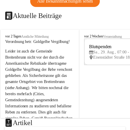
Alle Bekanntmachungen sehen
Aktuelle Beiträge
B
B
vor 2 Tagen
vor 2 Wochen
Amtliche Mitteilung
Veranstaltung
r
r
Verordnung betr. Goldgelbe Vergilbung!
e
e
Blutspenden
Leider ist auch die Gemeinde 
i
i
Sa., 29. Aug., 07:00 -
t
t
Breitenbrunn nicht vor der durch die 
e
e
Amerikanische Rebzikade übertragene 
n
n
Goldgelbe Vergilbung der Rebe verschont 
b
b
geblieben. Als Sicherheitszone gilt das 
r
r
gesamte Ortsgebiet von Breitenbrunn 
u
u
(siehe Anhang). Wir bitten nochmal die 
n
n
n
n
bereits mehrfach (Cities, 
a
a
Gemeindezeitung) ausgesendeten 
m
m
Informationen zu studieren und befallene 
N
N
Reben zu entfernen. Dies gilt auch für 
e
e
einzelne Reben. Gemäß Burgenländischen 
u
u
Artikel
Weinbaugesetz sind nicht gepflegte oder 
s
s