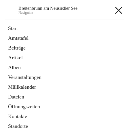
Breitenbrunn am Neusiedler See
Navigation
Breitenbrunn am Neusiedler See
Start
Amtstafel
Formulare
Beiträge
18 Schnellzugriffe
Artikel
Gemeindeservice
7 Schnellzugriffe
Alben
Veranstaltungen
+7
Müllkalender
Dateien
Öffnungszeiten
Kontakte
Hauptadresse
Standorte