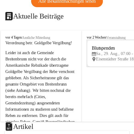
Alle Bekanntmachungen sehen
Aktuelle Beiträge
B
B
vor 4 Tagen
vor 2 Wochen
Amtliche Mitteilung
Veranstaltung
r
r
Verordnung betr. Goldgelbe Vergilbung!
e
e
Blutspenden
Leider ist auch die Gemeinde 
i
i
Sa., 29. Aug., 07:00 -
t
t
Breitenbrunn nicht vor der durch die 
e
e
Amerikanische Rebzikade übertragene 
n
n
Goldgelbe Vergilbung der Rebe verschont 
b
b
geblieben. Als Sicherheitszone gilt das 
r
r
gesamte Ortsgebiet von Breitenbrunn 
u
u
(siehe Anhang). Wir bitten nochmal die 
n
n
n
n
bereits mehrfach (Cities, 
a
a
Gemeindezeitung) ausgesendeten 
m
m
Informationen zu studieren und befallene 
N
N
Reben zu entfernen. Dies gilt auch für 
e
e
einzelne Reben. Gemäß Burgenländischen 
u
u
Artikel
Weinbaugesetz sind nicht gepflegte oder 
s
s