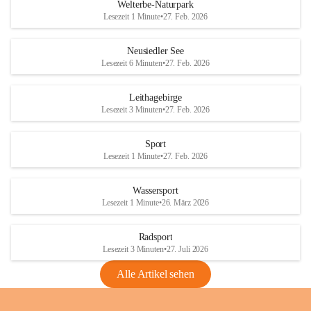
i
i
unzulässige Weingärten zu roden! Bitte 
Welterbe-Naturpark
e
e
helfen wir zusammen um unsere Winzer 
Lesezeit 1 Minute
•
27. Feb. 2026
d
d
vor den prognostizierten Ernteausfällen 
l
l
und den daraus folgenden wirtschaftlichen 
e
e
Neusiedler See
Schäden zu bewahren.
r
r
Lesezeit 6 Minuten
•
27. Feb. 2026
S
S
Verordnungen
e
e
Leithagebirge
04.08.2026
e
e
Lesezeit 3 Minuten
•
27. Feb. 2026
Maßnahmen zur Bekämpfung
der Goldgelben Vergilbung der
Sport
Rebe und der Amerikanischen
Lesezeit 1 Minute
•
27. Feb. 2026
Rebzikade
Anhang VBl. EU Nr. 18
Wassersport
_2026
Lesezeit 1 Minute
•
26. März 2026
1 Seite
•
1,4 MB
Radsport
VBl. EU Nr. 18_2026
Lesezeit 3 Minuten
•
27. Juli 2026
2 Seiten
•
2,1 MB
Alle Artikel sehen