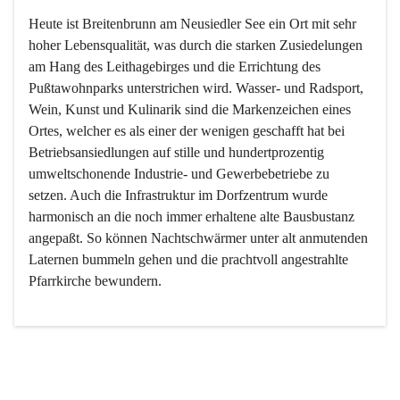
Heute ist Breitenbrunn am Neusiedler See ein Ort mit sehr 
hoher Lebensqualität, was durch die starken Zusiedelungen 
am Hang des Leithagebirges und die Errichtung des 
Pußtawohnparks unterstrichen wird. Wasser- und Radsport, 
Wein, Kunst und Kulinarik sind die Markenzeichen eines 
Ortes, welcher es als einer der wenigen geschafft hat bei 
Betriebsansiedlungen auf stille und hundertprozentig 
umweltschonende Industrie- und Gewerbebetriebe zu 
setzen. Auch die Infrastruktur im Dorfzentrum wurde 
harmonisch an die noch immer erhaltene alte Bausbustanz 
angepaßt. So können Nachtschwärmer unter alt anmutenden 
Laternen bummeln gehen und die prachtvoll angestrahlte 
Pfarrkirche bewundern.

Der Weinbau dominert heute nicht mehr, ist aber integrativer 
Bestandteil der Kultur des Ortes, da man hier schon lange 
von Massenweinbau auf Qualitätsweinbau umgestellt hat. 
So ist es auch nicht verwunderlich, dass eines der historisch 