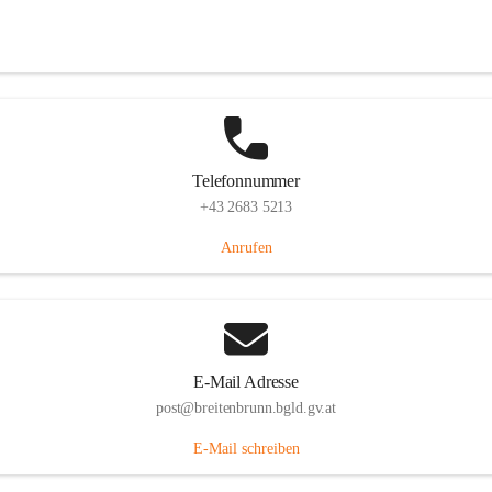
Eisenstädterstraße 18, 7091 Breitenbrunn am Neusiedler See, AUT
Auf Karte ansehen
Telefonnummer
+43 2683 5213
Anrufen
E-Mail Adresse
post@breitenbrunn.bgld.gv.at
E-Mail schreiben