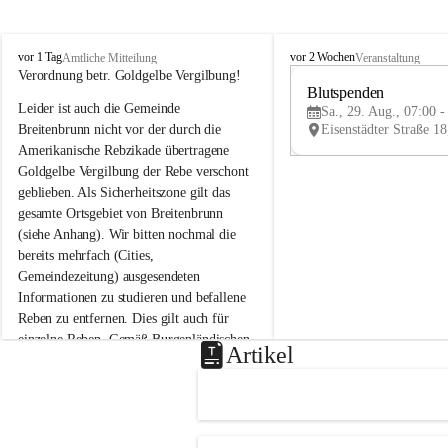
B
B
vor 1 Tag
vor 2 Wochen
Amtliche Mitteilung
Veranstaltung
r
r
Verordnung betr. Goldgelbe Vergilbung!
e
e
Blutspenden
Leider ist auch die Gemeinde 
i
i
Sa., 29. Aug., 07:00 -
t
t
Breitenbrunn nicht vor der durch die 
e
e
Amerikanische Rebzikade übertragene 
n
n
Goldgelbe Vergilbung der Rebe verschont 
b
b
geblieben. Als Sicherheitszone gilt das 
r
r
gesamte Ortsgebiet von Breitenbrunn 
u
u
(siehe Anhang). Wir bitten nochmal die 
n
n
n
n
bereits mehrfach (Cities, 
a
a
Gemeindezeitung) ausgesendeten 
m
m
Informationen zu studieren und befallene 
N
N
Reben zu entfernen. Dies gilt auch für 
e
e
einzelne Reben. Gemäß Burgenländischen 
u
u
Artikel
Weinbaugesetz sind nicht gepflegte oder 
s
s
i
i
unzulässige Weingärten zu roden! Bitte 
e
e
helfen wir zusammen um unsere Winzer 
d
d
vor den prognostizierten Ernteausfällen 
l
l
und den daraus folgenden wirtschaftlichen 