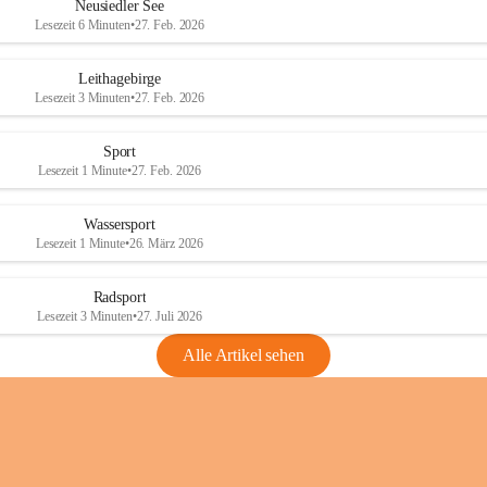
e
e
Neusiedler See
r
r
Lesezeit 6 Minuten
•
27. Feb. 2026
S
S
e
e
Leithagebirge
e
e
Lesezeit 3 Minuten
•
27. Feb. 2026
Sport
Lesezeit 1 Minute
•
27. Feb. 2026
Wassersport
Lesezeit 1 Minute
•
26. März 2026
Radsport
Lesezeit 3 Minuten
•
27. Juli 2026
Alle Artikel sehen