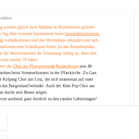
Jubiläum
 wurden gleich zwei Jubiläen in Breitenbrunn gefeiert: 
 Tag über konnten Interessierte beim 
Sportschützenverein 
nn
 vorbeikommen und das Vereinshaus erkunden und sich 
mationen zum Schießsport holen. In den Abendstunden 
nn die Steirerkanonen die Stimmung richtig an, denn den 
 nun bereits 70 Jahre!
rte der 
Chor der Pfarrgemeinde Breitenbrunn
 sein 40-
estehen beim Sommerkonzert in der Pfarrkirche. Zu Gast 
er Kolping Chor aus Linz, der sich momentan auf einer 
h das Burgenland befindet. Auch der Kids Pop Chor aus 
n durfte sein Bestes zeigen.
ieren nochmal ganz herzlich zu den runden Geburtstagen!