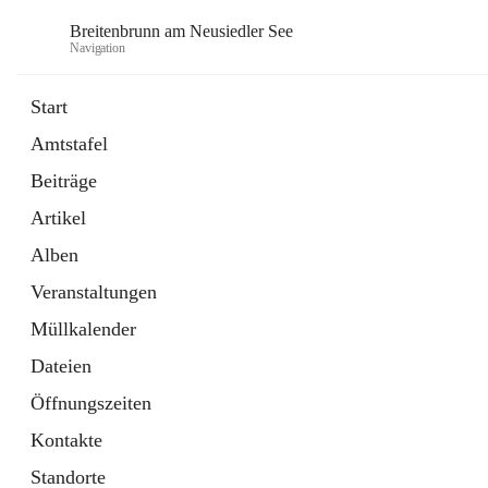
Breitenbrunn am Neusiedler See
Navigation
Start
Amtstafel
Formulare
Beiträge
18 Schnellzugriffe
Artikel
Gemeindeservice
7 Schnellzugriffe
Alben
Veranstaltungen
Müllkalender
Dateien
Öffnungszeiten
Kontakte
Standorte