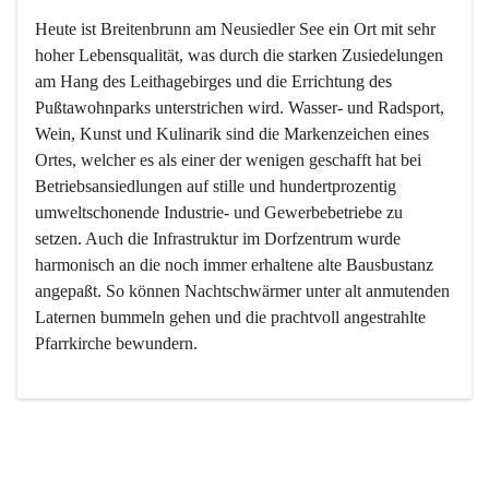
Heute ist Breitenbrunn am Neusiedler See ein Ort mit sehr 
hoher Lebensqualität, was durch die starken Zusiedelungen 
am Hang des Leithagebirges und die Errichtung des 
Pußtawohnparks unterstrichen wird. Wasser- und Radsport, 
Wein, Kunst und Kulinarik sind die Markenzeichen eines 
Ortes, welcher es als einer der wenigen geschafft hat bei 
Betriebsansiedlungen auf stille und hundertprozentig 
umweltschonende Industrie- und Gewerbebetriebe zu 
setzen. Auch die Infrastruktur im Dorfzentrum wurde 
harmonisch an die noch immer erhaltene alte Bausbustanz 
angepaßt. So können Nachtschwärmer unter alt anmutenden 
Laternen bummeln gehen und die prachtvoll angestrahlte 
Pfarrkirche bewundern.

Der Weinbau dominert heute nicht mehr, ist aber integrativer 
Bestandteil der Kultur des Ortes, da man hier schon lange 
von Massenweinbau auf Qualitätsweinbau umgestellt hat. 
So ist es auch nicht verwunderlich, dass eines der historisch 