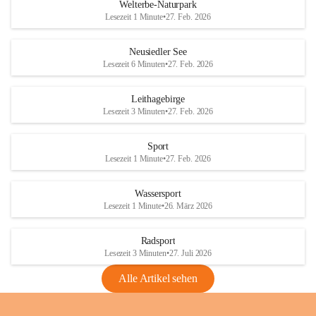
i
i
unzulässige Weingärten zu roden! Bitte 
Welterbe-Naturpark
e
e
helfen wir zusammen um unsere Winzer 
Lesezeit 1 Minute
•
27. Feb. 2026
d
d
vor den prognostizierten Ernteausfällen 
l
l
und den daraus folgenden wirtschaftlichen 
e
e
Neusiedler See
Schäden zu bewahren.
r
r
Lesezeit 6 Minuten
•
27. Feb. 2026
S
S
Verordnungen
e
e
Leithagebirge
04.08.2026
e
e
Lesezeit 3 Minuten
•
27. Feb. 2026
Maßnahmen zur Bekämpfung
der Goldgelben Vergilbung der
Sport
Rebe und der Amerikanischen
Lesezeit 1 Minute
•
27. Feb. 2026
Rebzikade
Anhang VBl. EU Nr. 18
Wassersport
_2026
Lesezeit 1 Minute
•
26. März 2026
1 Seite
•
1,4 MB
Radsport
VBl. EU Nr. 18_2026
Lesezeit 3 Minuten
•
27. Juli 2026
2 Seiten
•
2,1 MB
Alle Artikel sehen