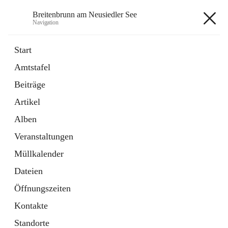
Breitenbrunn am Neusiedler See
Navigation
Breitenbrunn am Neusiedler See
Start
Amtstafel
Formulare
Beiträge
18 Schnellzugriffe
Artikel
Gemeindeservice
7 Schnellzugriffe
Alben
Veranstaltungen
+7
Müllkalender
Dateien
Öffnungszeiten
Kontakte
Hauptadresse
Standorte