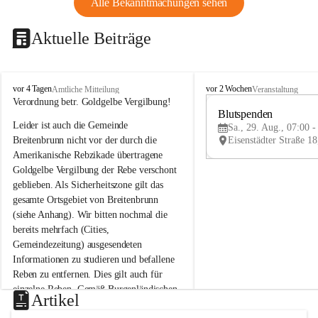
Alle Bekanntmachungen sehen
Aktuelle Beiträge
B
B
vor 4 Tagen
vor 2 Wochen
Amtliche Mitteilung
Veranstaltung
r
r
Verordnung betr. Goldgelbe Vergilbung!
e
e
Blutspenden
Leider ist auch die Gemeinde 
i
i
Sa., 29. Aug., 07:00 -
t
t
Breitenbrunn nicht vor der durch die 
e
e
Amerikanische Rebzikade übertragene 
n
n
Goldgelbe Vergilbung der Rebe verschont 
b
b
geblieben. Als Sicherheitszone gilt das 
r
r
gesamte Ortsgebiet von Breitenbrunn 
u
u
(siehe Anhang). Wir bitten nochmal die 
n
n
n
n
bereits mehrfach (Cities, 
a
a
Gemeindezeitung) ausgesendeten 
m
m
Informationen zu studieren und befallene 
N
N
Reben zu entfernen. Dies gilt auch für 
e
e
einzelne Reben. Gemäß Burgenländischen 
u
u
Artikel
Weinbaugesetz sind nicht gepflegte oder 
s
s