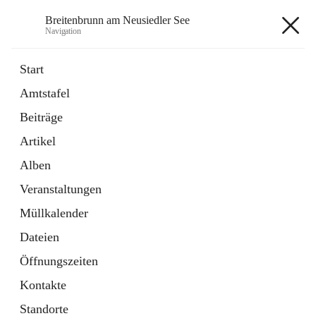
Breitenbrunn am Neusiedler See
Navigation
Breitenbrunn am Neusiedler See
Start
Amtstafel
Formulare
Beiträge
18 Schnellzugriffe
Artikel
Gemeindeservice
7 Schnellzugriffe
Alben
Veranstaltungen
+7
Müllkalender
Dateien
Öffnungszeiten
Kontakte
Hauptadresse
Standorte