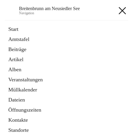
Breitenbrunn am Neusiedler See
Navigation
Breitenbrunn am Neusiedler See
Start
Amtstafel
Formulare
Beiträge
18 Schnellzugriffe
Artikel
Gemeindeservice
7 Schnellzugriffe
Alben
Veranstaltungen
+7
Müllkalender
Dateien
Öffnungszeiten
Kontakte
Hauptadresse
Standorte