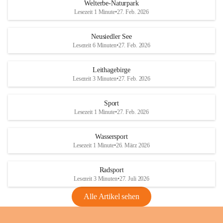
i
i
unzulässige Weingärten zu roden! Bitte 
Welterbe-Naturpark
e
e
helfen wir zusammen um unsere Winzer 
Lesezeit 1 Minute
•
27. Feb. 2026
d
d
vor den prognostizierten Ernteausfällen 
l
l
und den daraus folgenden wirtschaftlichen 
e
e
Neusiedler See
Schäden zu bewahren.
r
r
Lesezeit 6 Minuten
•
27. Feb. 2026
S
S
Verordnungen
e
e
Leithagebirge
04.08.2026
e
e
Lesezeit 3 Minuten
•
27. Feb. 2026
Maßnahmen zur Bekämpfung
der Goldgelben Vergilbung der
Sport
Rebe und der Amerikanischen
Lesezeit 1 Minute
•
27. Feb. 2026
Rebzikade
Anhang VBl. EU Nr. 18
Wassersport
_2026
Lesezeit 1 Minute
•
26. März 2026
1 Seite
•
1,4 MB
Radsport
VBl. EU Nr. 18_2026
Lesezeit 3 Minuten
•
27. Juli 2026
2 Seiten
•
2,1 MB
Alle Artikel sehen