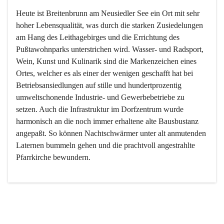
Heute ist Breitenbrunn am Neusiedler See ein Ort mit sehr 
hoher Lebensqualität, was durch die starken Zusiedelungen 
am Hang des Leithagebirges und die Errichtung des 
Pußtawohnparks unterstrichen wird. Wasser- und Radsport, 
Wein, Kunst und Kulinarik sind die Markenzeichen eines 
Ortes, welcher es als einer der wenigen geschafft hat bei 
Betriebsansiedlungen auf stille und hundertprozentig 
umweltschonende Industrie- und Gewerbebetriebe zu 
setzen. Auch die Infrastruktur im Dorfzentrum wurde 
harmonisch an die noch immer erhaltene alte Bausbustanz 
angepaßt. So können Nachtschwärmer unter alt anmutenden 
Laternen bummeln gehen und die prachtvoll angestrahlte 
Pfarrkirche bewundern.

Der Weinbau dominert heute nicht mehr, ist aber integrativer 
Bestandteil der Kultur des Ortes, da man hier schon lange 
von Massenweinbau auf Qualitätsweinbau umgestellt hat. 
So ist es auch nicht verwunderlich, dass eines der historisch 