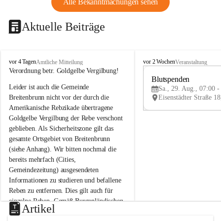
Alle Bekanntmachungen sehen
Aktuelle Beiträge
B
B
vor 4 Tagen
vor 2 Wochen
Amtliche Mitteilung
Veranstaltung
r
r
Verordnung betr. Goldgelbe Vergilbung!
e
e
Blutspenden
Leider ist auch die Gemeinde 
i
i
Sa., 29. Aug., 07:00 -
t
t
Breitenbrunn nicht vor der durch die 
e
e
Amerikanische Rebzikade übertragene 
n
n
Goldgelbe Vergilbung der Rebe verschont 
b
b
geblieben. Als Sicherheitszone gilt das 
r
r
gesamte Ortsgebiet von Breitenbrunn 
u
u
(siehe Anhang). Wir bitten nochmal die 
n
n
n
n
bereits mehrfach (Cities, 
a
a
Gemeindezeitung) ausgesendeten 
m
m
Informationen zu studieren und befallene 
N
N
Reben zu entfernen. Dies gilt auch für 
e
e
einzelne Reben. Gemäß Burgenländischen 
u
u
Artikel
Weinbaugesetz sind nicht gepflegte oder 
s
s