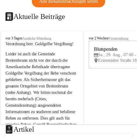
Alle Bekanntmachungen sehen
Aktuelle Beiträge
B
B
vor 3 Tagen
vor 2 Wochen
Amtliche Mitteilung
Veranstaltung
r
r
Verordnung betr. Goldgelbe Vergilbung!
e
e
Blutspenden
Leider ist auch die Gemeinde 
i
i
Sa., 29. Aug., 07:00 -
t
t
Breitenbrunn nicht vor der durch die 
e
e
Amerikanische Rebzikade übertragene 
n
n
Goldgelbe Vergilbung der Rebe verschont 
b
b
geblieben. Als Sicherheitszone gilt das 
r
r
gesamte Ortsgebiet von Breitenbrunn 
u
u
(siehe Anhang). Wir bitten nochmal die 
n
n
n
n
bereits mehrfach (Cities, 
a
a
Gemeindezeitung) ausgesendeten 
m
m
Informationen zu studieren und befallene 
N
N
Reben zu entfernen. Dies gilt auch für 
e
e
einzelne Reben. Gemäß Burgenländischen 
u
u
Artikel
Weinbaugesetz sind nicht gepflegte oder 
s
s