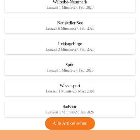
i
i
unzulässige Weingärten zu roden! Bitte 
Welterbe-Naturpark
e
e
helfen wir zusammen um unsere Winzer 
Lesezeit 1 Minute
•
27. Feb. 2026
d
d
vor den prognostizierten Ernteausfällen 
l
l
und den daraus folgenden wirtschaftlichen 
e
e
Neusiedler See
Schäden zu bewahren.
r
r
Lesezeit 6 Minuten
•
27. Feb. 2026
S
S
Verordnungen
e
e
Leithagebirge
04.08.2026
e
e
Lesezeit 3 Minuten
•
27. Feb. 2026
Maßnahmen zur Bekämpfung
der Goldgelben Vergilbung der
Sport
Rebe und der Amerikanischen
Lesezeit 1 Minute
•
27. Feb. 2026
Rebzikade
Anhang VBl. EU Nr. 18
Wassersport
_2026
Lesezeit 1 Minute
•
26. März 2026
1 Seite
•
1,4 MB
Radsport
VBl. EU Nr. 18_2026
Lesezeit 3 Minuten
•
27. Juli 2026
2 Seiten
•
2,1 MB
Alle Artikel sehen