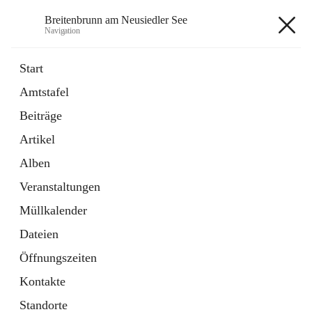
Breitenbrunn am Neusiedler See
Navigation
Breitenbrunn am Neusiedler See
Start
Amtstafel
Formulare
Beiträge
18 Schnellzugriffe
Artikel
Gemeindeservice
7 Schnellzugriffe
Alben
Veranstaltungen
+7
Müllkalender
Dateien
Öffnungszeiten
Kontakte
Hauptadresse
Standorte