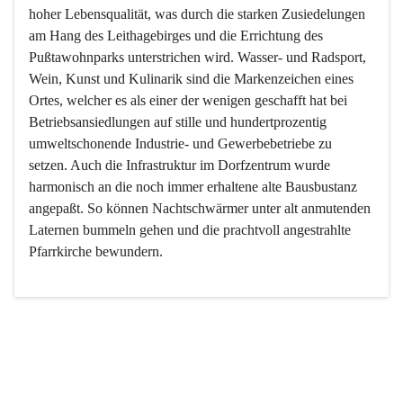
hoher Lebensqualität, was durch die starken Zusiedelungen 
am Hang des Leithagebirges und die Errichtung des 
Pußtawohnparks unterstrichen wird. Wasser- und Radsport, 
Wein, Kunst und Kulinarik sind die Markenzeichen eines 
Ortes, welcher es als einer der wenigen geschafft hat bei 
Betriebsansiedlungen auf stille und hundertprozentig 
umweltschonende Industrie- und Gewerbebetriebe zu 
setzen. Auch die Infrastruktur im Dorfzentrum wurde 
harmonisch an die noch immer erhaltene alte Bausbustanz 
angepaßt. So können Nachtschwärmer unter alt anmutenden 
Laternen bummeln gehen und die prachtvoll angestrahlte 
Pfarrkirche bewundern.

Der Weinbau dominert heute nicht mehr, ist aber integrativer 
Bestandteil der Kultur des Ortes, da man hier schon lange 
von Massenweinbau auf Qualitätsweinbau umgestellt hat. 
So ist es auch nicht verwunderlich, dass eines der historisch 
wertvollsten Gebäude die Ortsvinothek beherbergt und dass 
der Kellering ein beliebtes Ziel darstellt.
