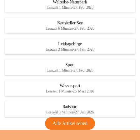
i
i
unzulässige Weingärten zu roden! Bitte 
Welterbe-Naturpark
e
e
helfen wir zusammen um unsere Winzer 
Lesezeit 1 Minute
•
27. Feb. 2026
d
d
vor den prognostizierten Ernteausfällen 
l
l
und den daraus folgenden wirtschaftlichen 
e
e
Neusiedler See
Schäden zu bewahren.
r
r
Lesezeit 6 Minuten
•
27. Feb. 2026
S
S
Verordnungen
e
e
Leithagebirge
04.08.2026
e
e
Lesezeit 3 Minuten
•
27. Feb. 2026
Maßnahmen zur Bekämpfung
der Goldgelben Vergilbung der
Sport
Rebe und der Amerikanischen
Lesezeit 1 Minute
•
27. Feb. 2026
Rebzikade
Anhang VBl. EU Nr. 18
Wassersport
_2026
Lesezeit 1 Minute
•
26. März 2026
1 Seite
•
1,4 MB
Radsport
VBl. EU Nr. 18_2026
Lesezeit 3 Minuten
•
27. Juli 2026
2 Seiten
•
2,1 MB
Alle Artikel sehen