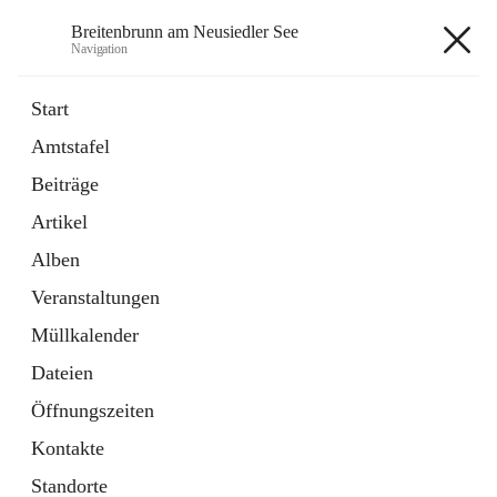
Breitenbrunn am Neusiedler See
Navigation
Breitenbrunn am Neusiedler See
Start
Amtstafel
Formulare
Beiträge
18 Schnellzugriffe
Artikel
Gemeindeservice
7 Schnellzugriffe
Alben
Veranstaltungen
+7
Müllkalender
Dateien
Öffnungszeiten
Kontakte
Hauptadresse
Standorte