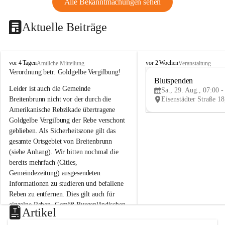
Alle Bekanntmachungen sehen
Aktuelle Beiträge
B
B
vor 4 Tagen
vor 2 Wochen
Amtliche Mitteilung
Veranstaltung
r
r
Verordnung betr. Goldgelbe Vergilbung!
e
e
Blutspenden
Leider ist auch die Gemeinde 
i
i
Sa., 29. Aug., 07:00 -
t
t
Breitenbrunn nicht vor der durch die 
e
e
Amerikanische Rebzikade übertragene 
n
n
Goldgelbe Vergilbung der Rebe verschont 
b
b
geblieben. Als Sicherheitszone gilt das 
r
r
gesamte Ortsgebiet von Breitenbrunn 
u
u
(siehe Anhang). Wir bitten nochmal die 
n
n
n
n
bereits mehrfach (Cities, 
a
a
Gemeindezeitung) ausgesendeten 
m
m
Informationen zu studieren und befallene 
N
N
Reben zu entfernen. Dies gilt auch für 
e
e
einzelne Reben. Gemäß Burgenländischen 
u
u
Artikel
Weinbaugesetz sind nicht gepflegte oder 
s
s