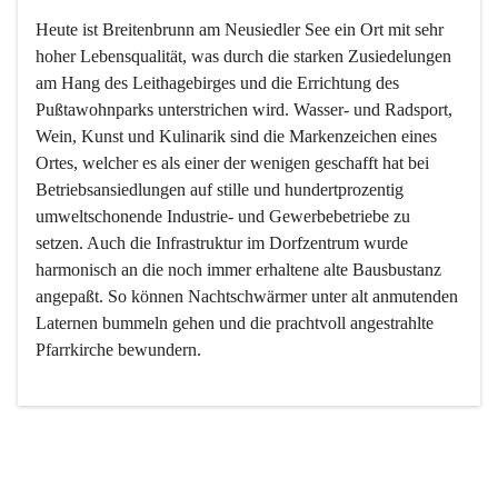
Heute ist Breitenbrunn am Neusiedler See ein Ort mit sehr 
hoher Lebensqualität, was durch die starken Zusiedelungen 
am Hang des Leithagebirges und die Errichtung des 
Pußtawohnparks unterstrichen wird. Wasser- und Radsport, 
Wein, Kunst und Kulinarik sind die Markenzeichen eines 
Ortes, welcher es als einer der wenigen geschafft hat bei 
Betriebsansiedlungen auf stille und hundertprozentig 
umweltschonende Industrie- und Gewerbebetriebe zu 
setzen. Auch die Infrastruktur im Dorfzentrum wurde 
harmonisch an die noch immer erhaltene alte Bausbustanz 
angepaßt. So können Nachtschwärmer unter alt anmutenden 
Laternen bummeln gehen und die prachtvoll angestrahlte 
Pfarrkirche bewundern.

Der Weinbau dominert heute nicht mehr, ist aber integrativer 
Bestandteil der Kultur des Ortes, da man hier schon lange 
von Massenweinbau auf Qualitätsweinbau umgestellt hat. 
So ist es auch nicht verwunderlich, dass eines der historisch 