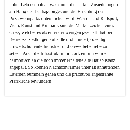
hoher Lebensqualität, was durch die starken Zusiedelungen 
am Hang des Leithagebirges und die Errichtung des 
Pußtawohnparks unterstrichen wird. Wasser- und Radsport, 
Wein, Kunst und Kulinarik sind die Markenzeichen eines 
Ortes, welcher es als einer der wenigen geschafft hat bei 
Betriebsansiedlungen auf stille und hundertprozentig 
umweltschonende Industrie- und Gewerbebetriebe zu 
setzen. Auch die Infrastruktur im Dorfzentrum wurde 
harmonisch an die noch immer erhaltene alte Bausbustanz 
angepaßt. So können Nachtschwärmer unter alt anmutenden 
Laternen bummeln gehen und die prachtvoll angestrahlte 
Pfarrkirche bewundern.

Der Weinbau dominert heute nicht mehr, ist aber integrativer 
Bestandteil der Kultur des Ortes, da man hier schon lange 
von Massenweinbau auf Qualitätsweinbau umgestellt hat. 
So ist es auch nicht verwunderlich, dass eines der historisch 
wertvollsten Gebäude die Ortsvinothek beherbergt und dass 
der Kellering ein beliebtes Ziel darstellt.
