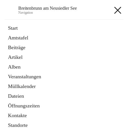
Breitenbrunn am Neusiedler See
Navigation
Breitenbrunn am Neusiedler See
Start
Amtstafel
Formulare
Beiträge
18 Schnellzugriffe
Artikel
Gemeindeservice
7 Schnellzugriffe
Alben
Veranstaltungen
+7
Müllkalender
Dateien
Öffnungszeiten
Kontakte
Hauptadresse
Standorte