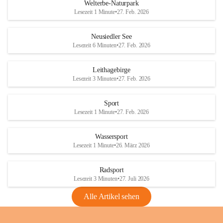
i
i
unzulässige Weingärten zu roden! Bitte 
Welterbe-Naturpark
e
e
helfen wir zusammen um unsere Winzer 
Lesezeit 1 Minute
•
27. Feb. 2026
d
d
vor den prognostizierten Ernteausfällen 
l
l
und den daraus folgenden wirtschaftlichen 
e
e
Neusiedler See
Schäden zu bewahren.
r
r
Lesezeit 6 Minuten
•
27. Feb. 2026
S
S
Verordnungen
e
e
Leithagebirge
04.08.2026
e
e
Lesezeit 3 Minuten
•
27. Feb. 2026
Maßnahmen zur Bekämpfung
der Goldgelben Vergilbung der
Sport
Rebe und der Amerikanischen
Lesezeit 1 Minute
•
27. Feb. 2026
Rebzikade
Anhang VBl. EU Nr. 18
Wassersport
_2026
Lesezeit 1 Minute
•
26. März 2026
1 Seite
•
1,4 MB
Radsport
VBl. EU Nr. 18_2026
Lesezeit 3 Minuten
•
27. Juli 2026
2 Seiten
•
2,1 MB
Alle Artikel sehen