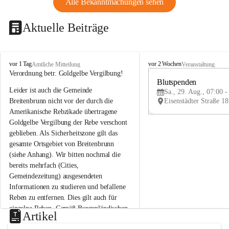
Alle Bekanntmachungen sehen
Aktuelle Beiträge
B
B
vor 1 Tag
vor 2 Wochen
Amtliche Mitteilung
Veranstaltung
r
r
Verordnung betr. Goldgelbe Vergilbung!
e
e
Blutspenden
Leider ist auch die Gemeinde 
i
i
Sa., 29. Aug., 07:00 -
t
t
Breitenbrunn nicht vor der durch die 
e
e
Amerikanische Rebzikade übertragene 
n
n
Goldgelbe Vergilbung der Rebe verschont 
b
b
geblieben. Als Sicherheitszone gilt das 
r
r
gesamte Ortsgebiet von Breitenbrunn 
u
u
(siehe Anhang). Wir bitten nochmal die 
n
n
n
n
bereits mehrfach (Cities, 
a
a
Gemeindezeitung) ausgesendeten 
m
m
Informationen zu studieren und befallene 
N
N
Reben zu entfernen. Dies gilt auch für 
e
e
einzelne Reben. Gemäß Burgenländischen 
u
u
Artikel
Weinbaugesetz sind nicht gepflegte oder 
s
s