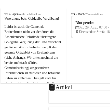
B
B
vor 4 Tagen
vor 2 Wochen
Amtliche Mitteilung
Veranstaltung
r
r
Verordnung betr. Goldgelbe Vergilbung!
e
e
Blutspenden
Leider ist auch die Gemeinde 
i
i
Sa., 29. Aug., 07:00 -
t
t
Breitenbrunn nicht vor der durch die 
e
e
Amerikanische Rebzikade übertragene 
n
n
Goldgelbe Vergilbung der Rebe verschont 
b
b
geblieben. Als Sicherheitszone gilt das 
r
r
gesamte Ortsgebiet von Breitenbrunn 
u
u
(siehe Anhang). Wir bitten nochmal die 
n
n
n
n
bereits mehrfach (Cities, 
a
a
Gemeindezeitung) ausgesendeten 
m
m
Informationen zu studieren und befallene 
N
N
Reben zu entfernen. Dies gilt auch für 
e
e
einzelne Reben. Gemäß Burgenländischen 
u
u
Artikel
Weinbaugesetz sind nicht gepflegte oder 
s
s
i
i
unzulässige Weingärten zu roden! Bitte 
e
e
helfen wir zusammen um unsere Winzer 
d
d
vor den prognostizierten Ernteausfällen 
l
l
und den daraus folgenden wirtschaftlichen 