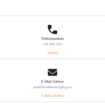
Eisenstädterstraße 18, 7091 Breitenbrunn am Neusiedler See, AUT
Auf Karte ansehen
Telefonnummer
+43 2683 5213
Anrufen
E-Mail Adresse
post@breitenbrunn.bgld.gv.at
E-Mail schreiben