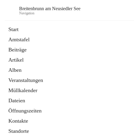
Breitenbrunn am Neusiedler See
Navigation
Start
Amtstafel
Formulare
Beiträge
18 Schnellzugriffe
Artikel
Gemeindeservice
7 Schnellzugriffe
Alben
Veranstaltungen
Müllkalender
Dateien
Öffnungszeiten
Kontakte
Standorte