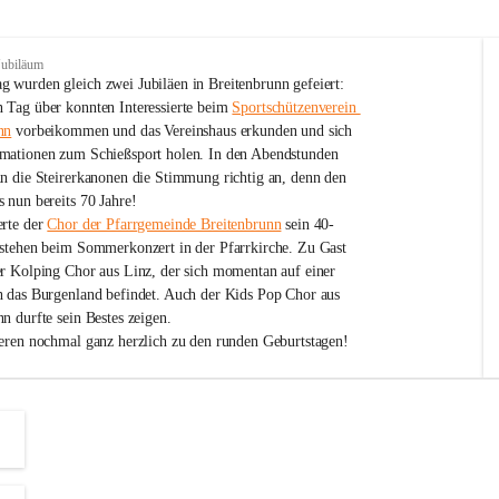
Jubiläum
 wurden gleich zwei Jubiläen in Breitenbrunn gefeiert: 
 Tag über konnten Interessierte beim 
Sportschützenverein 
nn
 vorbeikommen und das Vereinshaus erkunden und sich 
mationen zum Schießsport holen. In den Abendstunden 
nn die Steirerkanonen die Stimmung richtig an, denn den 
 nun bereits 70 Jahre!
rte der 
Chor der Pfarrgemeinde Breitenbrunn
 sein 40-
estehen beim Sommerkonzert in der Pfarrkirche. Zu Gast 
er Kolping Chor aus Linz, der sich momentan auf einer 
h das Burgenland befindet. Auch der Kids Pop Chor aus 
n durfte sein Bestes zeigen.
ieren nochmal ganz herzlich zu den runden Geburtstagen!