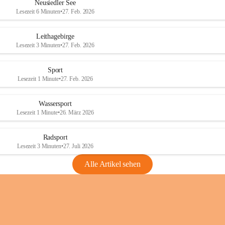
e
e
Neusiedler See
r
r
Lesezeit 6 Minuten
•
27. Feb. 2026
S
S
e
e
Leithagebirge
e
e
Lesezeit 3 Minuten
•
27. Feb. 2026
Sport
Lesezeit 1 Minute
•
27. Feb. 2026
Wassersport
Lesezeit 1 Minute
•
26. März 2026
Radsport
Lesezeit 3 Minuten
•
27. Juli 2026
Alle Artikel sehen