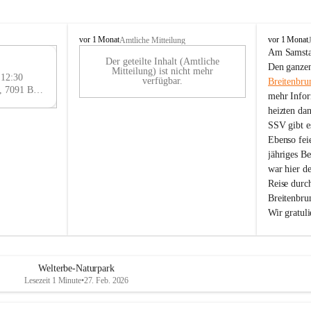
B
B
vor 1 Monat
vor 1 Monat
Amtliche Mitteilung
r
r
Am Samstag
Der geteilte Inhalt (Amtliche
e
e
29
Den ganzen
Mitteilung) ist nicht mehr
i
i
 12:30
AU
verfügbar.
Breitenbru
t
t
Eisenstädter Straße 18, 7091 Breitenbrunn am Neusiedler See, AUT
G
mehr Infor
e
e
heizten da
n
n
SSV gibt es
b
b
r
r
Ebenso feie
u
u
jähriges B
n
n
war hier d
n
n
Reise durc
a
a
Breitenbrun
m
m
Wir gratul
N
N
e
e
u
u
s
s
i
i
Welterbe-Naturpark
e
e
Lesezeit 1 Minute
•
27. Feb. 2026
d
d
l
l