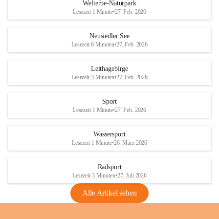
i
i
unzulässige Weingärten zu roden! Bitte 
Welterbe-Naturpark
e
e
helfen wir zusammen um unsere Winzer 
Lesezeit 1 Minute
•
27. Feb. 2026
d
d
vor den prognostizierten Ernteausfällen 
l
l
und den daraus folgenden wirtschaftlichen 
e
e
Neusiedler See
Schäden zu bewahren.
r
r
Lesezeit 6 Minuten
•
27. Feb. 2026
S
S
Verordnungen
e
e
Leithagebirge
04.08.2026
e
e
Lesezeit 3 Minuten
•
27. Feb. 2026
Maßnahmen zur Bekämpfung
der Goldgelben Vergilbung der
Sport
Rebe und der Amerikanischen
Lesezeit 1 Minute
•
27. Feb. 2026
Rebzikade
Anhang VBl. EU Nr. 18
Wassersport
_2026
Lesezeit 1 Minute
•
26. März 2026
1 Seite
•
1,4 MB
Radsport
VBl. EU Nr. 18_2026
Lesezeit 3 Minuten
•
27. Juli 2026
2 Seiten
•
2,1 MB
Alle Artikel sehen