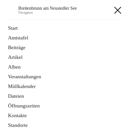
Breitenbrunn am Neusiedler See
Navigation
Breitenbrunn am Neusiedler See
Start
Amtstafel
Formulare
Beiträge
18 Schnellzugriffe
Artikel
Gemeindeservice
7 Schnellzugriffe
Alben
Veranstaltungen
+7
Müllkalender
Dateien
Öffnungszeiten
Kontakte
Hauptadresse
Standorte