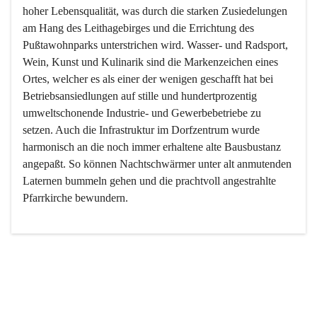
hoher Lebensqualität, was durch die starken Zusiedelungen 
am Hang des Leithagebirges und die Errichtung des 
Pußtawohnparks unterstrichen wird. Wasser- und Radsport, 
Wein, Kunst und Kulinarik sind die Markenzeichen eines 
Ortes, welcher es als einer der wenigen geschafft hat bei 
Betriebsansiedlungen auf stille und hundertprozentig 
umweltschonende Industrie- und Gewerbebetriebe zu 
setzen. Auch die Infrastruktur im Dorfzentrum wurde 
harmonisch an die noch immer erhaltene alte Bausbustanz 
angepaßt. So können Nachtschwärmer unter alt anmutenden 
Laternen bummeln gehen und die prachtvoll angestrahlte 
Pfarrkirche bewundern.

Der Weinbau dominert heute nicht mehr, ist aber integrativer 
Bestandteil der Kultur des Ortes, da man hier schon lange 
von Massenweinbau auf Qualitätsweinbau umgestellt hat. 
So ist es auch nicht verwunderlich, dass eines der historisch 
wertvollsten Gebäude die Ortsvinothek beherbergt und dass 
der Kellering ein beliebtes Ziel darstellt.
