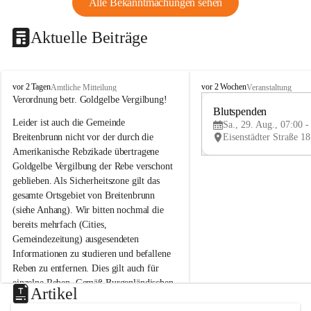
Alle Bekanntmachungen sehen
Aktuelle Beiträge
B
B
vor 2 Tagen
vor 2 Wochen
Amtliche Mitteilung
Veranstaltung
r
r
Verordnung betr. Goldgelbe Vergilbung!
e
e
Blutspenden
Leider ist auch die Gemeinde 
i
i
Sa., 29. Aug., 07:00 -
t
t
Breitenbrunn nicht vor der durch die 
e
e
Amerikanische Rebzikade übertragene 
n
n
Goldgelbe Vergilbung der Rebe verschont 
b
b
geblieben. Als Sicherheitszone gilt das 
r
r
gesamte Ortsgebiet von Breitenbrunn 
u
u
(siehe Anhang). Wir bitten nochmal die 
n
n
n
n
bereits mehrfach (Cities, 
a
a
Gemeindezeitung) ausgesendeten 
m
m
Informationen zu studieren und befallene 
N
N
Reben zu entfernen. Dies gilt auch für 
e
e
einzelne Reben. Gemäß Burgenländischen 
u
u
Artikel
Weinbaugesetz sind nicht gepflegte oder 
s
s