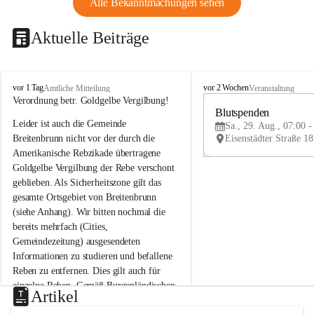
Alle Bekanntmachungen sehen
Aktuelle Beiträge
B
B
vor 1 Tag
vor 2 Wochen
Amtliche Mitteilung
Veranstaltung
r
r
Verordnung betr. Goldgelbe Vergilbung!
e
e
Blutspenden
Leider ist auch die Gemeinde 
i
i
Sa., 29. Aug., 07:00 -
t
t
Breitenbrunn nicht vor der durch die 
e
e
Amerikanische Rebzikade übertragene 
n
n
Goldgelbe Vergilbung der Rebe verschont 
b
b
geblieben. Als Sicherheitszone gilt das 
r
r
gesamte Ortsgebiet von Breitenbrunn 
u
u
(siehe Anhang). Wir bitten nochmal die 
n
n
n
n
bereits mehrfach (Cities, 
a
a
Gemeindezeitung) ausgesendeten 
m
m
Informationen zu studieren und befallene 
N
N
Reben zu entfernen. Dies gilt auch für 
e
e
einzelne Reben. Gemäß Burgenländischen 
u
u
Artikel
Weinbaugesetz sind nicht gepflegte oder 
s
s