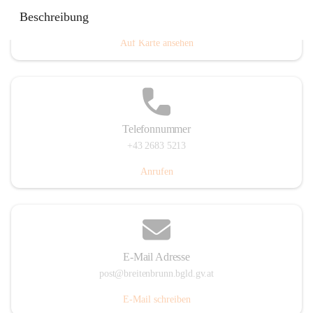
Eisenstädterstraße 18, 7091 Breitenbrunn am Neusiedler
Beschreibung
See, AUT
Auf Karte ansehen
Telefonnummer
+43 2683 5213
Anrufen
E-Mail Adresse
post@breitenbrunn.bgld.gv.at
E-Mail schreiben