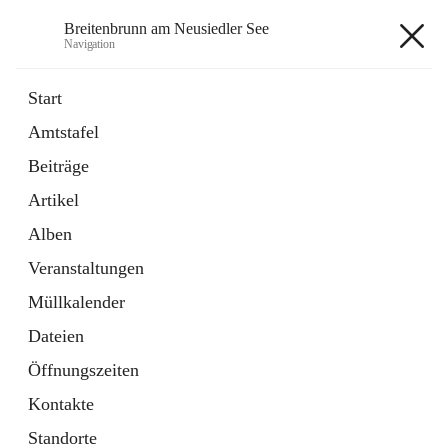
Breitenbrunn am Neusiedler See
Navigation
Breitenbrunn am Neusiedler See
Start
Amtstafel
Formulare
Beiträge
18 Schnellzugriffe
Artikel
Gemeindeservice
7 Schnellzugriffe
Alben
Veranstaltungen
+7
Müllkalender
Dateien
Öffnungszeiten
Kontakte
Hauptadresse
Standorte