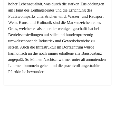
hoher Lebensqualität, was durch die starken Zusiedelungen 
am Hang des Leithagebirges und die Errichtung des 
Pußtawohnparks unterstrichen wird. Wasser- und Radsport, 
Wein, Kunst und Kulinarik sind die Markenzeichen eines 
Ortes, welcher es als einer der wenigen geschafft hat bei 
Betriebsansiedlungen auf stille und hundertprozentig 
umweltschonende Industrie- und Gewerbebetriebe zu 
setzen. Auch die Infrastruktur im Dorfzentrum wurde 
harmonisch an die noch immer erhaltene alte Bausbustanz 
angepaßt. So können Nachtschwärmer unter alt anmutenden 
Laternen bummeln gehen und die prachtvoll angestrahlte 
Pfarrkirche bewundern.

Der Weinbau dominert heute nicht mehr, ist aber integrativer 
Bestandteil der Kultur des Ortes, da man hier schon lange 
von Massenweinbau auf Qualitätsweinbau umgestellt hat. 
So ist es auch nicht verwunderlich, dass eines der historisch 
wertvollsten Gebäude die Ortsvinothek beherbergt und dass 
der Kellering ein beliebtes Ziel darstellt.
