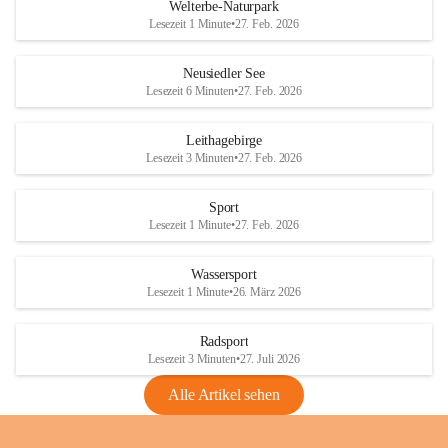
i
i
unzulässige Weingärten zu roden! Bitte 
Welterbe-Naturpark
e
e
helfen wir zusammen um unsere Winzer 
Lesezeit 1 Minute
•
27. Feb. 2026
d
d
vor den prognostizierten Ernteausfällen 
l
l
und den daraus folgenden wirtschaftlichen 
e
e
Neusiedler See
Schäden zu bewahren.
r
r
Lesezeit 6 Minuten
•
27. Feb. 2026
S
S
Verordnungen
e
e
Leithagebirge
04.08.2026
e
e
Lesezeit 3 Minuten
•
27. Feb. 2026
Maßnahmen zur Bekämpfung
der Goldgelben Vergilbung der
Sport
Rebe und der Amerikanischen
Lesezeit 1 Minute
•
27. Feb. 2026
Rebzikade
Anhang VBl. EU Nr. 18
Wassersport
_2026
Lesezeit 1 Minute
•
26. März 2026
1 Seite
•
1,4 MB
Radsport
VBl. EU Nr. 18_2026
Lesezeit 3 Minuten
•
27. Juli 2026
2 Seiten
•
2,1 MB
Alle Artikel sehen