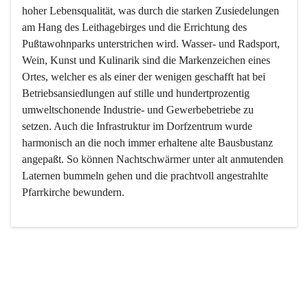
hoher Lebensqualität, was durch die starken Zusiedelungen 
am Hang des Leithagebirges und die Errichtung des 
Pußtawohnparks unterstrichen wird. Wasser- und Radsport, 
Wein, Kunst und Kulinarik sind die Markenzeichen eines 
Ortes, welcher es als einer der wenigen geschafft hat bei 
Betriebsansiedlungen auf stille und hundertprozentig 
umweltschonende Industrie- und Gewerbebetriebe zu 
setzen. Auch die Infrastruktur im Dorfzentrum wurde 
harmonisch an die noch immer erhaltene alte Bausbustanz 
angepaßt. So können Nachtschwärmer unter alt anmutenden 
Laternen bummeln gehen und die prachtvoll angestrahlte 
Pfarrkirche bewundern.

Der Weinbau dominert heute nicht mehr, ist aber integrativer 
Bestandteil der Kultur des Ortes, da man hier schon lange 
von Massenweinbau auf Qualitätsweinbau umgestellt hat. 
So ist es auch nicht verwunderlich, dass eines der historisch 
wertvollsten Gebäude die Ortsvinothek beherbergt und dass 
der Kellering ein beliebtes Ziel darstellt.
