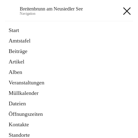
Breitenbrunn am Neusiedler See
Navigation
Breitenbrunn am Neusiedler See
Start
Amtstafel
Formulare
Beiträge
18 Schnellzugriffe
Artikel
Gemeindeservice
7 Schnellzugriffe
Alben
Veranstaltungen
+7
Müllkalender
Dateien
Öffnungszeiten
Kontakte
Hauptadresse
Standorte