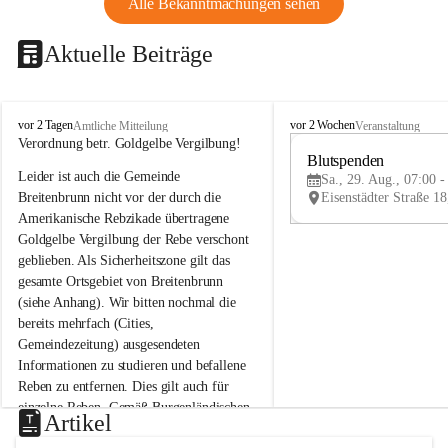
Alle Bekanntmachungen sehen
Aktuelle Beiträge
B
B
vor 2 Tagen
vor 2 Wochen
Amtliche Mitteilung
Veranstaltung
r
r
Verordnung betr. Goldgelbe Vergilbung!
e
e
Blutspenden
Leider ist auch die Gemeinde 
i
i
Sa., 29. Aug., 07:00 -
t
t
Breitenbrunn nicht vor der durch die 
e
e
Amerikanische Rebzikade übertragene 
n
n
Goldgelbe Vergilbung der Rebe verschont 
b
b
geblieben. Als Sicherheitszone gilt das 
r
r
gesamte Ortsgebiet von Breitenbrunn 
u
u
(siehe Anhang). Wir bitten nochmal die 
n
n
n
n
bereits mehrfach (Cities, 
a
a
Gemeindezeitung) ausgesendeten 
m
m
Informationen zu studieren und befallene 
N
N
Reben zu entfernen. Dies gilt auch für 
e
e
einzelne Reben. Gemäß Burgenländischen 
u
u
Artikel
Weinbaugesetz sind nicht gepflegte oder 
s
s