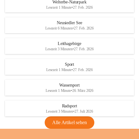
i
i
unzulässige Weingärten zu roden! Bitte 
Welterbe-Naturpark
e
e
helfen wir zusammen um unsere Winzer 
Lesezeit 1 Minute
•
27. Feb. 2026
d
d
vor den prognostizierten Ernteausfällen 
l
l
und den daraus folgenden wirtschaftlichen 
e
e
Neusiedler See
Schäden zu bewahren.
r
r
Lesezeit 6 Minuten
•
27. Feb. 2026
S
S
Verordnungen
e
e
Leithagebirge
04.08.2026
e
e
Lesezeit 3 Minuten
•
27. Feb. 2026
Maßnahmen zur Bekämpfung
der Goldgelben Vergilbung der
Sport
Rebe und der Amerikanischen
Lesezeit 1 Minute
•
27. Feb. 2026
Rebzikade
Anhang VBl. EU Nr. 18
Wassersport
_2026
Lesezeit 1 Minute
•
26. März 2026
1 Seite
•
1,4 MB
Radsport
VBl. EU Nr. 18_2026
Lesezeit 3 Minuten
•
27. Juli 2026
2 Seiten
•
2,1 MB
Alle Artikel sehen