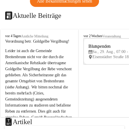
Alle Bekanntmachungen sehen
Aktuelle Beiträge
B
B
vor 4 Tagen
vor 2 Wochen
Amtliche Mitteilung
Veranstaltung
r
r
Verordnung betr. Goldgelbe Vergilbung!
e
e
Blutspenden
Leider ist auch die Gemeinde 
i
i
Sa., 29. Aug., 07:00 -
t
t
Breitenbrunn nicht vor der durch die 
e
e
Amerikanische Rebzikade übertragene 
n
n
Goldgelbe Vergilbung der Rebe verschont 
b
b
geblieben. Als Sicherheitszone gilt das 
r
r
gesamte Ortsgebiet von Breitenbrunn 
u
u
(siehe Anhang). Wir bitten nochmal die 
n
n
n
n
bereits mehrfach (Cities, 
a
a
Gemeindezeitung) ausgesendeten 
m
m
Informationen zu studieren und befallene 
N
N
Reben zu entfernen. Dies gilt auch für 
e
e
einzelne Reben. Gemäß Burgenländischen 
u
u
Artikel
Weinbaugesetz sind nicht gepflegte oder 
s
s