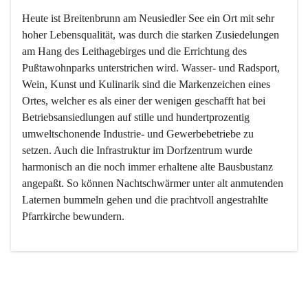
Heute ist Breitenbrunn am Neusiedler See ein Ort mit sehr 
hoher Lebensqualität, was durch die starken Zusiedelungen 
am Hang des Leithagebirges und die Errichtung des 
Pußtawohnparks unterstrichen wird. Wasser- und Radsport, 
Wein, Kunst und Kulinarik sind die Markenzeichen eines 
Ortes, welcher es als einer der wenigen geschafft hat bei 
Betriebsansiedlungen auf stille und hundertprozentig 
umweltschonende Industrie- und Gewerbebetriebe zu 
setzen. Auch die Infrastruktur im Dorfzentrum wurde 
harmonisch an die noch immer erhaltene alte Bausbustanz 
angepaßt. So können Nachtschwärmer unter alt anmutenden 
Laternen bummeln gehen und die prachtvoll angestrahlte 
Pfarrkirche bewundern.

Der Weinbau dominert heute nicht mehr, ist aber integrativer 
Bestandteil der Kultur des Ortes, da man hier schon lange 
von Massenweinbau auf Qualitätsweinbau umgestellt hat. 
So ist es auch nicht verwunderlich, dass eines der historisch 