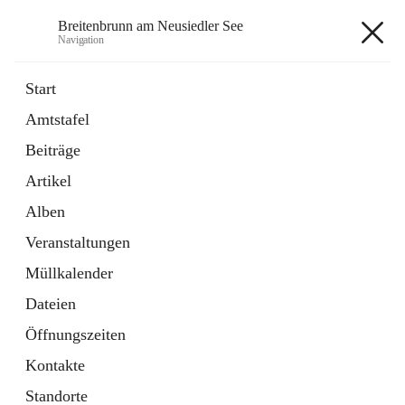
Breitenbrunn am Neusiedler See
Navigation
Breitenbrunn am Neusiedler See
Start
Amtstafel
Formulare
Beiträge
18 Schnellzugriffe
Artikel
Gemeindeservice
7 Schnellzugriffe
Alben
Veranstaltungen
+7
Müllkalender
Dateien
Öffnungszeiten
Kontakte
Hauptadresse
Standorte