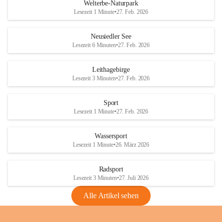
i
i
unzulässige Weingärten zu roden! Bitte 
Welterbe-Naturpark
e
e
helfen wir zusammen um unsere Winzer 
Lesezeit 1 Minute
•
27. Feb. 2026
d
d
vor den prognostizierten Ernteausfällen 
l
l
und den daraus folgenden wirtschaftlichen 
e
e
Neusiedler See
Schäden zu bewahren.
r
r
Lesezeit 6 Minuten
•
27. Feb. 2026
S
S
Verordnungen
e
e
Leithagebirge
04.08.2026
e
e
Lesezeit 3 Minuten
•
27. Feb. 2026
Maßnahmen zur Bekämpfung
der Goldgelben Vergilbung der
Sport
Rebe und der Amerikanischen
Lesezeit 1 Minute
•
27. Feb. 2026
Rebzikade
Anhang VBl. EU Nr. 18
Wassersport
_2026
Lesezeit 1 Minute
•
26. März 2026
1 Seite
•
1,4 MB
Radsport
VBl. EU Nr. 18_2026
Lesezeit 3 Minuten
•
27. Juli 2026
2 Seiten
•
2,1 MB
Alle Artikel sehen