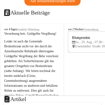
Alle Bekanntmachungen sehen
Aktuelle Beiträge
B
B
vor 4 Tagen
vor 2 Wochen
Amtliche Mitteilung
Veranstaltung
r
r
Verordnung betr. Goldgelbe Vergilbung!
e
e
Blutspenden
Leider ist auch die Gemeinde 
i
i
Sa., 29. Aug., 07:00 -
t
t
Breitenbrunn nicht vor der durch die 
e
e
Amerikanische Rebzikade übertragene 
n
n
Goldgelbe Vergilbung der Rebe verschont 
b
b
geblieben. Als Sicherheitszone gilt das 
r
r
gesamte Ortsgebiet von Breitenbrunn 
u
u
(siehe Anhang). Wir bitten nochmal die 
n
n
n
n
bereits mehrfach (Cities, 
a
a
Gemeindezeitung) ausgesendeten 
m
m
Informationen zu studieren und befallene 
N
N
Reben zu entfernen. Dies gilt auch für 
e
e
einzelne Reben. Gemäß Burgenländischen 
u
u
Artikel
Weinbaugesetz sind nicht gepflegte oder 
s
s