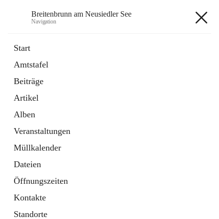
Breitenbrunn am Neusiedler See
Navigation
Breitenbrunn am Neusiedler See
Start
Amtstafel
Formulare
Beiträge
18 Schnellzugriffe
Artikel
Gemeindeservice
7 Schnellzugriffe
Alben
Veranstaltungen
+7
Müllkalender
Dateien
Öffnungszeiten
Kontakte
Hauptadresse
Standorte