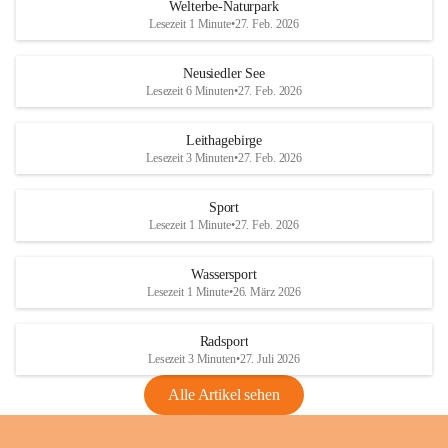
i
i
unzulässige Weingärten zu roden! Bitte 
Welterbe-Naturpark
e
e
helfen wir zusammen um unsere Winzer 
Lesezeit 1 Minute
•
27. Feb. 2026
d
d
vor den prognostizierten Ernteausfällen 
l
l
und den daraus folgenden wirtschaftlichen 
e
e
Neusiedler See
Schäden zu bewahren.
r
r
Lesezeit 6 Minuten
•
27. Feb. 2026
S
S
Verordnungen
e
e
Leithagebirge
04.08.2026
e
e
Lesezeit 3 Minuten
•
27. Feb. 2026
Maßnahmen zur Bekämpfung
der Goldgelben Vergilbung der
Sport
Rebe und der Amerikanischen
Lesezeit 1 Minute
•
27. Feb. 2026
Rebzikade
Anhang VBl. EU Nr. 18
Wassersport
_2026
Lesezeit 1 Minute
•
26. März 2026
1 Seite
•
1,4 MB
Radsport
VBl. EU Nr. 18_2026
Lesezeit 3 Minuten
•
27. Juli 2026
2 Seiten
•
2,1 MB
Alle Artikel sehen