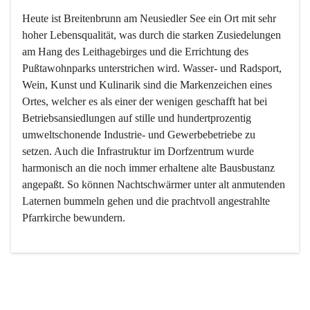
Heute ist Breitenbrunn am Neusiedler See ein Ort mit sehr 
hoher Lebensqualität, was durch die starken Zusiedelungen 
am Hang des Leithagebirges und die Errichtung des 
Pußtawohnparks unterstrichen wird. Wasser- und Radsport, 
Wein, Kunst und Kulinarik sind die Markenzeichen eines 
Ortes, welcher es als einer der wenigen geschafft hat bei 
Betriebsansiedlungen auf stille und hundertprozentig 
umweltschonende Industrie- und Gewerbebetriebe zu 
setzen. Auch die Infrastruktur im Dorfzentrum wurde 
harmonisch an die noch immer erhaltene alte Bausbustanz 
angepaßt. So können Nachtschwärmer unter alt anmutenden 
Laternen bummeln gehen und die prachtvoll angestrahlte 
Pfarrkirche bewundern.

Der Weinbau dominert heute nicht mehr, ist aber integrativer 
Bestandteil der Kultur des Ortes, da man hier schon lange 
von Massenweinbau auf Qualitätsweinbau umgestellt hat. 
So ist es auch nicht verwunderlich, dass eines der historisch 