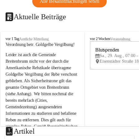
Alle Bekanntmachungen sehen
Aktuelle Beiträge
B
B
vor 1 Tag
vor 2 Wochen
Amtliche Mitteilung
Veranstaltung
r
r
Verordnung betr. Goldgelbe Vergilbung!
e
e
Blutspenden
Leider ist auch die Gemeinde 
i
i
Sa., 29. Aug., 07:00 -
t
t
Breitenbrunn nicht vor der durch die 
e
e
Amerikanische Rebzikade übertragene 
n
n
Goldgelbe Vergilbung der Rebe verschont 
b
b
geblieben. Als Sicherheitszone gilt das 
r
r
gesamte Ortsgebiet von Breitenbrunn 
u
u
(siehe Anhang). Wir bitten nochmal die 
n
n
n
n
bereits mehrfach (Cities, 
a
a
Gemeindezeitung) ausgesendeten 
m
m
Informationen zu studieren und befallene 
N
N
Reben zu entfernen. Dies gilt auch für 
e
e
einzelne Reben. Gemäß Burgenländischen 
u
u
Artikel
Weinbaugesetz sind nicht gepflegte oder 
s
s