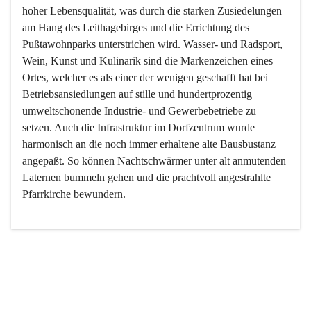
hoher Lebensqualität, was durch die starken Zusiedelungen 
am Hang des Leithagebirges und die Errichtung des 
Pußtawohnparks unterstrichen wird. Wasser- und Radsport, 
Wein, Kunst und Kulinarik sind die Markenzeichen eines 
Ortes, welcher es als einer der wenigen geschafft hat bei 
Betriebsansiedlungen auf stille und hundertprozentig 
umweltschonende Industrie- und Gewerbebetriebe zu 
setzen. Auch die Infrastruktur im Dorfzentrum wurde 
harmonisch an die noch immer erhaltene alte Bausbustanz 
angepaßt. So können Nachtschwärmer unter alt anmutenden 
Laternen bummeln gehen und die prachtvoll angestrahlte 
Pfarrkirche bewundern.

Der Weinbau dominert heute nicht mehr, ist aber integrativer 
Bestandteil der Kultur des Ortes, da man hier schon lange 
von Massenweinbau auf Qualitätsweinbau umgestellt hat. 
So ist es auch nicht verwunderlich, dass eines der historisch 
wertvollsten Gebäude die Ortsvinothek beherbergt und dass 
der Kellering ein beliebtes Ziel darstellt.
