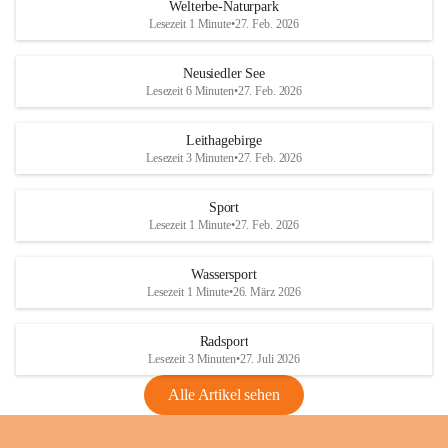
i
i
unzulässige Weingärten zu roden! Bitte 
Welterbe-Naturpark
e
e
helfen wir zusammen um unsere Winzer 
Lesezeit 1 Minute
•
27. Feb. 2026
d
d
vor den prognostizierten Ernteausfällen 
l
l
und den daraus folgenden wirtschaftlichen 
e
e
Neusiedler See
Schäden zu bewahren.
r
r
Lesezeit 6 Minuten
•
27. Feb. 2026
S
S
Verordnungen
e
e
Leithagebirge
04.08.2026
e
e
Lesezeit 3 Minuten
•
27. Feb. 2026
Maßnahmen zur Bekämpfung
der Goldgelben Vergilbung der
Sport
Rebe und der Amerikanischen
Lesezeit 1 Minute
•
27. Feb. 2026
Rebzikade
Anhang VBl. EU Nr. 18
Wassersport
_2026
Lesezeit 1 Minute
•
26. März 2026
1 Seite
•
1,4 MB
Radsport
VBl. EU Nr. 18_2026
Lesezeit 3 Minuten
•
27. Juli 2026
2 Seiten
•
2,1 MB
Alle Artikel sehen