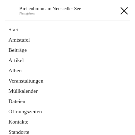
Breitenbrunn am Neusiedler See
Navigation
Breitenbrunn am Neusiedler See
Start
Amtstafel
Formulare
Beiträge
18 Schnellzugriffe
Artikel
Gemeindeservice
7 Schnellzugriffe
Alben
Veranstaltungen
+7
Müllkalender
Dateien
Öffnungszeiten
Kontakte
Hauptadresse
Standorte