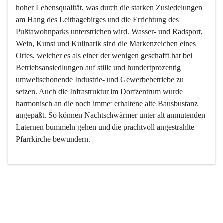
hoher Lebensqualität, was durch die starken Zusiedelungen 
am Hang des Leithagebirges und die Errichtung des 
Pußtawohnparks unterstrichen wird. Wasser- und Radsport, 
Wein, Kunst und Kulinarik sind die Markenzeichen eines 
Ortes, welcher es als einer der wenigen geschafft hat bei 
Betriebsansiedlungen auf stille und hundertprozentig 
umweltschonende Industrie- und Gewerbebetriebe zu 
setzen. Auch die Infrastruktur im Dorfzentrum wurde 
harmonisch an die noch immer erhaltene alte Bausbustanz 
angepaßt. So können Nachtschwärmer unter alt anmutenden 
Laternen bummeln gehen und die prachtvoll angestrahlte 
Pfarrkirche bewundern.

Der Weinbau dominert heute nicht mehr, ist aber integrativer 
Bestandteil der Kultur des Ortes, da man hier schon lange 
von Massenweinbau auf Qualitätsweinbau umgestellt hat. 
So ist es auch nicht verwunderlich, dass eines der historisch 
wertvollsten Gebäude die Ortsvinothek beherbergt und dass 
der Kellering ein beliebtes Ziel darstellt.
