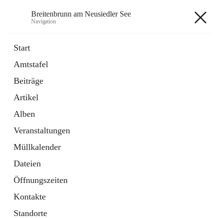
Breitenbrunn am Neusiedler See
Navigation
Breitenbrunn am Neusiedler See
Start
Amtstafel
Formulare
Beiträge
18 Schnellzugriffe
Artikel
Gemeindeservice
7 Schnellzugriffe
Alben
Veranstaltungen
+7
Müllkalender
Dateien
Öffnungszeiten
Kontakte
Hauptadresse
Standorte