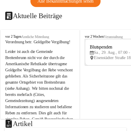
Alle Bekanntmachungen sehen
Aktuelle Beiträge
B
B
vor 2 Tagen
vor 2 Wochen
Amtliche Mitteilung
Veranstaltung
r
r
Verordnung betr. Goldgelbe Vergilbung!
e
e
Blutspenden
Leider ist auch die Gemeinde 
i
i
Sa., 29. Aug., 07:00 -
t
t
Breitenbrunn nicht vor der durch die 
e
e
Amerikanische Rebzikade übertragene 
n
n
Goldgelbe Vergilbung der Rebe verschont 
b
b
geblieben. Als Sicherheitszone gilt das 
r
r
gesamte Ortsgebiet von Breitenbrunn 
u
u
(siehe Anhang). Wir bitten nochmal die 
n
n
n
n
bereits mehrfach (Cities, 
a
a
Gemeindezeitung) ausgesendeten 
m
m
Informationen zu studieren und befallene 
N
N
Reben zu entfernen. Dies gilt auch für 
e
e
einzelne Reben. Gemäß Burgenländischen 
u
u
Artikel
Weinbaugesetz sind nicht gepflegte oder 
s
s