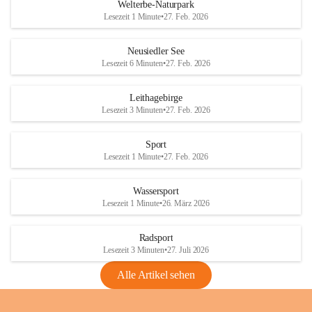
i
i
unzulässige Weingärten zu roden! Bitte 
Welterbe-Naturpark
e
e
helfen wir zusammen um unsere Winzer 
Lesezeit 1 Minute
•
27. Feb. 2026
d
d
vor den prognostizierten Ernteausfällen 
l
l
und den daraus folgenden wirtschaftlichen 
e
e
Neusiedler See
Schäden zu bewahren.
r
r
Lesezeit 6 Minuten
•
27. Feb. 2026
S
S
Verordnungen
e
e
Leithagebirge
04.08.2026
e
e
Lesezeit 3 Minuten
•
27. Feb. 2026
Maßnahmen zur Bekämpfung
der Goldgelben Vergilbung der
Sport
Rebe und der Amerikanischen
Lesezeit 1 Minute
•
27. Feb. 2026
Rebzikade
Anhang VBl. EU Nr. 18
Wassersport
_2026
Lesezeit 1 Minute
•
26. März 2026
1 Seite
•
1,4 MB
Radsport
VBl. EU Nr. 18_2026
Lesezeit 3 Minuten
•
27. Juli 2026
2 Seiten
•
2,1 MB
Alle Artikel sehen