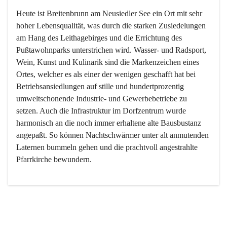
Heute ist Breitenbrunn am Neusiedler See ein Ort mit sehr 
hoher Lebensqualität, was durch die starken Zusiedelungen 
am Hang des Leithagebirges und die Errichtung des 
Pußtawohnparks unterstrichen wird. Wasser- und Radsport, 
Wein, Kunst und Kulinarik sind die Markenzeichen eines 
Ortes, welcher es als einer der wenigen geschafft hat bei 
Betriebsansiedlungen auf stille und hundertprozentig 
umweltschonende Industrie- und Gewerbebetriebe zu 
setzen. Auch die Infrastruktur im Dorfzentrum wurde 
harmonisch an die noch immer erhaltene alte Bausbustanz 
angepaßt. So können Nachtschwärmer unter alt anmutenden 
Laternen bummeln gehen und die prachtvoll angestrahlte 
Pfarrkirche bewundern.

Der Weinbau dominert heute nicht mehr, ist aber integrativer 
Bestandteil der Kultur des Ortes, da man hier schon lange 
von Massenweinbau auf Qualitätsweinbau umgestellt hat. 
So ist es auch nicht verwunderlich, dass eines der historisch 