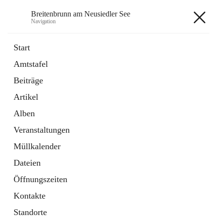
Breitenbrunn am Neusiedler See
Navigation
Breitenbrunn am Neusiedler See
Start
Amtstafel
Formulare
Beiträge
18 Schnellzugriffe
Artikel
Gemeindeservice
7 Schnellzugriffe
Alben
Veranstaltungen
+7
Müllkalender
Dateien
Öffnungszeiten
Kontakte
Hauptadresse
Standorte