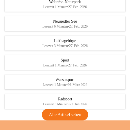
i
i
unzulässige Weingärten zu roden! Bitte 
Welterbe-Naturpark
e
e
helfen wir zusammen um unsere Winzer 
Lesezeit 1 Minute
•
27. Feb. 2026
d
d
vor den prognostizierten Ernteausfällen 
l
l
und den daraus folgenden wirtschaftlichen 
e
e
Neusiedler See
Schäden zu bewahren.
r
r
Lesezeit 6 Minuten
•
27. Feb. 2026
S
S
Verordnungen
e
e
Leithagebirge
04.08.2026
e
e
Lesezeit 3 Minuten
•
27. Feb. 2026
Maßnahmen zur Bekämpfung
der Goldgelben Vergilbung der
Sport
Rebe und der Amerikanischen
Lesezeit 1 Minute
•
27. Feb. 2026
Rebzikade
Anhang VBl. EU Nr. 18
Wassersport
_2026
Lesezeit 1 Minute
•
26. März 2026
1 Seite
•
1,4 MB
Radsport
VBl. EU Nr. 18_2026
Lesezeit 3 Minuten
•
27. Juli 2026
2 Seiten
•
2,1 MB
Alle Artikel sehen