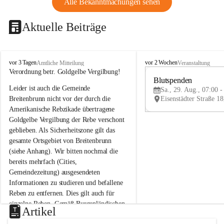
Alle Bekanntmachungen sehen
Aktuelle Beiträge
B
B
vor 3 Tagen
vor 2 Wochen
Amtliche Mitteilung
Veranstaltung
r
r
Verordnung betr. Goldgelbe Vergilbung!
e
e
Blutspenden
Leider ist auch die Gemeinde 
i
i
Sa., 29. Aug., 07:00 -
t
t
Breitenbrunn nicht vor der durch die 
e
e
Amerikanische Rebzikade übertragene 
n
n
Goldgelbe Vergilbung der Rebe verschont 
b
b
geblieben. Als Sicherheitszone gilt das 
r
r
gesamte Ortsgebiet von Breitenbrunn 
u
u
(siehe Anhang). Wir bitten nochmal die 
n
n
n
n
bereits mehrfach (Cities, 
a
a
Gemeindezeitung) ausgesendeten 
m
m
Informationen zu studieren und befallene 
N
N
Reben zu entfernen. Dies gilt auch für 
e
e
einzelne Reben. Gemäß Burgenländischen 
u
u
Artikel
Weinbaugesetz sind nicht gepflegte oder 
s
s