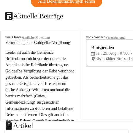
Alle Bekanntmachungen sehen
Aktuelle Beiträge
B
B
vor 3 Tagen
vor 2 Wochen
Amtliche Mitteilung
Veranstaltung
r
r
Verordnung betr. Goldgelbe Vergilbung!
e
e
Blutspenden
Leider ist auch die Gemeinde 
i
i
Sa., 29. Aug., 07:00 -
t
t
Breitenbrunn nicht vor der durch die 
e
e
Amerikanische Rebzikade übertragene 
n
n
Goldgelbe Vergilbung der Rebe verschont 
b
b
geblieben. Als Sicherheitszone gilt das 
r
r
gesamte Ortsgebiet von Breitenbrunn 
u
u
(siehe Anhang). Wir bitten nochmal die 
n
n
n
n
bereits mehrfach (Cities, 
a
a
Gemeindezeitung) ausgesendeten 
m
m
Informationen zu studieren und befallene 
N
N
Reben zu entfernen. Dies gilt auch für 
e
e
einzelne Reben. Gemäß Burgenländischen 
u
u
Artikel
Weinbaugesetz sind nicht gepflegte oder 
s
s