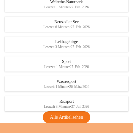
i
i
unzulässige Weingärten zu roden! Bitte 
Welterbe-Naturpark
e
e
helfen wir zusammen um unsere Winzer 
Lesezeit 1 Minute
•
27. Feb. 2026
d
d
vor den prognostizierten Ernteausfällen 
l
l
und den daraus folgenden wirtschaftlichen 
e
e
Neusiedler See
Schäden zu bewahren.
r
r
Lesezeit 6 Minuten
•
27. Feb. 2026
S
S
Verordnungen
e
e
Leithagebirge
04.08.2026
e
e
Lesezeit 3 Minuten
•
27. Feb. 2026
Maßnahmen zur Bekämpfung
der Goldgelben Vergilbung der
Sport
Rebe und der Amerikanischen
Lesezeit 1 Minute
•
27. Feb. 2026
Rebzikade
Anhang VBl. EU Nr. 18
Wassersport
_2026
Lesezeit 1 Minute
•
26. März 2026
1 Seite
•
1,4 MB
Radsport
VBl. EU Nr. 18_2026
Lesezeit 3 Minuten
•
27. Juli 2026
2 Seiten
•
2,1 MB
Alle Artikel sehen