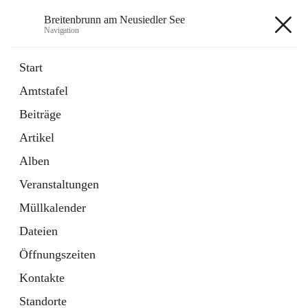
Breitenbrunn am Neusiedler See
Navigation
Breitenbrunn am Neusiedler See
Start
Amtstafel
Formulare
Beiträge
18 Schnellzugriffe
Artikel
Gemeindeservice
7 Schnellzugriffe
Alben
Veranstaltungen
+7
Müllkalender
Dateien
Öffnungszeiten
Kontakte
Hauptadresse
Standorte