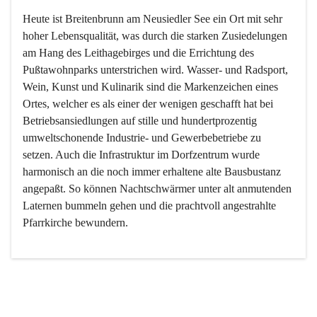
Heute ist Breitenbrunn am Neusiedler See ein Ort mit sehr 
hoher Lebensqualität, was durch die starken Zusiedelungen 
am Hang des Leithagebirges und die Errichtung des 
Pußtawohnparks unterstrichen wird. Wasser- und Radsport, 
Wein, Kunst und Kulinarik sind die Markenzeichen eines 
Ortes, welcher es als einer der wenigen geschafft hat bei 
Betriebsansiedlungen auf stille und hundertprozentig 
umweltschonende Industrie- und Gewerbebetriebe zu 
setzen. Auch die Infrastruktur im Dorfzentrum wurde 
harmonisch an die noch immer erhaltene alte Bausbustanz 
angepaßt. So können Nachtschwärmer unter alt anmutenden 
Laternen bummeln gehen und die prachtvoll angestrahlte 
Pfarrkirche bewundern.

Der Weinbau dominert heute nicht mehr, ist aber integrativer 
Bestandteil der Kultur des Ortes, da man hier schon lange 
von Massenweinbau auf Qualitätsweinbau umgestellt hat. 
So ist es auch nicht verwunderlich, dass eines der historisch 