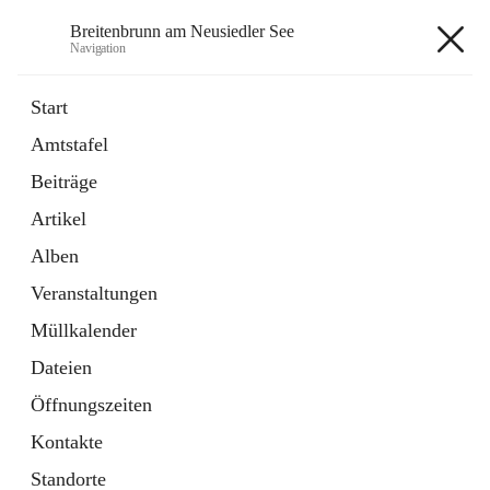
Breitenbrunn am Neusiedler See
Navigation
Breitenbrunn am Neusiedler See
Start
Amtstafel
Formulare
Beiträge
18 Schnellzugriffe
Artikel
Gemeindeservice
7 Schnellzugriffe
Alben
Veranstaltungen
+7
Müllkalender
Dateien
Öffnungszeiten
Kontakte
Hauptadresse
Standorte