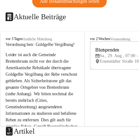
Alle Bekanntmachungen sehen
Aktuelle Beiträge
B
B
vor 3 Tagen
vor 2 Wochen
Amtliche Mitteilung
Veranstaltung
r
r
Verordnung betr. Goldgelbe Vergilbung!
e
e
Blutspenden
Leider ist auch die Gemeinde 
i
i
Sa., 29. Aug., 07:00 -
t
t
Breitenbrunn nicht vor der durch die 
e
e
Amerikanische Rebzikade übertragene 
n
n
Goldgelbe Vergilbung der Rebe verschont 
b
b
geblieben. Als Sicherheitszone gilt das 
r
r
gesamte Ortsgebiet von Breitenbrunn 
u
u
(siehe Anhang). Wir bitten nochmal die 
n
n
n
n
bereits mehrfach (Cities, 
a
a
Gemeindezeitung) ausgesendeten 
m
m
Informationen zu studieren und befallene 
N
N
Reben zu entfernen. Dies gilt auch für 
e
e
einzelne Reben. Gemäß Burgenländischen 
u
u
Artikel
Weinbaugesetz sind nicht gepflegte oder 
s
s