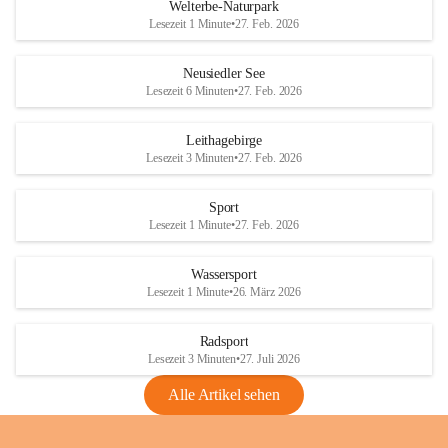
i
i
unzulässige Weingärten zu roden! Bitte 
Welterbe-Naturpark
e
e
helfen wir zusammen um unsere Winzer 
Lesezeit 1 Minute
•
27. Feb. 2026
d
d
vor den prognostizierten Ernteausfällen 
l
l
und den daraus folgenden wirtschaftlichen 
e
e
Neusiedler See
Schäden zu bewahren.
r
r
Lesezeit 6 Minuten
•
27. Feb. 2026
S
S
Verordnungen
e
e
Leithagebirge
04.08.2026
e
e
Lesezeit 3 Minuten
•
27. Feb. 2026
Maßnahmen zur Bekämpfung
der Goldgelben Vergilbung der
Sport
Rebe und der Amerikanischen
Lesezeit 1 Minute
•
27. Feb. 2026
Rebzikade
Anhang VBl. EU Nr. 18
Wassersport
_2026
Lesezeit 1 Minute
•
26. März 2026
1 Seite
•
1,4 MB
Radsport
VBl. EU Nr. 18_2026
Lesezeit 3 Minuten
•
27. Juli 2026
2 Seiten
•
2,1 MB
Alle Artikel sehen