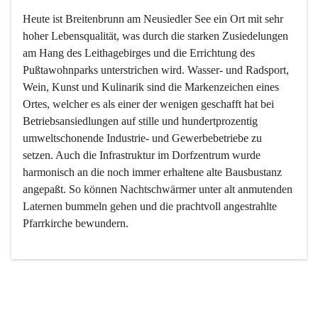
Heute ist Breitenbrunn am Neusiedler See ein Ort mit sehr 
hoher Lebensqualität, was durch die starken Zusiedelungen 
am Hang des Leithagebirges und die Errichtung des 
Pußtawohnparks unterstrichen wird. Wasser- und Radsport, 
Wein, Kunst und Kulinarik sind die Markenzeichen eines 
Ortes, welcher es als einer der wenigen geschafft hat bei 
Betriebsansiedlungen auf stille und hundertprozentig 
umweltschonende Industrie- und Gewerbebetriebe zu 
setzen. Auch die Infrastruktur im Dorfzentrum wurde 
harmonisch an die noch immer erhaltene alte Bausbustanz 
angepaßt. So können Nachtschwärmer unter alt anmutenden 
Laternen bummeln gehen und die prachtvoll angestrahlte 
Pfarrkirche bewundern.

Der Weinbau dominert heute nicht mehr, ist aber integrativer 
Bestandteil der Kultur des Ortes, da man hier schon lange 
von Massenweinbau auf Qualitätsweinbau umgestellt hat. 
So ist es auch nicht verwunderlich, dass eines der historisch 