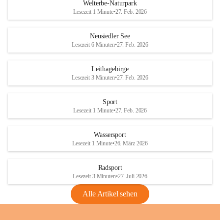
i
i
unzulässige Weingärten zu roden! Bitte 
Welterbe-Naturpark
e
e
helfen wir zusammen um unsere Winzer 
Lesezeit 1 Minute
•
27. Feb. 2026
d
d
vor den prognostizierten Ernteausfällen 
l
l
und den daraus folgenden wirtschaftlichen 
e
e
Neusiedler See
Schäden zu bewahren.
r
r
Lesezeit 6 Minuten
•
27. Feb. 2026
S
S
Verordnungen
e
e
Leithagebirge
04.08.2026
e
e
Lesezeit 3 Minuten
•
27. Feb. 2026
Maßnahmen zur Bekämpfung
der Goldgelben Vergilbung der
Sport
Rebe und der Amerikanischen
Lesezeit 1 Minute
•
27. Feb. 2026
Rebzikade
Anhang VBl. EU Nr. 18
Wassersport
_2026
Lesezeit 1 Minute
•
26. März 2026
1 Seite
•
1,4 MB
Radsport
VBl. EU Nr. 18_2026
Lesezeit 3 Minuten
•
27. Juli 2026
2 Seiten
•
2,1 MB
Alle Artikel sehen