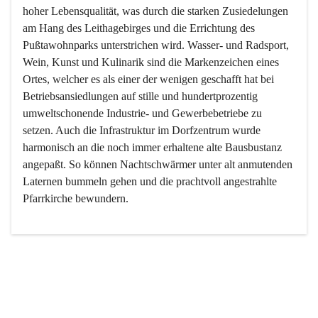
hoher Lebensqualität, was durch die starken Zusiedelungen 
am Hang des Leithagebirges und die Errichtung des 
Pußtawohnparks unterstrichen wird. Wasser- und Radsport, 
Wein, Kunst und Kulinarik sind die Markenzeichen eines 
Ortes, welcher es als einer der wenigen geschafft hat bei 
Betriebsansiedlungen auf stille und hundertprozentig 
umweltschonende Industrie- und Gewerbebetriebe zu 
setzen. Auch die Infrastruktur im Dorfzentrum wurde 
harmonisch an die noch immer erhaltene alte Bausbustanz 
angepaßt. So können Nachtschwärmer unter alt anmutenden 
Laternen bummeln gehen und die prachtvoll angestrahlte 
Pfarrkirche bewundern.

Der Weinbau dominert heute nicht mehr, ist aber integrativer 
Bestandteil der Kultur des Ortes, da man hier schon lange 
von Massenweinbau auf Qualitätsweinbau umgestellt hat. 
So ist es auch nicht verwunderlich, dass eines der historisch 
wertvollsten Gebäude die Ortsvinothek beherbergt und dass 
der Kellering ein beliebtes Ziel darstellt.
