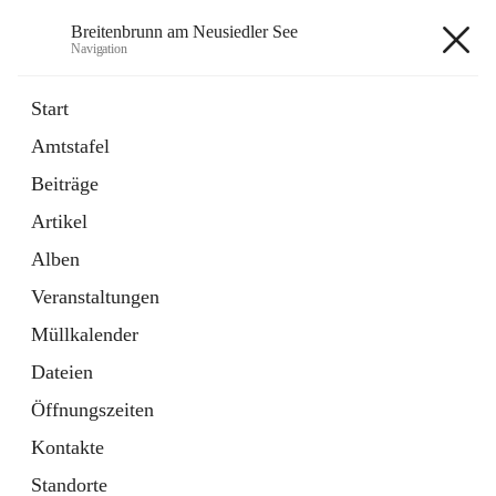
Breitenbrunn am Neusiedler See
Navigation
Breitenbrunn am Neusiedler See
Start
Amtstafel
Formulare
Beiträge
18 Schnellzugriffe
Artikel
Gemeindeservice
7 Schnellzugriffe
Alben
Veranstaltungen
+7
Müllkalender
Dateien
Öffnungszeiten
Kontakte
Hauptadresse
Standorte