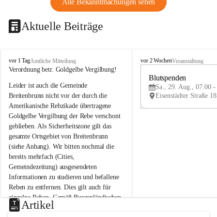
Alle Bekanntmachungen sehen
Aktuelle Beiträge
B
B
vor 1 Tag
vor 2 Wochen
Amtliche Mitteilung
Veranstaltung
r
r
Verordnung betr. Goldgelbe Vergilbung!
e
e
Blutspenden
Leider ist auch die Gemeinde 
i
i
Sa., 29. Aug., 07:00 -
t
t
Breitenbrunn nicht vor der durch die 
e
e
Amerikanische Rebzikade übertragene 
n
n
Goldgelbe Vergilbung der Rebe verschont 
b
b
geblieben. Als Sicherheitszone gilt das 
r
r
gesamte Ortsgebiet von Breitenbrunn 
u
u
(siehe Anhang). Wir bitten nochmal die 
n
n
n
n
bereits mehrfach (Cities, 
a
a
Gemeindezeitung) ausgesendeten 
m
m
Informationen zu studieren und befallene 
N
N
Reben zu entfernen. Dies gilt auch für 
e
e
einzelne Reben. Gemäß Burgenländischen 
u
u
Artikel
Weinbaugesetz sind nicht gepflegte oder 
s
s