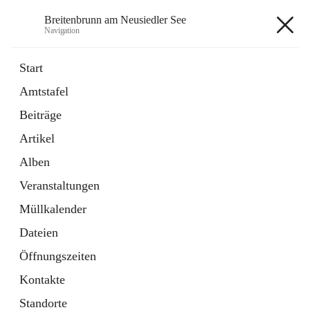
Breitenbrunn am Neusiedler See
Navigation
Breitenbrunn am Neusiedler See
Start
Amtstafel
Formulare
Beiträge
18 Schnellzugriffe
Artikel
Gemeindeservice
7 Schnellzugriffe
Alben
Veranstaltungen
+7
Müllkalender
Dateien
Öffnungszeiten
Kontakte
Hauptadresse
Standorte