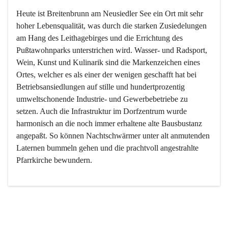
Heute ist Breitenbrunn am Neusiedler See ein Ort mit sehr 
hoher Lebensqualität, was durch die starken Zusiedelungen 
am Hang des Leithagebirges und die Errichtung des 
Pußtawohnparks unterstrichen wird. Wasser- und Radsport, 
Wein, Kunst und Kulinarik sind die Markenzeichen eines 
Ortes, welcher es als einer der wenigen geschafft hat bei 
Betriebsansiedlungen auf stille und hundertprozentig 
umweltschonende Industrie- und Gewerbebetriebe zu 
setzen. Auch die Infrastruktur im Dorfzentrum wurde 
harmonisch an die noch immer erhaltene alte Bausbustanz 
angepaßt. So können Nachtschwärmer unter alt anmutenden 
Laternen bummeln gehen und die prachtvoll angestrahlte 
Pfarrkirche bewundern.

Der Weinbau dominert heute nicht mehr, ist aber integrativer 
Bestandteil der Kultur des Ortes, da man hier schon lange 
von Massenweinbau auf Qualitätsweinbau umgestellt hat. 
So ist es auch nicht verwunderlich, dass eines der historisch 