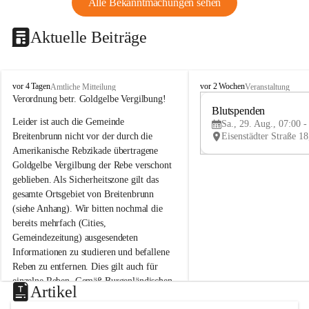
Alle Bekanntmachungen sehen
Aktuelle Beiträge
B
B
vor 4 Tagen
vor 2 Wochen
Amtliche Mitteilung
Veranstaltung
r
r
Verordnung betr. Goldgelbe Vergilbung!
e
e
Blutspenden
Leider ist auch die Gemeinde 
i
i
Sa., 29. Aug., 07:00 -
t
t
Breitenbrunn nicht vor der durch die 
e
e
Amerikanische Rebzikade übertragene 
n
n
Goldgelbe Vergilbung der Rebe verschont 
b
b
geblieben. Als Sicherheitszone gilt das 
r
r
gesamte Ortsgebiet von Breitenbrunn 
u
u
(siehe Anhang). Wir bitten nochmal die 
n
n
n
n
bereits mehrfach (Cities, 
a
a
Gemeindezeitung) ausgesendeten 
m
m
Informationen zu studieren und befallene 
N
N
Reben zu entfernen. Dies gilt auch für 
e
e
einzelne Reben. Gemäß Burgenländischen 
u
u
Artikel
Weinbaugesetz sind nicht gepflegte oder 
s
s