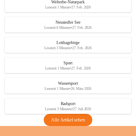
i
i
unzulässige Weingärten zu roden! Bitte 
Welterbe-Naturpark
e
e
helfen wir zusammen um unsere Winzer 
Lesezeit 1 Minute
•
27. Feb. 2026
d
d
vor den prognostizierten Ernteausfällen 
l
l
und den daraus folgenden wirtschaftlichen 
e
e
Neusiedler See
Schäden zu bewahren.
r
r
Lesezeit 6 Minuten
•
27. Feb. 2026
S
S
Verordnungen
e
e
Leithagebirge
04.08.2026
e
e
Lesezeit 3 Minuten
•
27. Feb. 2026
Maßnahmen zur Bekämpfung
der Goldgelben Vergilbung der
Sport
Rebe und der Amerikanischen
Lesezeit 1 Minute
•
27. Feb. 2026
Rebzikade
Anhang VBl. EU Nr. 18
Wassersport
_2026
Lesezeit 1 Minute
•
26. März 2026
1 Seite
•
1,4 MB
Radsport
VBl. EU Nr. 18_2026
Lesezeit 3 Minuten
•
27. Juli 2026
2 Seiten
•
2,1 MB
Alle Artikel sehen