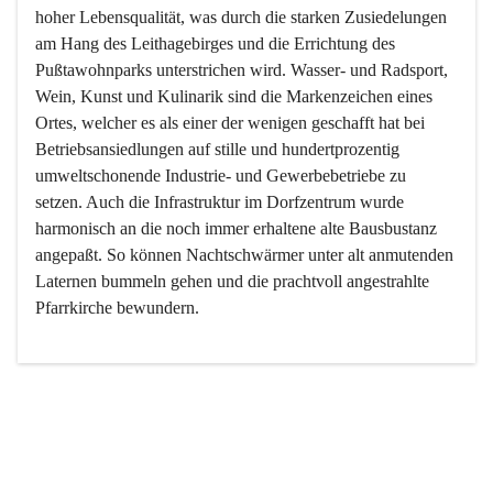
hoher Lebensqualität, was durch die starken Zusiedelungen 
am Hang des Leithagebirges und die Errichtung des 
Pußtawohnparks unterstrichen wird. Wasser- und Radsport, 
Wein, Kunst und Kulinarik sind die Markenzeichen eines 
Ortes, welcher es als einer der wenigen geschafft hat bei 
Betriebsansiedlungen auf stille und hundertprozentig 
umweltschonende Industrie- und Gewerbebetriebe zu 
setzen. Auch die Infrastruktur im Dorfzentrum wurde 
harmonisch an die noch immer erhaltene alte Bausbustanz 
angepaßt. So können Nachtschwärmer unter alt anmutenden 
Laternen bummeln gehen und die prachtvoll angestrahlte 
Pfarrkirche bewundern.

Der Weinbau dominert heute nicht mehr, ist aber integrativer 
Bestandteil der Kultur des Ortes, da man hier schon lange 
von Massenweinbau auf Qualitätsweinbau umgestellt hat. 
So ist es auch nicht verwunderlich, dass eines der historisch 
wertvollsten Gebäude die Ortsvinothek beherbergt und dass 
der Kellering ein beliebtes Ziel darstellt.
