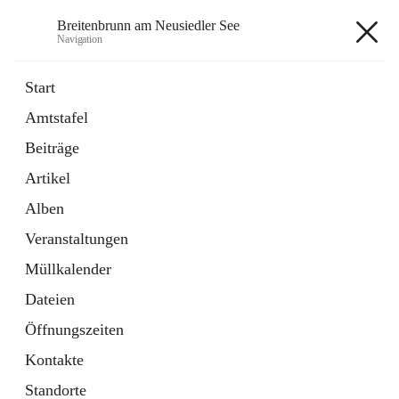
Breitenbrunn am Neusiedler See
Navigation
Breitenbrunn am Neusiedler See
Start
Amtstafel
Formulare
Beiträge
18 Schnellzugriffe
Artikel
Gemeindeservice
7 Schnellzugriffe
Alben
Veranstaltungen
+7
Müllkalender
Dateien
Öffnungszeiten
Kontakte
Hauptadresse
Standorte