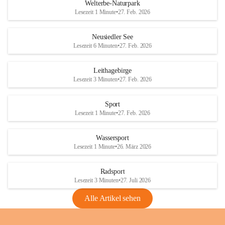
i
i
unzulässige Weingärten zu roden! Bitte 
Welterbe-Naturpark
e
e
helfen wir zusammen um unsere Winzer 
Lesezeit 1 Minute
•
27. Feb. 2026
d
d
vor den prognostizierten Ernteausfällen 
l
l
und den daraus folgenden wirtschaftlichen 
e
e
Neusiedler See
Schäden zu bewahren.
r
r
Lesezeit 6 Minuten
•
27. Feb. 2026
S
S
Verordnungen
e
e
Leithagebirge
04.08.2026
e
e
Lesezeit 3 Minuten
•
27. Feb. 2026
Maßnahmen zur Bekämpfung
der Goldgelben Vergilbung der
Sport
Rebe und der Amerikanischen
Lesezeit 1 Minute
•
27. Feb. 2026
Rebzikade
Anhang VBl. EU Nr. 18
Wassersport
_2026
Lesezeit 1 Minute
•
26. März 2026
1 Seite
•
1,4 MB
Radsport
VBl. EU Nr. 18_2026
Lesezeit 3 Minuten
•
27. Juli 2026
2 Seiten
•
2,1 MB
Alle Artikel sehen