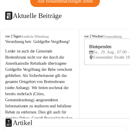
Alle Bekanntmachungen sehen
Aktuelle Beiträge
B
B
vor 2 Tagen
vor 2 Wochen
Amtliche Mitteilung
Veranstaltung
r
r
Verordnung betr. Goldgelbe Vergilbung!
e
e
Blutspenden
Leider ist auch die Gemeinde 
i
i
Sa., 29. Aug., 07:00 -
t
t
Breitenbrunn nicht vor der durch die 
e
e
Amerikanische Rebzikade übertragene 
n
n
Goldgelbe Vergilbung der Rebe verschont 
b
b
geblieben. Als Sicherheitszone gilt das 
r
r
gesamte Ortsgebiet von Breitenbrunn 
u
u
(siehe Anhang). Wir bitten nochmal die 
n
n
n
n
bereits mehrfach (Cities, 
a
a
Gemeindezeitung) ausgesendeten 
m
m
Informationen zu studieren und befallene 
N
N
Reben zu entfernen. Dies gilt auch für 
e
e
einzelne Reben. Gemäß Burgenländischen 
u
u
Artikel
Weinbaugesetz sind nicht gepflegte oder 
s
s