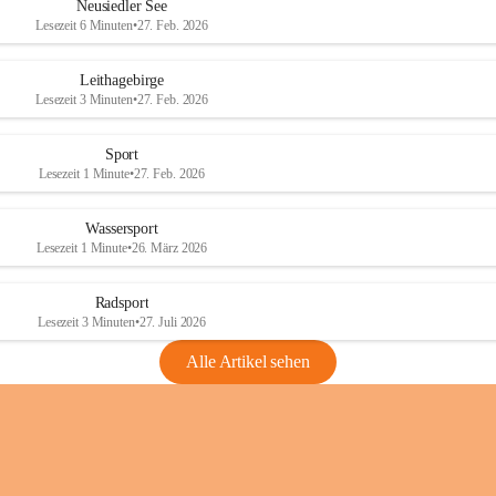
e
e
Neusiedler See
r
r
Lesezeit 6 Minuten
•
27. Feb. 2026
S
S
e
e
Leithagebirge
e
e
Lesezeit 3 Minuten
•
27. Feb. 2026
Sport
Lesezeit 1 Minute
•
27. Feb. 2026
Wassersport
Lesezeit 1 Minute
•
26. März 2026
Radsport
Lesezeit 3 Minuten
•
27. Juli 2026
Alle Artikel sehen