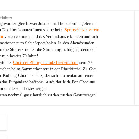
Jubiläum
 wurden gleich zwei Jubiläen in Breitenbrunn gefeiert: 
 Tag über konnten Interessierte beim 
Sportschützenverein 
nn
 vorbeikommen und das Vereinshaus erkunden und sich 
mationen zum Schießsport holen. In den Abendstunden 
nn die Steirerkanonen die Stimmung richtig an, denn den 
 nun bereits 70 Jahre!
rte der 
Chor der Pfarrgemeinde Breitenbrunn
 sein 40-
estehen beim Sommerkonzert in der Pfarrkirche. Zu Gast 
er Kolping Chor aus Linz, der sich momentan auf einer 
h das Burgenland befindet. Auch der Kids Pop Chor aus 
n durfte sein Bestes zeigen.
ieren nochmal ganz herzlich zu den runden Geburtstagen!