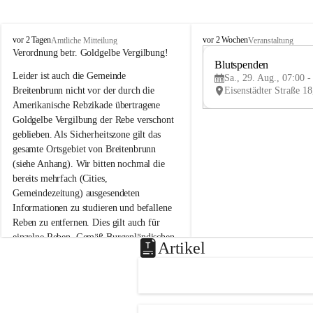
B
B
vor 2 Tagen
vor 2 Wochen
Amtliche Mitteilung
Veranstaltung
r
r
Verordnung betr. Goldgelbe Vergilbung!
e
e
Blutspenden
Leider ist auch die Gemeinde 
i
i
Sa., 29. Aug., 07:00 -
t
t
Breitenbrunn nicht vor der durch die 
e
e
Amerikanische Rebzikade übertragene 
n
n
Goldgelbe Vergilbung der Rebe verschont 
b
b
geblieben. Als Sicherheitszone gilt das 
r
r
gesamte Ortsgebiet von Breitenbrunn 
u
u
(siehe Anhang). Wir bitten nochmal die 
n
n
n
n
bereits mehrfach (Cities, 
a
a
Gemeindezeitung) ausgesendeten 
m
m
Informationen zu studieren und befallene 
N
N
Reben zu entfernen. Dies gilt auch für 
e
e
einzelne Reben. Gemäß Burgenländischen 
u
u
Artikel
Weinbaugesetz sind nicht gepflegte oder 
s
s
i
i
unzulässige Weingärten zu roden! Bitte 
e
e
helfen wir zusammen um unsere Winzer 
d
d
vor den prognostizierten Ernteausfällen 
l
l
und den daraus folgenden wirtschaftlichen 