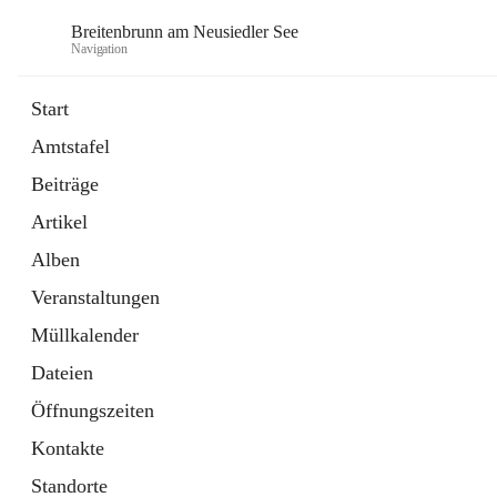
Breitenbrunn am Neusiedler See
Navigation
Start
Amtstafel
Formulare
Beiträge
18 Schnellzugriffe
Artikel
Gemeindeservice
7 Schnellzugriffe
Alben
Veranstaltungen
Müllkalender
Dateien
Öffnungszeiten
Kontakte
Standorte