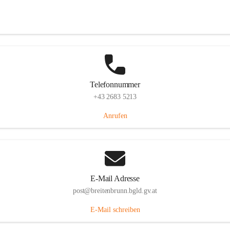
Eisenstädterstraße 18, 7091 Breitenbrunn am Neusiedler See, AUT
Auf Karte ansehen
Telefonnummer
+43 2683 5213
Anrufen
E-Mail Adresse
post@breitenbrunn.bgld.gv.at
E-Mail schreiben