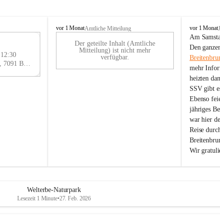
B
B
vor 1 Monat
vor 1 Monat
Amtliche Mitteilung
r
r
Am Samstag
Der geteilte Inhalt (Amtliche
e
e
29
Den ganzen
Mitteilung) ist nicht mehr
i
i
 12:30
AU
verfügbar.
Breitenbru
t
t
Eisenstädter Straße 18, 7091 Breitenbrunn am Neusiedler See, AUT
G
mehr Infor
e
e
heizten da
n
n
SSV gibt es
b
b
r
r
Ebenso feie
u
u
jähriges B
n
n
war hier d
n
n
Reise durc
a
a
Breitenbrun
m
m
Wir gratul
N
N
e
e
u
u
s
s
i
i
Welterbe-Naturpark
e
e
Lesezeit 1 Minute
•
27. Feb. 2026
d
d
l
l