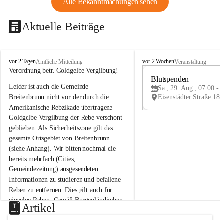
Alle Bekanntmachungen sehen
Aktuelle Beiträge
B
B
vor 2 Tagen
vor 2 Wochen
Amtliche Mitteilung
Veranstaltung
r
r
Verordnung betr. Goldgelbe Vergilbung!
e
e
Blutspenden
Leider ist auch die Gemeinde 
i
i
Sa., 29. Aug., 07:00 -
t
t
Breitenbrunn nicht vor der durch die 
e
e
Amerikanische Rebzikade übertragene 
n
n
Goldgelbe Vergilbung der Rebe verschont 
b
b
geblieben. Als Sicherheitszone gilt das 
r
r
gesamte Ortsgebiet von Breitenbrunn 
u
u
(siehe Anhang). Wir bitten nochmal die 
n
n
n
n
bereits mehrfach (Cities, 
a
a
Gemeindezeitung) ausgesendeten 
m
m
Informationen zu studieren und befallene 
N
N
Reben zu entfernen. Dies gilt auch für 
e
e
einzelne Reben. Gemäß Burgenländischen 
u
u
Artikel
Weinbaugesetz sind nicht gepflegte oder 
s
s