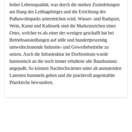
hoher Lebensqualität, was durch die starken Zusiedelungen 
am Hang des Leithagebirges und die Errichtung des 
Pußtawohnparks unterstrichen wird. Wasser- und Radsport, 
Wein, Kunst und Kulinarik sind die Markenzeichen eines 
Ortes, welcher es als einer der wenigen geschafft hat bei 
Betriebsansiedlungen auf stille und hundertprozentig 
umweltschonende Industrie- und Gewerbebetriebe zu 
setzen. Auch die Infrastruktur im Dorfzentrum wurde 
harmonisch an die noch immer erhaltene alte Bausbustanz 
angepaßt. So können Nachtschwärmer unter alt anmutenden 
Laternen bummeln gehen und die prachtvoll angestrahlte 
Pfarrkirche bewundern.

Der Weinbau dominert heute nicht mehr, ist aber integrativer 
Bestandteil der Kultur des Ortes, da man hier schon lange 
von Massenweinbau auf Qualitätsweinbau umgestellt hat. 
So ist es auch nicht verwunderlich, dass eines der historisch 
wertvollsten Gebäude die Ortsvinothek beherbergt und dass 
der Kellering ein beliebtes Ziel darstellt.
