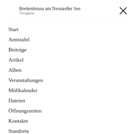
Breitenbrunn am Neusiedler See
Navigation
Breitenbrunn am Neusiedler See
Start
Amtstafel
Formulare
Beiträge
18 Schnellzugriffe
Artikel
Gemeindeservice
7 Schnellzugriffe
Alben
Veranstaltungen
+7
Müllkalender
Dateien
Öffnungszeiten
Kontakte
Hauptadresse
Standorte