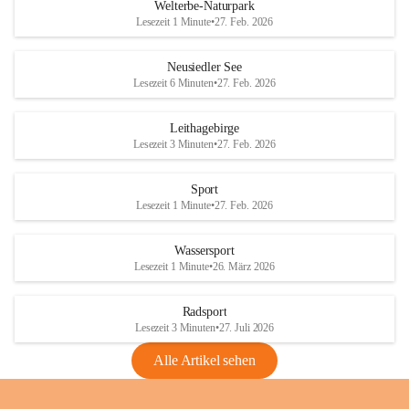
i
i
unzulässige Weingärten zu roden! Bitte 
Welterbe-Naturpark
e
e
helfen wir zusammen um unsere Winzer 
Lesezeit 1 Minute
•
27. Feb. 2026
d
d
vor den prognostizierten Ernteausfällen 
l
l
und den daraus folgenden wirtschaftlichen 
e
e
Neusiedler See
Schäden zu bewahren.
r
r
Lesezeit 6 Minuten
•
27. Feb. 2026
S
S
Verordnungen
e
e
Leithagebirge
04.08.2026
e
e
Lesezeit 3 Minuten
•
27. Feb. 2026
Maßnahmen zur Bekämpfung
der Goldgelben Vergilbung der
Sport
Rebe und der Amerikanischen
Lesezeit 1 Minute
•
27. Feb. 2026
Rebzikade
Anhang VBl. EU Nr. 18
Wassersport
_2026
Lesezeit 1 Minute
•
26. März 2026
1 Seite
•
1,4 MB
Radsport
VBl. EU Nr. 18_2026
Lesezeit 3 Minuten
•
27. Juli 2026
2 Seiten
•
2,1 MB
Alle Artikel sehen