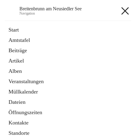
Breitenbrunn am Neusiedler See
Navigation
Breitenbrunn am Neusiedler See
Start
Amtstafel
Formulare
Beiträge
18 Schnellzugriffe
Artikel
Gemeindeservice
7 Schnellzugriffe
Alben
Veranstaltungen
+7
Müllkalender
Dateien
Öffnungszeiten
Kontakte
Hauptadresse
Standorte