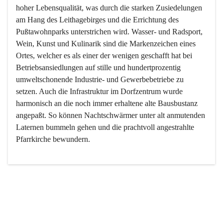
hoher Lebensqualität, was durch die starken Zusiedelungen 
am Hang des Leithagebirges und die Errichtung des 
Pußtawohnparks unterstrichen wird. Wasser- und Radsport, 
Wein, Kunst und Kulinarik sind die Markenzeichen eines 
Ortes, welcher es als einer der wenigen geschafft hat bei 
Betriebsansiedlungen auf stille und hundertprozentig 
umweltschonende Industrie- und Gewerbebetriebe zu 
setzen. Auch die Infrastruktur im Dorfzentrum wurde 
harmonisch an die noch immer erhaltene alte Bausbustanz 
angepaßt. So können Nachtschwärmer unter alt anmutenden 
Laternen bummeln gehen und die prachtvoll angestrahlte 
Pfarrkirche bewundern.

Der Weinbau dominert heute nicht mehr, ist aber integrativer 
Bestandteil der Kultur des Ortes, da man hier schon lange 
von Massenweinbau auf Qualitätsweinbau umgestellt hat. 
So ist es auch nicht verwunderlich, dass eines der historisch 
wertvollsten Gebäude die Ortsvinothek beherbergt und dass 
der Kellering ein beliebtes Ziel darstellt.
