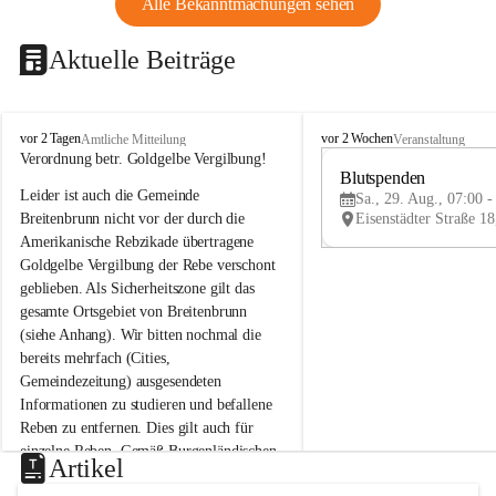
Alle Bekanntmachungen sehen
Aktuelle Beiträge
B
B
vor 2 Tagen
vor 2 Wochen
Amtliche Mitteilung
Veranstaltung
r
r
Verordnung betr. Goldgelbe Vergilbung!
e
e
Blutspenden
Leider ist auch die Gemeinde 
i
i
Sa., 29. Aug., 07:00 -
t
t
Breitenbrunn nicht vor der durch die 
e
e
Amerikanische Rebzikade übertragene 
n
n
Goldgelbe Vergilbung der Rebe verschont 
b
b
geblieben. Als Sicherheitszone gilt das 
r
r
gesamte Ortsgebiet von Breitenbrunn 
u
u
(siehe Anhang). Wir bitten nochmal die 
n
n
n
n
bereits mehrfach (Cities, 
a
a
Gemeindezeitung) ausgesendeten 
m
m
Informationen zu studieren und befallene 
N
N
Reben zu entfernen. Dies gilt auch für 
e
e
einzelne Reben. Gemäß Burgenländischen 
u
u
Artikel
Weinbaugesetz sind nicht gepflegte oder 
s
s