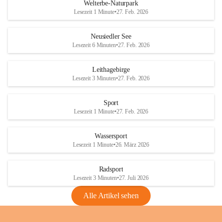
i
i
unzulässige Weingärten zu roden! Bitte 
Welterbe-Naturpark
e
e
helfen wir zusammen um unsere Winzer 
Lesezeit 1 Minute
•
27. Feb. 2026
d
d
vor den prognostizierten Ernteausfällen 
l
l
und den daraus folgenden wirtschaftlichen 
e
e
Neusiedler See
Schäden zu bewahren.
r
r
Lesezeit 6 Minuten
•
27. Feb. 2026
S
S
Verordnungen
e
e
Leithagebirge
04.08.2026
e
e
Lesezeit 3 Minuten
•
27. Feb. 2026
Maßnahmen zur Bekämpfung
der Goldgelben Vergilbung der
Sport
Rebe und der Amerikanischen
Lesezeit 1 Minute
•
27. Feb. 2026
Rebzikade
Anhang VBl. EU Nr. 18
Wassersport
_2026
Lesezeit 1 Minute
•
26. März 2026
1 Seite
•
1,4 MB
Radsport
VBl. EU Nr. 18_2026
Lesezeit 3 Minuten
•
27. Juli 2026
2 Seiten
•
2,1 MB
Alle Artikel sehen