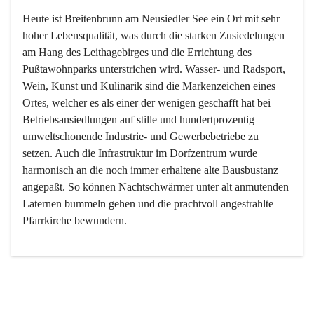
Heute ist Breitenbrunn am Neusiedler See ein Ort mit sehr 
hoher Lebensqualität, was durch die starken Zusiedelungen 
am Hang des Leithagebirges und die Errichtung des 
Pußtawohnparks unterstrichen wird. Wasser- und Radsport, 
Wein, Kunst und Kulinarik sind die Markenzeichen eines 
Ortes, welcher es als einer der wenigen geschafft hat bei 
Betriebsansiedlungen auf stille und hundertprozentig 
umweltschonende Industrie- und Gewerbebetriebe zu 
setzen. Auch die Infrastruktur im Dorfzentrum wurde 
harmonisch an die noch immer erhaltene alte Bausbustanz 
angepaßt. So können Nachtschwärmer unter alt anmutenden 
Laternen bummeln gehen und die prachtvoll angestrahlte 
Pfarrkirche bewundern.

Der Weinbau dominert heute nicht mehr, ist aber integrativer 
Bestandteil der Kultur des Ortes, da man hier schon lange 
von Massenweinbau auf Qualitätsweinbau umgestellt hat. 
So ist es auch nicht verwunderlich, dass eines der historisch 