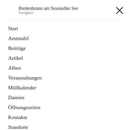
Breitenbrunn am Neusiedler See
Navigation
Breitenbrunn am Neusiedler See
Start
Amtstafel
Formulare
Beiträge
18 Schnellzugriffe
Artikel
Gemeindeservice
7 Schnellzugriffe
Alben
Veranstaltungen
+7
Müllkalender
Dateien
Öffnungszeiten
Kontakte
Hauptadresse
Standorte