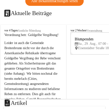
Alle Bekanntmachungen sehen
Aktuelle Beiträge
B
B
vor 4 Tagen
vor 2 Wochen
Amtliche Mitteilung
Veranstaltung
r
r
Verordnung betr. Goldgelbe Vergilbung!
e
e
Blutspenden
Leider ist auch die Gemeinde 
i
i
Sa., 29. Aug., 07:00 -
t
t
Breitenbrunn nicht vor der durch die 
e
e
Amerikanische Rebzikade übertragene 
n
n
Goldgelbe Vergilbung der Rebe verschont 
b
b
geblieben. Als Sicherheitszone gilt das 
r
r
gesamte Ortsgebiet von Breitenbrunn 
u
u
(siehe Anhang). Wir bitten nochmal die 
n
n
n
n
bereits mehrfach (Cities, 
a
a
Gemeindezeitung) ausgesendeten 
m
m
Informationen zu studieren und befallene 
N
N
Reben zu entfernen. Dies gilt auch für 
e
e
einzelne Reben. Gemäß Burgenländischen 
u
u
Artikel
Weinbaugesetz sind nicht gepflegte oder 
s
s