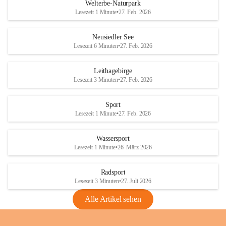
i
i
unzulässige Weingärten zu roden! Bitte 
Welterbe-Naturpark
e
e
helfen wir zusammen um unsere Winzer 
Lesezeit 1 Minute
•
27. Feb. 2026
d
d
vor den prognostizierten Ernteausfällen 
l
l
und den daraus folgenden wirtschaftlichen 
e
e
Neusiedler See
Schäden zu bewahren.
r
r
Lesezeit 6 Minuten
•
27. Feb. 2026
S
S
Verordnungen
e
e
Leithagebirge
04.08.2026
e
e
Lesezeit 3 Minuten
•
27. Feb. 2026
Maßnahmen zur Bekämpfung
der Goldgelben Vergilbung der
Sport
Rebe und der Amerikanischen
Lesezeit 1 Minute
•
27. Feb. 2026
Rebzikade
Anhang VBl. EU Nr. 18
Wassersport
_2026
Lesezeit 1 Minute
•
26. März 2026
1 Seite
•
1,4 MB
Radsport
VBl. EU Nr. 18_2026
Lesezeit 3 Minuten
•
27. Juli 2026
2 Seiten
•
2,1 MB
Alle Artikel sehen