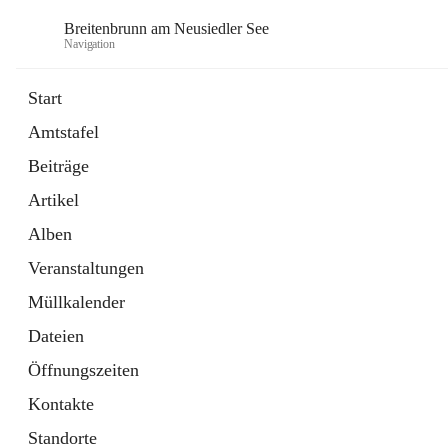
Breitenbrunn am Neusiedler See
Navigation
Start
Amtstafel
Formulare
Beiträge
18 Schnellzugriffe
Artikel
Gemeindeservice
7 Schnellzugriffe
Alben
Veranstaltungen
Müllkalender
Dateien
Öffnungszeiten
Kontakte
Standorte