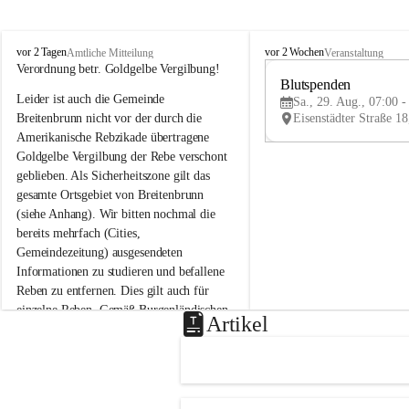
B
B
vor 2 Tagen
vor 2 Wochen
Amtliche Mitteilung
Veranstaltung
r
r
Verordnung betr. Goldgelbe Vergilbung!
e
e
Blutspenden
Leider ist auch die Gemeinde 
i
i
Sa., 29. Aug., 07:00 -
t
t
Breitenbrunn nicht vor der durch die 
e
e
Amerikanische Rebzikade übertragene 
n
n
Goldgelbe Vergilbung der Rebe verschont 
b
b
geblieben. Als Sicherheitszone gilt das 
r
r
gesamte Ortsgebiet von Breitenbrunn 
u
u
(siehe Anhang). Wir bitten nochmal die 
n
n
n
n
bereits mehrfach (Cities, 
a
a
Gemeindezeitung) ausgesendeten 
m
m
Informationen zu studieren und befallene 
N
N
Reben zu entfernen. Dies gilt auch für 
e
e
einzelne Reben. Gemäß Burgenländischen 
u
u
Artikel
Weinbaugesetz sind nicht gepflegte oder 
s
s
i
i
unzulässige Weingärten zu roden! Bitte 
e
e
helfen wir zusammen um unsere Winzer 
d
d
vor den prognostizierten Ernteausfällen 
l
l
und den daraus folgenden wirtschaftlichen 