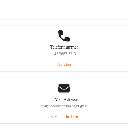
Eisenstädterstraße 18, 7091 Breitenbrunn am Neusiedler See, AUT
Auf Karte ansehen
Telefonnummer
+43 2683 5213
Anrufen
E-Mail Adresse
post@breitenbrunn.bgld.gv.at
E-Mail schreiben