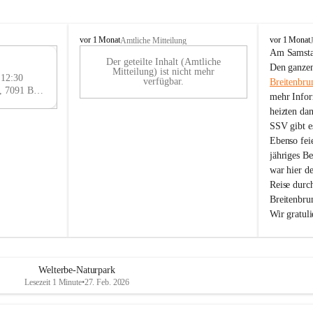
B
B
vor 1 Monat
vor 1 Monat
Amtliche Mitteilung
r
r
Am Samstag
Der geteilte Inhalt (Amtliche
e
e
29
Den ganzen
Mitteilung) ist nicht mehr
i
i
 12:30
AU
verfügbar.
Breitenbru
t
t
Eisenstädter Straße 18, 7091 Breitenbrunn am Neusiedler See, AUT
G
mehr Infor
e
e
heizten da
n
n
SSV gibt es
b
b
r
r
Ebenso feie
u
u
jähriges B
n
n
war hier d
n
n
Reise durc
a
a
Breitenbrun
m
m
Wir gratul
N
N
e
e
u
u
s
s
i
i
Welterbe-Naturpark
e
e
Lesezeit 1 Minute
•
27. Feb. 2026
d
d
l
l