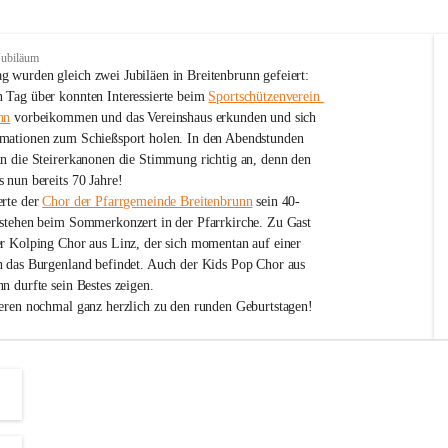
Jubiläum
 wurden gleich zwei Jubiläen in Breitenbrunn gefeiert: 
 Tag über konnten Interessierte beim 
Sportschützenverein 
nn
 vorbeikommen und das Vereinshaus erkunden und sich 
mationen zum Schießsport holen. In den Abendstunden 
nn die Steirerkanonen die Stimmung richtig an, denn den 
 nun bereits 70 Jahre!
rte der 
Chor der Pfarrgemeinde Breitenbrunn
 sein 40-
estehen beim Sommerkonzert in der Pfarrkirche. Zu Gast 
er Kolping Chor aus Linz, der sich momentan auf einer 
h das Burgenland befindet. Auch der Kids Pop Chor aus 
n durfte sein Bestes zeigen.
ieren nochmal ganz herzlich zu den runden Geburtstagen!