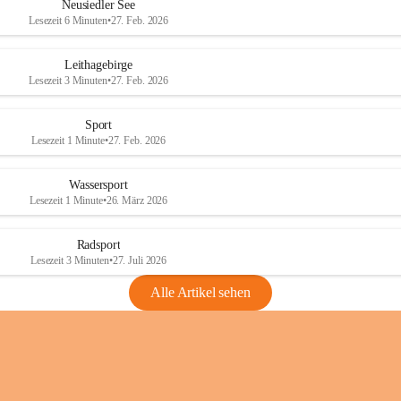
e
e
Neusiedler See
r
r
Lesezeit 6 Minuten
•
27. Feb. 2026
S
S
e
e
Leithagebirge
e
e
Lesezeit 3 Minuten
•
27. Feb. 2026
Sport
Lesezeit 1 Minute
•
27. Feb. 2026
Wassersport
Lesezeit 1 Minute
•
26. März 2026
Radsport
Lesezeit 3 Minuten
•
27. Juli 2026
Alle Artikel sehen