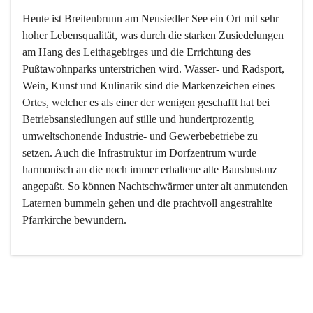
Heute ist Breitenbrunn am Neusiedler See ein Ort mit sehr 
hoher Lebensqualität, was durch die starken Zusiedelungen 
am Hang des Leithagebirges und die Errichtung des 
Pußtawohnparks unterstrichen wird. Wasser- und Radsport, 
Wein, Kunst und Kulinarik sind die Markenzeichen eines 
Ortes, welcher es als einer der wenigen geschafft hat bei 
Betriebsansiedlungen auf stille und hundertprozentig 
umweltschonende Industrie- und Gewerbebetriebe zu 
setzen. Auch die Infrastruktur im Dorfzentrum wurde 
harmonisch an die noch immer erhaltene alte Bausbustanz 
angepaßt. So können Nachtschwärmer unter alt anmutenden 
Laternen bummeln gehen und die prachtvoll angestrahlte 
Pfarrkirche bewundern.

Der Weinbau dominert heute nicht mehr, ist aber integrativer 
Bestandteil der Kultur des Ortes, da man hier schon lange 
von Massenweinbau auf Qualitätsweinbau umgestellt hat. 
So ist es auch nicht verwunderlich, dass eines der historisch 