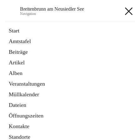
Breitenbrunn am Neusiedler See
Navigation
Breitenbrunn am Neusiedler See
Start
Amtstafel
Formulare
Beiträge
18 Schnellzugriffe
Artikel
Gemeindeservice
7 Schnellzugriffe
Alben
Veranstaltungen
+7
Müllkalender
Dateien
Öffnungszeiten
Kontakte
Hauptadresse
Standorte