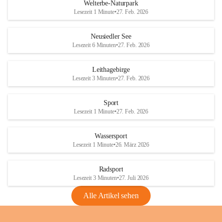
i
i
unzulässige Weingärten zu roden! Bitte 
Welterbe-Naturpark
e
e
helfen wir zusammen um unsere Winzer 
Lesezeit 1 Minute
•
27. Feb. 2026
d
d
vor den prognostizierten Ernteausfällen 
l
l
und den daraus folgenden wirtschaftlichen 
e
e
Neusiedler See
Schäden zu bewahren.
r
r
Lesezeit 6 Minuten
•
27. Feb. 2026
S
S
Verordnungen
e
e
Leithagebirge
04.08.2026
e
e
Lesezeit 3 Minuten
•
27. Feb. 2026
Maßnahmen zur Bekämpfung
der Goldgelben Vergilbung der
Sport
Rebe und der Amerikanischen
Lesezeit 1 Minute
•
27. Feb. 2026
Rebzikade
Anhang VBl. EU Nr. 18
Wassersport
_2026
Lesezeit 1 Minute
•
26. März 2026
1 Seite
•
1,4 MB
Radsport
VBl. EU Nr. 18_2026
Lesezeit 3 Minuten
•
27. Juli 2026
2 Seiten
•
2,1 MB
Alle Artikel sehen