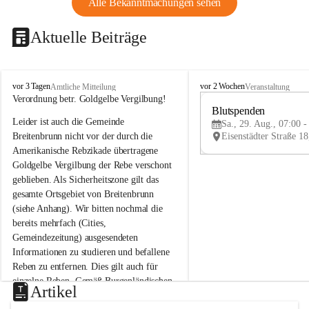
Alle Bekanntmachungen sehen
Aktuelle Beiträge
B
B
vor 3 Tagen
vor 2 Wochen
Amtliche Mitteilung
Veranstaltung
r
r
Verordnung betr. Goldgelbe Vergilbung!
e
e
Blutspenden
Leider ist auch die Gemeinde 
i
i
Sa., 29. Aug., 07:00 -
t
t
Breitenbrunn nicht vor der durch die 
e
e
Amerikanische Rebzikade übertragene 
n
n
Goldgelbe Vergilbung der Rebe verschont 
b
b
geblieben. Als Sicherheitszone gilt das 
r
r
gesamte Ortsgebiet von Breitenbrunn 
u
u
(siehe Anhang). Wir bitten nochmal die 
n
n
n
n
bereits mehrfach (Cities, 
a
a
Gemeindezeitung) ausgesendeten 
m
m
Informationen zu studieren und befallene 
N
N
Reben zu entfernen. Dies gilt auch für 
e
e
einzelne Reben. Gemäß Burgenländischen 
u
u
Artikel
Weinbaugesetz sind nicht gepflegte oder 
s
s