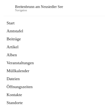
Breitenbrunn am Neusiedler See
Navigation
Start
Amtstafel
Formulare
Beiträge
18 Schnellzugriffe
Artikel
Gemeindeservice
7 Schnellzugriffe
Alben
Veranstaltungen
Müllkalender
Dateien
Öffnungszeiten
Kontakte
Standorte