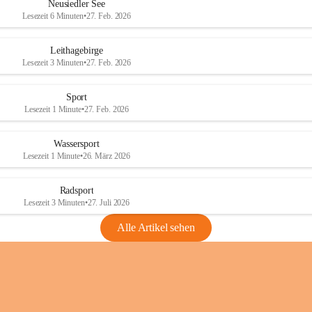
e
e
Neusiedler See
r
r
Lesezeit 6 Minuten
•
27. Feb. 2026
S
S
e
e
Leithagebirge
e
e
Lesezeit 3 Minuten
•
27. Feb. 2026
Sport
Lesezeit 1 Minute
•
27. Feb. 2026
Wassersport
Lesezeit 1 Minute
•
26. März 2026
Radsport
Lesezeit 3 Minuten
•
27. Juli 2026
Alle Artikel sehen