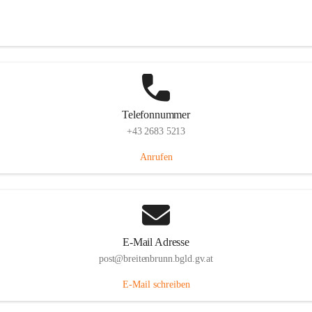
Eisenstädterstraße 18, 7091 Breitenbrunn am Neusiedler See, AUT
Auf Karte ansehen
Telefonnummer
+43 2683 5213
Anrufen
E-Mail Adresse
post@breitenbrunn.bgld.gv.at
E-Mail schreiben