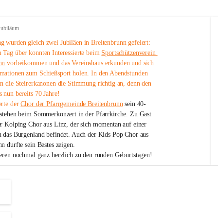
Jubiläum
 wurden gleich zwei Jubiläen in Breitenbrunn gefeiert: 
 Tag über konnten Interessierte beim 
Sportschützenverein 
nn
 vorbeikommen und das Vereinshaus erkunden und sich 
mationen zum Schießsport holen. In den Abendstunden 
nn die Steirerkanonen die Stimmung richtig an, denn den 
 nun bereits 70 Jahre!
rte der 
Chor der Pfarrgemeinde Breitenbrunn
 sein 40-
estehen beim Sommerkonzert in der Pfarrkirche. Zu Gast 
er Kolping Chor aus Linz, der sich momentan auf einer 
h das Burgenland befindet. Auch der Kids Pop Chor aus 
n durfte sein Bestes zeigen.
ieren nochmal ganz herzlich zu den runden Geburtstagen!