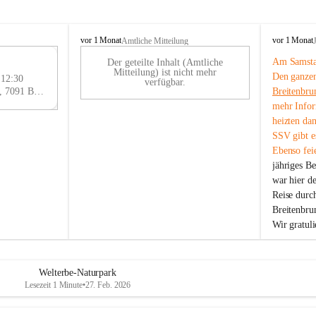
B
B
vor 1 Monat
vor 1 Monat
Amtliche Mitteilung
r
r
Am Samstag
Der geteilte Inhalt (Amtliche
e
e
29
Mitteilung) ist nicht mehr
Den ganzen
i
i
 12:30
AU
verfügbar.
t
t
Eisenstädter Straße 18, 7091 Breitenbrunn am Neusiedler See, AUT
Breitenbru
G
e
e
mehr Infor
n
n
heizten da
b
b
SSV gibt es
r
r
Ebenso feie
u
u
jähriges B
n
n
n
n
war hier d
a
a
Reise durc
m
m
Breitenbrun
N
N
Wir gratul
e
e
u
u
s
s
i
i
Welterbe-Naturpark
e
e
Lesezeit 1 Minute
•
27. Feb. 2026
d
d
l
l