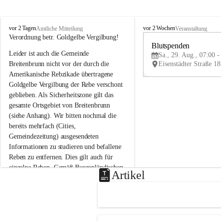
B
B
vor 2 Tagen
vor 2 Wochen
Amtliche Mitteilung
Veranstaltung
r
r
Verordnung betr. Goldgelbe Vergilbung!
e
e
Blutspenden
Leider ist auch die Gemeinde 
i
i
Sa., 29. Aug., 07:00 -
t
t
Breitenbrunn nicht vor der durch die 
e
e
Amerikanische Rebzikade übertragene 
n
n
Goldgelbe Vergilbung der Rebe verschont 
b
b
geblieben. Als Sicherheitszone gilt das 
r
r
gesamte Ortsgebiet von Breitenbrunn 
u
u
(siehe Anhang). Wir bitten nochmal die 
n
n
n
n
bereits mehrfach (Cities, 
a
a
Gemeindezeitung) ausgesendeten 
m
m
Informationen zu studieren und befallene 
N
N
Reben zu entfernen. Dies gilt auch für 
e
e
einzelne Reben. Gemäß Burgenländischen 
u
u
Artikel
Weinbaugesetz sind nicht gepflegte oder 
s
s
i
i
unzulässige Weingärten zu roden! Bitte 
e
e
helfen wir zusammen um unsere Winzer 
d
d
vor den prognostizierten Ernteausfällen 
l
l
und den daraus folgenden wirtschaftlichen 