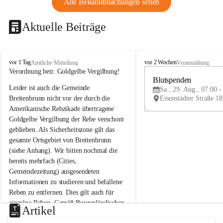
Alle Bekanntmachungen sehen
Aktuelle Beiträge
B
B
vor 1 Tag
vor 2 Wochen
Amtliche Mitteilung
Veranstaltung
r
r
Verordnung betr. Goldgelbe Vergilbung!
e
e
Blutspenden
Leider ist auch die Gemeinde 
i
i
Sa., 29. Aug., 07:00 -
t
t
Breitenbrunn nicht vor der durch die 
e
e
Amerikanische Rebzikade übertragene 
n
n
Goldgelbe Vergilbung der Rebe verschont 
b
b
geblieben. Als Sicherheitszone gilt das 
r
r
gesamte Ortsgebiet von Breitenbrunn 
u
u
(siehe Anhang). Wir bitten nochmal die 
n
n
n
n
bereits mehrfach (Cities, 
a
a
Gemeindezeitung) ausgesendeten 
m
m
Informationen zu studieren und befallene 
N
N
Reben zu entfernen. Dies gilt auch für 
e
e
einzelne Reben. Gemäß Burgenländischen 
u
u
Artikel
Weinbaugesetz sind nicht gepflegte oder 
s
s