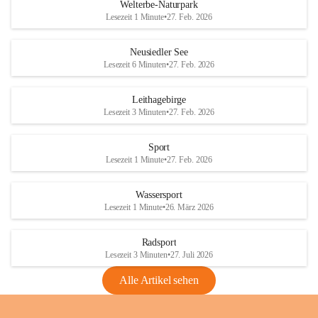
i
i
unzulässige Weingärten zu roden! Bitte 
Welterbe-Naturpark
e
e
helfen wir zusammen um unsere Winzer 
Lesezeit 1 Minute
•
27. Feb. 2026
d
d
vor den prognostizierten Ernteausfällen 
l
l
und den daraus folgenden wirtschaftlichen 
e
e
Neusiedler See
Schäden zu bewahren.
r
r
Lesezeit 6 Minuten
•
27. Feb. 2026
S
S
Verordnungen
e
e
Leithagebirge
04.08.2026
e
e
Lesezeit 3 Minuten
•
27. Feb. 2026
Maßnahmen zur Bekämpfung
der Goldgelben Vergilbung der
Sport
Rebe und der Amerikanischen
Lesezeit 1 Minute
•
27. Feb. 2026
Rebzikade
Anhang VBl. EU Nr. 18
Wassersport
_2026
Lesezeit 1 Minute
•
26. März 2026
1 Seite
•
1,4 MB
Radsport
VBl. EU Nr. 18_2026
Lesezeit 3 Minuten
•
27. Juli 2026
2 Seiten
•
2,1 MB
Alle Artikel sehen