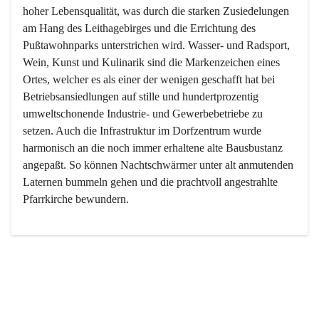
hoher Lebensqualität, was durch die starken Zusiedelungen 
am Hang des Leithagebirges und die Errichtung des 
Pußtawohnparks unterstrichen wird. Wasser- und Radsport, 
Wein, Kunst und Kulinarik sind die Markenzeichen eines 
Ortes, welcher es als einer der wenigen geschafft hat bei 
Betriebsansiedlungen auf stille und hundertprozentig 
umweltschonende Industrie- und Gewerbebetriebe zu 
setzen. Auch die Infrastruktur im Dorfzentrum wurde 
harmonisch an die noch immer erhaltene alte Bausbustanz 
angepaßt. So können Nachtschwärmer unter alt anmutenden 
Laternen bummeln gehen und die prachtvoll angestrahlte 
Pfarrkirche bewundern.

Der Weinbau dominert heute nicht mehr, ist aber integrativer 
Bestandteil der Kultur des Ortes, da man hier schon lange 
von Massenweinbau auf Qualitätsweinbau umgestellt hat. 
So ist es auch nicht verwunderlich, dass eines der historisch 
wertvollsten Gebäude die Ortsvinothek beherbergt und dass 
der Kellering ein beliebtes Ziel darstellt.
