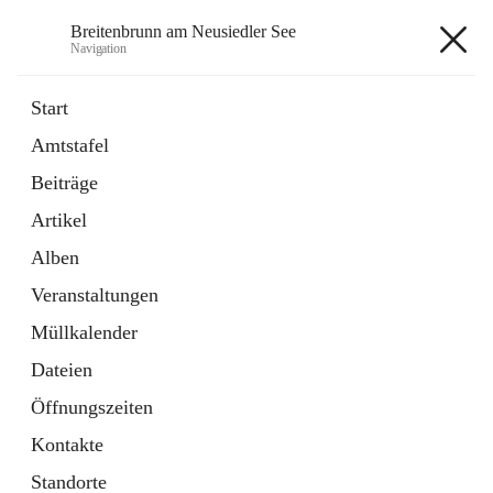
Breitenbrunn am Neusiedler See
Navigation
Breitenbrunn am Neusiedler See
Start
Amtstafel
Formulare
Beiträge
18 Schnellzugriffe
Artikel
Gemeindeservice
7 Schnellzugriffe
Alben
Veranstaltungen
+7
Müllkalender
Dateien
Öffnungszeiten
Kontakte
Hauptadresse
Standorte