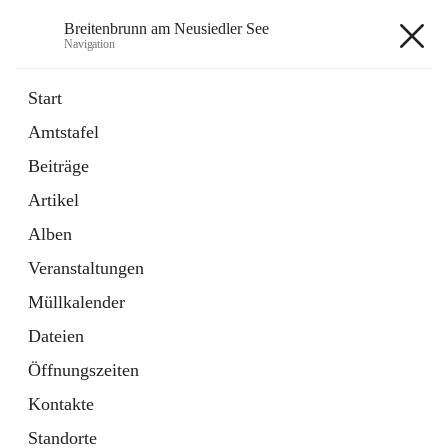
Breitenbrunn am Neusiedler See
Navigation
Breitenbrunn am Neusiedler See
Start
Amtstafel
Formulare
Beiträge
18 Schnellzugriffe
Artikel
Gemeindeservice
7 Schnellzugriffe
Alben
Veranstaltungen
+7
Müllkalender
Dateien
Öffnungszeiten
Kontakte
Hauptadresse
Standorte