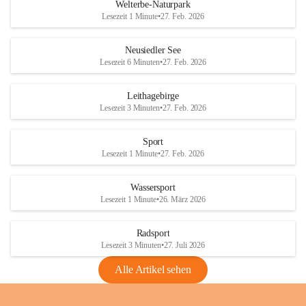
i
i
unzulässige Weingärten zu roden! Bitte 
Welterbe-Naturpark
e
e
helfen wir zusammen um unsere Winzer 
Lesezeit 1 Minute
•
27. Feb. 2026
d
d
vor den prognostizierten Ernteausfällen 
l
l
und den daraus folgenden wirtschaftlichen 
e
e
Neusiedler See
Schäden zu bewahren.
r
r
Lesezeit 6 Minuten
•
27. Feb. 2026
S
S
Verordnungen
e
e
Leithagebirge
04.08.2026
e
e
Lesezeit 3 Minuten
•
27. Feb. 2026
Maßnahmen zur Bekämpfung
der Goldgelben Vergilbung der
Sport
Rebe und der Amerikanischen
Lesezeit 1 Minute
•
27. Feb. 2026
Rebzikade
Anhang VBl. EU Nr. 18
Wassersport
_2026
Lesezeit 1 Minute
•
26. März 2026
1 Seite
•
1,4 MB
Radsport
VBl. EU Nr. 18_2026
Lesezeit 3 Minuten
•
27. Juli 2026
2 Seiten
•
2,1 MB
Alle Artikel sehen