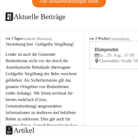
Alle Bekanntmachungen sehen
Aktuelle Beiträge
B
B
vor 3 Tagen
vor 2 Wochen
Amtliche Mitteilung
Veranstaltung
r
r
Verordnung betr. Goldgelbe Vergilbung!
e
e
Blutspenden
Leider ist auch die Gemeinde 
i
i
Sa., 29. Aug., 07:00 -
t
t
Breitenbrunn nicht vor der durch die 
e
e
Amerikanische Rebzikade übertragene 
n
n
Goldgelbe Vergilbung der Rebe verschont 
b
b
geblieben. Als Sicherheitszone gilt das 
r
r
gesamte Ortsgebiet von Breitenbrunn 
u
u
(siehe Anhang). Wir bitten nochmal die 
n
n
n
n
bereits mehrfach (Cities, 
a
a
Gemeindezeitung) ausgesendeten 
m
m
Informationen zu studieren und befallene 
N
N
Reben zu entfernen. Dies gilt auch für 
e
e
einzelne Reben. Gemäß Burgenländischen 
u
u
Artikel
Weinbaugesetz sind nicht gepflegte oder 
s
s