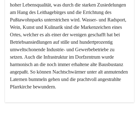
hoher Lebensqualität, was durch die starken Zusiedelungen 
am Hang des Leithagebirges und die Errichtung des 
Pußtawohnparks unterstrichen wird. Wasser- und Radsport, 
Wein, Kunst und Kulinarik sind die Markenzeichen eines 
Ortes, welcher es als einer der wenigen geschafft hat bei 
Betriebsansiedlungen auf stille und hundertprozentig 
umweltschonende Industrie- und Gewerbebetriebe zu 
setzen. Auch die Infrastruktur im Dorfzentrum wurde 
harmonisch an die noch immer erhaltene alte Bausbustanz 
angepaßt. So können Nachtschwärmer unter alt anmutenden 
Laternen bummeln gehen und die prachtvoll angestrahlte 
Pfarrkirche bewundern.

Der Weinbau dominert heute nicht mehr, ist aber integrativer 
Bestandteil der Kultur des Ortes, da man hier schon lange 
von Massenweinbau auf Qualitätsweinbau umgestellt hat. 
So ist es auch nicht verwunderlich, dass eines der historisch 
wertvollsten Gebäude die Ortsvinothek beherbergt und dass 
der Kellering ein beliebtes Ziel darstellt.
