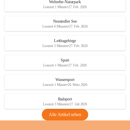
i
i
unzulässige Weingärten zu roden! Bitte 
Welterbe-Naturpark
e
e
helfen wir zusammen um unsere Winzer 
Lesezeit 1 Minute
•
27. Feb. 2026
d
d
vor den prognostizierten Ernteausfällen 
l
l
und den daraus folgenden wirtschaftlichen 
e
e
Neusiedler See
Schäden zu bewahren.
r
r
Lesezeit 6 Minuten
•
27. Feb. 2026
S
S
Verordnungen
e
e
Leithagebirge
04.08.2026
e
e
Lesezeit 3 Minuten
•
27. Feb. 2026
Maßnahmen zur Bekämpfung
der Goldgelben Vergilbung der
Sport
Rebe und der Amerikanischen
Lesezeit 1 Minute
•
27. Feb. 2026
Rebzikade
Anhang VBl. EU Nr. 18
Wassersport
_2026
Lesezeit 1 Minute
•
26. März 2026
1 Seite
•
1,4 MB
Radsport
VBl. EU Nr. 18_2026
Lesezeit 3 Minuten
•
27. Juli 2026
2 Seiten
•
2,1 MB
Alle Artikel sehen