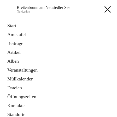
Breitenbrunn am Neusiedler See
Navigation
Breitenbrunn am Neusiedler See
Start
Amtstafel
Formulare
Beiträge
18 Schnellzugriffe
Artikel
Gemeindeservice
7 Schnellzugriffe
Alben
Veranstaltungen
+7
Müllkalender
Dateien
Öffnungszeiten
Kontakte
Hauptadresse
Standorte