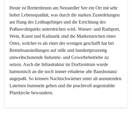
Heute ist Breitenbrunn am Neusiedler See ein Ort mit sehr 
hoher Lebensqualität, was durch die starken Zusiedelungen 
am Hang des Leithagebirges und die Errichtung des 
Pußtawohnparks unterstrichen wird. Wasser- und Radsport, 
Wein, Kunst und Kulinarik sind die Markenzeichen eines 
Ortes, welcher es als einer der wenigen geschafft hat bei 
Betriebsansiedlungen auf stille und hundertprozentig 
umweltschonende Industrie- und Gewerbebetriebe zu 
setzen. Auch die Infrastruktur im Dorfzentrum wurde 
harmonisch an die noch immer erhaltene alte Bausbustanz 
angepaßt. So können Nachtschwärmer unter alt anmutenden 
Laternen bummeln gehen und die prachtvoll angestrahlte 
Pfarrkirche bewundern.

Der Weinbau dominert heute nicht mehr, ist aber integrativer 
Bestandteil der Kultur des Ortes, da man hier schon lange 
von Massenweinbau auf Qualitätsweinbau umgestellt hat. 
So ist es auch nicht verwunderlich, dass eines der historisch 