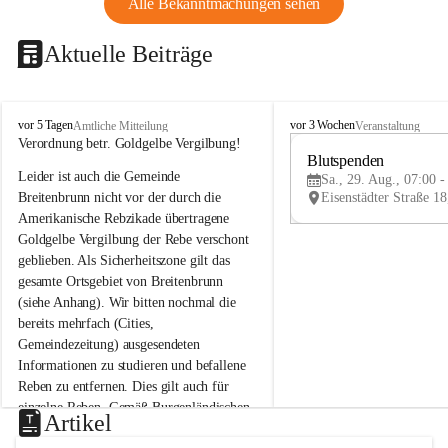
Alle Bekanntmachungen sehen
Aktuelle Beiträge
B
B
vor 5 Tagen
vor 3 Wochen
Amtliche Mitteilung
Veranstaltung
r
r
Verordnung betr. Goldgelbe Vergilbung!
e
e
Blutspenden
Leider ist auch die Gemeinde 
i
i
Sa., 29. Aug., 07:00 -
t
t
Breitenbrunn nicht vor der durch die 
e
e
Amerikanische Rebzikade übertragene 
n
n
Goldgelbe Vergilbung der Rebe verschont 
b
b
geblieben. Als Sicherheitszone gilt das 
r
r
gesamte Ortsgebiet von Breitenbrunn 
u
u
(siehe Anhang). Wir bitten nochmal die 
n
n
n
n
bereits mehrfach (Cities, 
a
a
Gemeindezeitung) ausgesendeten 
m
m
Informationen zu studieren und befallene 
N
N
Reben zu entfernen. Dies gilt auch für 
e
e
einzelne Reben. Gemäß Burgenländischen 
u
u
Artikel
Weinbaugesetz sind nicht gepflegte oder 
s
s