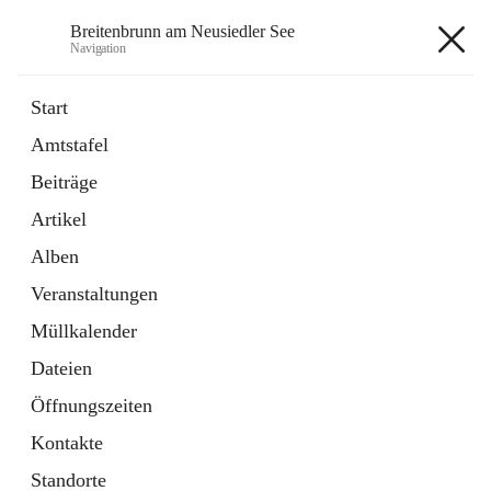
Breitenbrunn am Neusiedler See
Navigation
Breitenbrunn am Neusiedler See
Start
Amtstafel
Formulare
Beiträge
18 Schnellzugriffe
Artikel
Gemeindeservice
7 Schnellzugriffe
Alben
Veranstaltungen
+7
Müllkalender
Dateien
Öffnungszeiten
Kontakte
Hauptadresse
Standorte