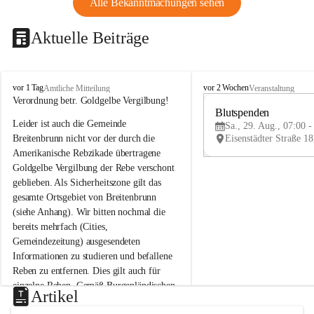
Alle Bekanntmachungen sehen
Aktuelle Beiträge
B
B
vor 1 Tag
vor 2 Wochen
Amtliche Mitteilung
Veranstaltung
r
r
Verordnung betr. Goldgelbe Vergilbung!
e
e
Blutspenden
Leider ist auch die Gemeinde 
i
i
Sa., 29. Aug., 07:00 -
t
t
Breitenbrunn nicht vor der durch die 
e
e
Amerikanische Rebzikade übertragene 
n
n
Goldgelbe Vergilbung der Rebe verschont 
b
b
geblieben. Als Sicherheitszone gilt das 
r
r
gesamte Ortsgebiet von Breitenbrunn 
u
u
(siehe Anhang). Wir bitten nochmal die 
n
n
n
n
bereits mehrfach (Cities, 
a
a
Gemeindezeitung) ausgesendeten 
m
m
Informationen zu studieren und befallene 
N
N
Reben zu entfernen. Dies gilt auch für 
e
e
einzelne Reben. Gemäß Burgenländischen 
u
u
Artikel
Weinbaugesetz sind nicht gepflegte oder 
s
s