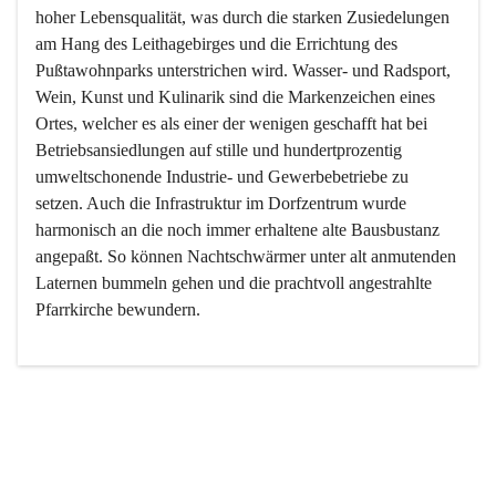
hoher Lebensqualität, was durch die starken Zusiedelungen 
am Hang des Leithagebirges und die Errichtung des 
Pußtawohnparks unterstrichen wird. Wasser- und Radsport, 
Wein, Kunst und Kulinarik sind die Markenzeichen eines 
Ortes, welcher es als einer der wenigen geschafft hat bei 
Betriebsansiedlungen auf stille und hundertprozentig 
umweltschonende Industrie- und Gewerbebetriebe zu 
setzen. Auch die Infrastruktur im Dorfzentrum wurde 
harmonisch an die noch immer erhaltene alte Bausbustanz 
angepaßt. So können Nachtschwärmer unter alt anmutenden 
Laternen bummeln gehen und die prachtvoll angestrahlte 
Pfarrkirche bewundern.

Der Weinbau dominert heute nicht mehr, ist aber integrativer 
Bestandteil der Kultur des Ortes, da man hier schon lange 
von Massenweinbau auf Qualitätsweinbau umgestellt hat. 
So ist es auch nicht verwunderlich, dass eines der historisch 
wertvollsten Gebäude die Ortsvinothek beherbergt und dass 
der Kellering ein beliebtes Ziel darstellt.
