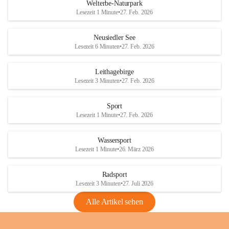
i
i
unzulässige Weingärten zu roden! Bitte 
Welterbe-Naturpark
e
e
helfen wir zusammen um unsere Winzer 
Lesezeit 1 Minute
•
27. Feb. 2026
d
d
vor den prognostizierten Ernteausfällen 
l
l
und den daraus folgenden wirtschaftlichen 
e
e
Neusiedler See
Schäden zu bewahren.
r
r
Lesezeit 6 Minuten
•
27. Feb. 2026
S
S
Verordnungen
e
e
Leithagebirge
04.08.2026
e
e
Lesezeit 3 Minuten
•
27. Feb. 2026
Maßnahmen zur Bekämpfung
der Goldgelben Vergilbung der
Sport
Rebe und der Amerikanischen
Lesezeit 1 Minute
•
27. Feb. 2026
Rebzikade
Anhang VBl. EU Nr. 18
Wassersport
_2026
Lesezeit 1 Minute
•
26. März 2026
1 Seite
•
1,4 MB
Radsport
VBl. EU Nr. 18_2026
Lesezeit 3 Minuten
•
27. Juli 2026
2 Seiten
•
2,1 MB
Alle Artikel sehen