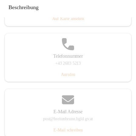
Eisenstädterstraße 18, 7091 Breitenbrunn am Neusiedler
Beschreibung
See, AUT
Auf Karte ansehen
Telefonnummer
+43 2683 5213
Anrufen
E-Mail Adresse
post@breitenbrunn.bgld.gv.at
E-Mail schreiben