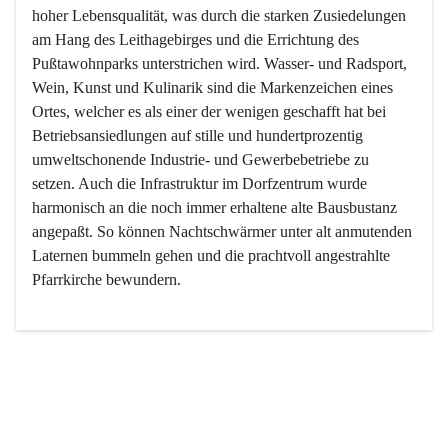
hoher Lebensqualität, was durch die starken Zusiedelungen 
am Hang des Leithagebirges und die Errichtung des 
Pußtawohnparks unterstrichen wird. Wasser- und Radsport, 
Wein, Kunst und Kulinarik sind die Markenzeichen eines 
Ortes, welcher es als einer der wenigen geschafft hat bei 
Betriebsansiedlungen auf stille und hundertprozentig 
umweltschonende Industrie- und Gewerbebetriebe zu 
setzen. Auch die Infrastruktur im Dorfzentrum wurde 
harmonisch an die noch immer erhaltene alte Bausbustanz 
angepaßt. So können Nachtschwärmer unter alt anmutenden 
Laternen bummeln gehen und die prachtvoll angestrahlte 
Pfarrkirche bewundern.

Der Weinbau dominert heute nicht mehr, ist aber integrativer 
Bestandteil der Kultur des Ortes, da man hier schon lange 
von Massenweinbau auf Qualitätsweinbau umgestellt hat. 
So ist es auch nicht verwunderlich, dass eines der historisch 
wertvollsten Gebäude die Ortsvinothek beherbergt und dass 
der Kellering ein beliebtes Ziel darstellt.
