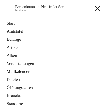
Breitenbrunn am Neusiedler See
Navigation
Breitenbrunn am Neusiedler See
Start
Amtstafel
Formulare
Beiträge
18 Schnellzugriffe
Artikel
Gemeindeservice
7 Schnellzugriffe
Alben
Veranstaltungen
+7
Müllkalender
Dateien
Öffnungszeiten
Kontakte
Hauptadresse
Standorte