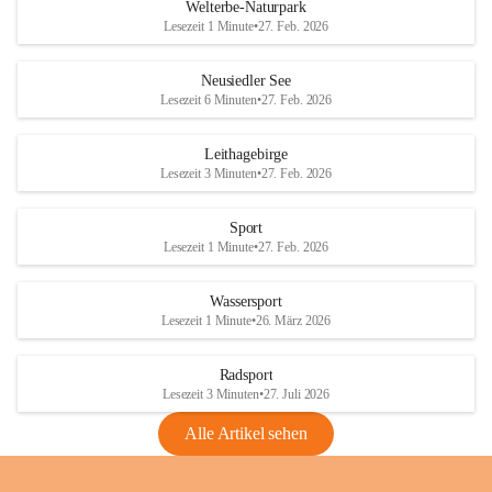
i
i
unzulässige Weingärten zu roden! Bitte 
Welterbe-Naturpark
e
e
helfen wir zusammen um unsere Winzer 
Lesezeit 1 Minute
•
27. Feb. 2026
d
d
vor den prognostizierten Ernteausfällen 
l
l
und den daraus folgenden wirtschaftlichen 
e
e
Neusiedler See
Schäden zu bewahren.
r
r
Lesezeit 6 Minuten
•
27. Feb. 2026
S
S
Verordnungen
e
e
Leithagebirge
04.08.2026
e
e
Lesezeit 3 Minuten
•
27. Feb. 2026
Maßnahmen zur Bekämpfung
der Goldgelben Vergilbung der
Sport
Rebe und der Amerikanischen
Lesezeit 1 Minute
•
27. Feb. 2026
Rebzikade
Anhang VBl. EU Nr. 18
Wassersport
_2026
Lesezeit 1 Minute
•
26. März 2026
1 Seite
•
1,4 MB
Radsport
VBl. EU Nr. 18_2026
Lesezeit 3 Minuten
•
27. Juli 2026
2 Seiten
•
2,1 MB
Alle Artikel sehen