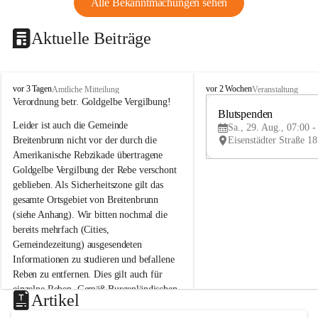
Alle Bekanntmachungen sehen
Aktuelle Beiträge
B
B
vor 3 Tagen
vor 2 Wochen
Amtliche Mitteilung
Veranstaltung
r
r
Verordnung betr. Goldgelbe Vergilbung!
e
e
Blutspenden
Leider ist auch die Gemeinde 
i
i
Sa., 29. Aug., 07:00 -
t
t
Breitenbrunn nicht vor der durch die 
e
e
Amerikanische Rebzikade übertragene 
n
n
Goldgelbe Vergilbung der Rebe verschont 
b
b
geblieben. Als Sicherheitszone gilt das 
r
r
gesamte Ortsgebiet von Breitenbrunn 
u
u
(siehe Anhang). Wir bitten nochmal die 
n
n
n
n
bereits mehrfach (Cities, 
a
a
Gemeindezeitung) ausgesendeten 
m
m
Informationen zu studieren und befallene 
N
N
Reben zu entfernen. Dies gilt auch für 
e
e
einzelne Reben. Gemäß Burgenländischen 
u
u
Artikel
Weinbaugesetz sind nicht gepflegte oder 
s
s