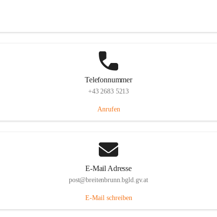
Eisenstädterstraße 18, 7091 Breitenbrunn am Neusiedler See, AUT
Auf Karte ansehen
Telefonnummer
+43 2683 5213
Anrufen
E-Mail Adresse
post@breitenbrunn.bgld.gv.at
E-Mail schreiben