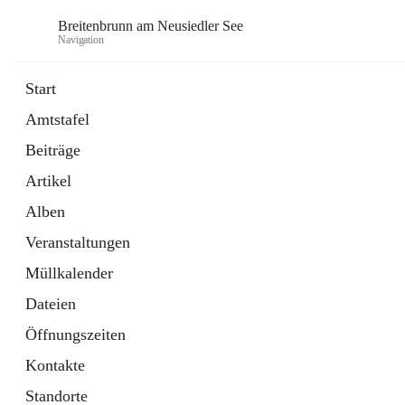
Breitenbrunn am Neusiedler See
Navigation
Start
Amtstafel
Formulare
Beiträge
18 Schnellzugriffe
Artikel
Gemeindeservice
7 Schnellzugriffe
Alben
Veranstaltungen
Müllkalender
Dateien
Öffnungszeiten
Kontakte
Standorte