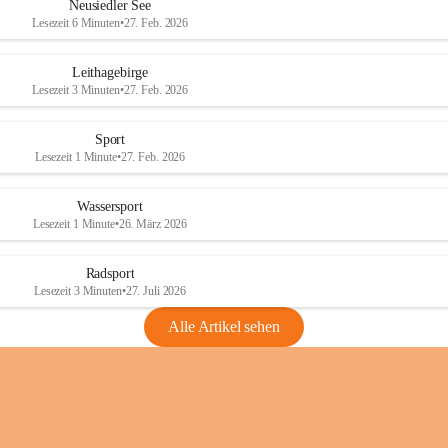
e
e
Neusiedler See
r
r
Lesezeit 6 Minuten
•
27. Feb. 2026
S
S
e
e
Leithagebirge
e
e
Lesezeit 3 Minuten
•
27. Feb. 2026
Sport
Lesezeit 1 Minute
•
27. Feb. 2026
Wassersport
Lesezeit 1 Minute
•
26. März 2026
Radsport
Lesezeit 3 Minuten
•
27. Juli 2026
Alle Artikel sehen