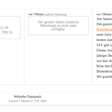
B
B
vor 1 Monat
vor 1 Monat
Amtliche Mitteilung
r
r
Am Samstag
Der geteilte Inhalt (Amtliche
e
e
29
Den ganzen
Mitteilung) ist nicht mehr
i
i
 12:30
AU
verfügbar.
Breitenbru
t
t
Eisenstädter Straße 18, 7091 Breitenbrunn am Neusiedler See, AUT
G
mehr Infor
e
e
heizten da
n
n
SSV gibt es
b
b
r
r
Ebenso feie
u
u
jähriges B
n
n
war hier d
n
n
Reise durc
a
a
Breitenbrun
m
m
Wir gratul
N
N
e
e
u
u
s
s
i
i
Welterbe-Naturpark
e
e
Lesezeit 1 Minute
•
27. Feb. 2026
d
d
l
l