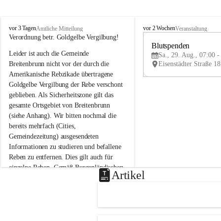
B
B
vor 3 Tagen
vor 2 Wochen
Amtliche Mitteilung
Veranstaltung
r
r
Verordnung betr. Goldgelbe Vergilbung!
e
e
Blutspenden
Leider ist auch die Gemeinde 
i
i
Sa., 29. Aug., 07:00 -
t
t
Breitenbrunn nicht vor der durch die 
e
e
Amerikanische Rebzikade übertragene 
n
n
Goldgelbe Vergilbung der Rebe verschont 
b
b
geblieben. Als Sicherheitszone gilt das 
r
r
gesamte Ortsgebiet von Breitenbrunn 
u
u
(siehe Anhang). Wir bitten nochmal die 
n
n
n
n
bereits mehrfach (Cities, 
a
a
Gemeindezeitung) ausgesendeten 
m
m
Informationen zu studieren und befallene 
N
N
Reben zu entfernen. Dies gilt auch für 
e
e
einzelne Reben. Gemäß Burgenländischen 
u
u
Artikel
Weinbaugesetz sind nicht gepflegte oder 
s
s
i
i
unzulässige Weingärten zu roden! Bitte 
e
e
helfen wir zusammen um unsere Winzer 
d
d
vor den prognostizierten Ernteausfällen 
l
l
und den daraus folgenden wirtschaftlichen 