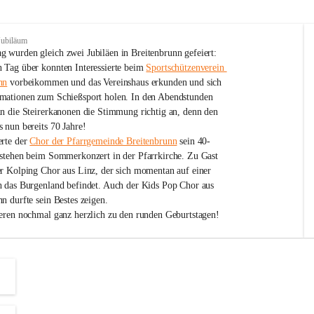
Jubiläum
 wurden gleich zwei Jubiläen in Breitenbrunn gefeiert: 
 Tag über konnten Interessierte beim 
Sportschützenverein 
nn
 vorbeikommen und das Vereinshaus erkunden und sich 
mationen zum Schießsport holen. In den Abendstunden 
nn die Steirerkanonen die Stimmung richtig an, denn den 
 nun bereits 70 Jahre!
rte der 
Chor der Pfarrgemeinde Breitenbrunn
 sein 40-
estehen beim Sommerkonzert in der Pfarrkirche. Zu Gast 
er Kolping Chor aus Linz, der sich momentan auf einer 
h das Burgenland befindet. Auch der Kids Pop Chor aus 
n durfte sein Bestes zeigen.
ieren nochmal ganz herzlich zu den runden Geburtstagen!