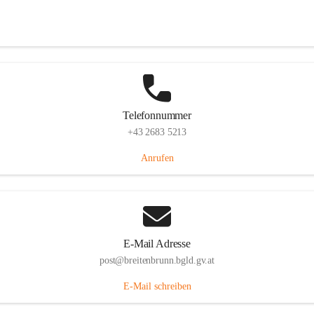
Eisenstädterstraße 18, 7091 Breitenbrunn am Neusiedler See, AUT
Auf Karte ansehen
Telefonnummer
+43 2683 5213
Anrufen
E-Mail Adresse
post@breitenbrunn.bgld.gv.at
E-Mail schreiben