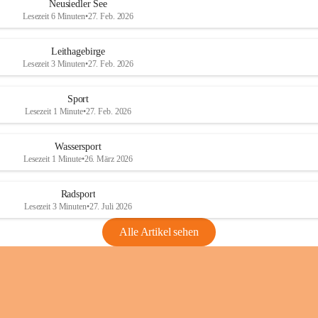
e
e
Neusiedler See
r
r
Lesezeit 6 Minuten
•
27. Feb. 2026
S
S
e
e
Leithagebirge
e
e
Lesezeit 3 Minuten
•
27. Feb. 2026
Sport
Lesezeit 1 Minute
•
27. Feb. 2026
Wassersport
Lesezeit 1 Minute
•
26. März 2026
Radsport
Lesezeit 3 Minuten
•
27. Juli 2026
Alle Artikel sehen