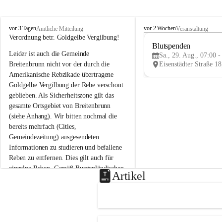
B
B
vor 3 Tagen
vor 2 Wochen
Amtliche Mitteilung
Veranstaltung
r
r
Verordnung betr. Goldgelbe Vergilbung!
e
e
Blutspenden
Leider ist auch die Gemeinde 
i
i
Sa., 29. Aug., 07:00 -
t
t
Breitenbrunn nicht vor der durch die 
e
e
Amerikanische Rebzikade übertragene 
n
n
Goldgelbe Vergilbung der Rebe verschont 
b
b
geblieben. Als Sicherheitszone gilt das 
r
r
gesamte Ortsgebiet von Breitenbrunn 
u
u
(siehe Anhang). Wir bitten nochmal die 
n
n
n
n
bereits mehrfach (Cities, 
a
a
Gemeindezeitung) ausgesendeten 
m
m
Informationen zu studieren und befallene 
N
N
Reben zu entfernen. Dies gilt auch für 
e
e
einzelne Reben. Gemäß Burgenländischen 
u
u
Artikel
Weinbaugesetz sind nicht gepflegte oder 
s
s
i
i
unzulässige Weingärten zu roden! Bitte 
e
e
helfen wir zusammen um unsere Winzer 
d
d
vor den prognostizierten Ernteausfällen 
l
l
und den daraus folgenden wirtschaftlichen 