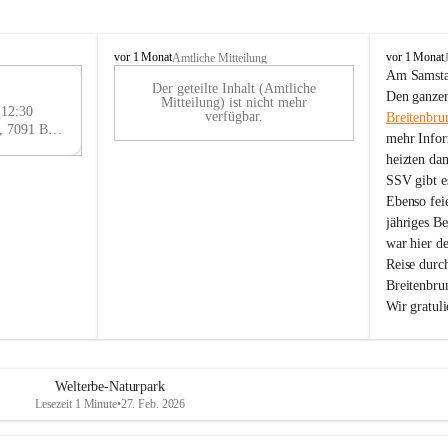
B
B
vor 1 Monat
vor 1 Monat
Amtliche Mitteilung
r
r
Am Samstag
Der geteilte Inhalt (Amtliche
e
e
29
Den ganzen
Mitteilung) ist nicht mehr
i
i
 12:30
AU
verfügbar.
Breitenbru
t
t
Eisenstädter Straße 18, 7091 Breitenbrunn am Neusiedler See, AUT
G
mehr Infor
e
e
heizten da
n
n
SSV gibt es
b
b
r
r
Ebenso feie
u
u
jähriges B
n
n
war hier d
n
n
Reise durc
a
a
Breitenbrun
m
m
Wir gratul
N
N
e
e
u
u
s
s
i
i
Welterbe-Naturpark
e
e
Lesezeit 1 Minute
•
27. Feb. 2026
d
d
l
l