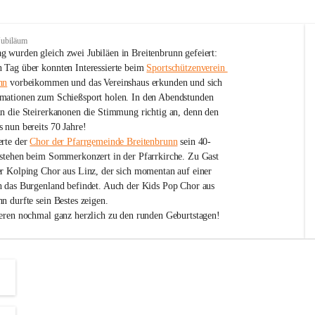
Jubiläum
 wurden gleich zwei Jubiläen in Breitenbrunn gefeiert: 
 Tag über konnten Interessierte beim 
Sportschützenverein 
nn
 vorbeikommen und das Vereinshaus erkunden und sich 
mationen zum Schießsport holen. In den Abendstunden 
nn die Steirerkanonen die Stimmung richtig an, denn den 
 nun bereits 70 Jahre!
rte der 
Chor der Pfarrgemeinde Breitenbrunn
 sein 40-
estehen beim Sommerkonzert in der Pfarrkirche. Zu Gast 
er Kolping Chor aus Linz, der sich momentan auf einer 
h das Burgenland befindet. Auch der Kids Pop Chor aus 
n durfte sein Bestes zeigen.
ieren nochmal ganz herzlich zu den runden Geburtstagen!