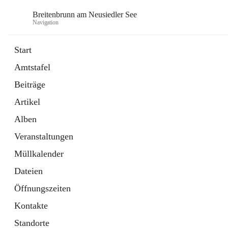
Breitenbrunn am Neusiedler See
Navigation
Start
Amtstafel
Formulare
Beiträge
18 Schnellzugriffe
Artikel
Gemeindeservice
7 Schnellzugriffe
Alben
Veranstaltungen
Müllkalender
Dateien
Öffnungszeiten
Kontakte
Standorte