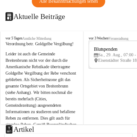
Alle Bekanntmachungen sehen
Aktuelle Beiträge
B
B
vor 5 Tagen
vor 3 Wochen
Amtliche Mitteilung
Veranstaltung
r
r
Verordnung betr. Goldgelbe Vergilbung!
e
e
Blutspenden
Leider ist auch die Gemeinde 
i
i
Sa., 29. Aug., 07:00 -
t
t
Breitenbrunn nicht vor der durch die 
e
e
Amerikanische Rebzikade übertragene 
n
n
Goldgelbe Vergilbung der Rebe verschont 
b
b
geblieben. Als Sicherheitszone gilt das 
r
r
gesamte Ortsgebiet von Breitenbrunn 
u
u
(siehe Anhang). Wir bitten nochmal die 
n
n
n
n
bereits mehrfach (Cities, 
a
a
Gemeindezeitung) ausgesendeten 
m
m
Informationen zu studieren und befallene 
N
N
Reben zu entfernen. Dies gilt auch für 
e
e
einzelne Reben. Gemäß Burgenländischen 
u
u
Artikel
Weinbaugesetz sind nicht gepflegte oder 
s
s