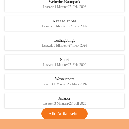
i
i
unzulässige Weingärten zu roden! Bitte 
Welterbe-Naturpark
e
e
helfen wir zusammen um unsere Winzer 
Lesezeit 1 Minute
•
27. Feb. 2026
d
d
vor den prognostizierten Ernteausfällen 
l
l
und den daraus folgenden wirtschaftlichen 
e
e
Neusiedler See
Schäden zu bewahren.
r
r
Lesezeit 6 Minuten
•
27. Feb. 2026
S
S
Verordnungen
e
e
Leithagebirge
04.08.2026
e
e
Lesezeit 3 Minuten
•
27. Feb. 2026
Maßnahmen zur Bekämpfung
der Goldgelben Vergilbung der
Sport
Rebe und der Amerikanischen
Lesezeit 1 Minute
•
27. Feb. 2026
Rebzikade
Anhang VBl. EU Nr. 18
Wassersport
_2026
Lesezeit 1 Minute
•
26. März 2026
1 Seite
•
1,4 MB
Radsport
VBl. EU Nr. 18_2026
Lesezeit 3 Minuten
•
27. Juli 2026
2 Seiten
•
2,1 MB
Alle Artikel sehen