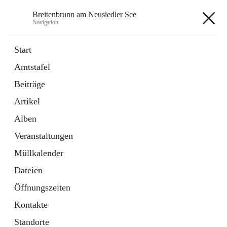
Breitenbrunn am Neusiedler See
Navigation
Breitenbrunn am Neusiedler See
Start
Amtstafel
Formulare
Beiträge
18 Schnellzugriffe
Artikel
Gemeindeservice
7 Schnellzugriffe
Alben
Veranstaltungen
+7
Müllkalender
Dateien
Öffnungszeiten
Kontakte
Hauptadresse
Standorte