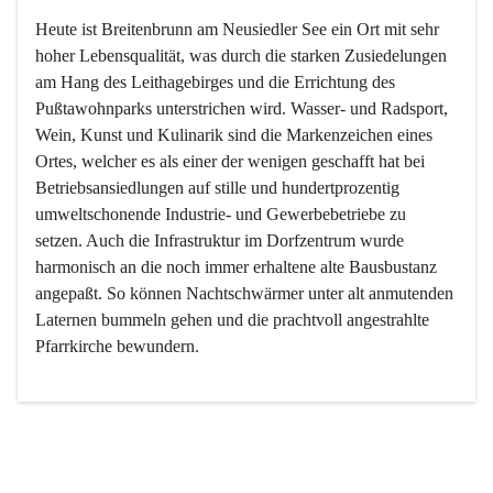
Heute ist Breitenbrunn am Neusiedler See ein Ort mit sehr 
hoher Lebensqualität, was durch die starken Zusiedelungen 
am Hang des Leithagebirges und die Errichtung des 
Pußtawohnparks unterstrichen wird. Wasser- und Radsport, 
Wein, Kunst und Kulinarik sind die Markenzeichen eines 
Ortes, welcher es als einer der wenigen geschafft hat bei 
Betriebsansiedlungen auf stille und hundertprozentig 
umweltschonende Industrie- und Gewerbebetriebe zu 
setzen. Auch die Infrastruktur im Dorfzentrum wurde 
harmonisch an die noch immer erhaltene alte Bausbustanz 
angepaßt. So können Nachtschwärmer unter alt anmutenden 
Laternen bummeln gehen und die prachtvoll angestrahlte 
Pfarrkirche bewundern.

Der Weinbau dominert heute nicht mehr, ist aber integrativer 
Bestandteil der Kultur des Ortes, da man hier schon lange 
von Massenweinbau auf Qualitätsweinbau umgestellt hat. 
So ist es auch nicht verwunderlich, dass eines der historisch 