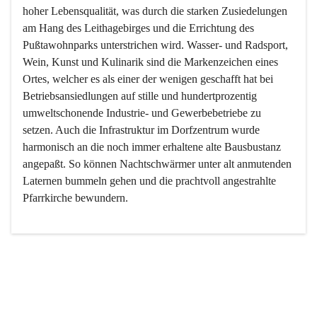
hoher Lebensqualität, was durch die starken Zusiedelungen 
am Hang des Leithagebirges und die Errichtung des 
Pußtawohnparks unterstrichen wird. Wasser- und Radsport, 
Wein, Kunst und Kulinarik sind die Markenzeichen eines 
Ortes, welcher es als einer der wenigen geschafft hat bei 
Betriebsansiedlungen auf stille und hundertprozentig 
umweltschonende Industrie- und Gewerbebetriebe zu 
setzen. Auch die Infrastruktur im Dorfzentrum wurde 
harmonisch an die noch immer erhaltene alte Bausbustanz 
angepaßt. So können Nachtschwärmer unter alt anmutenden 
Laternen bummeln gehen und die prachtvoll angestrahlte 
Pfarrkirche bewundern.

Der Weinbau dominert heute nicht mehr, ist aber integrativer 
Bestandteil der Kultur des Ortes, da man hier schon lange 
von Massenweinbau auf Qualitätsweinbau umgestellt hat. 
So ist es auch nicht verwunderlich, dass eines der historisch 
wertvollsten Gebäude die Ortsvinothek beherbergt und dass 
der Kellering ein beliebtes Ziel darstellt.
