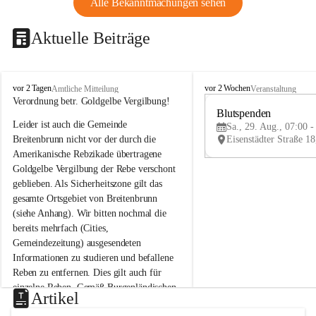
Alle Bekanntmachungen sehen
Aktuelle Beiträge
B
B
vor 2 Tagen
vor 2 Wochen
Amtliche Mitteilung
Veranstaltung
r
r
Verordnung betr. Goldgelbe Vergilbung!
e
e
Blutspenden
Leider ist auch die Gemeinde 
i
i
Sa., 29. Aug., 07:00 -
t
t
Breitenbrunn nicht vor der durch die 
e
e
Amerikanische Rebzikade übertragene 
n
n
Goldgelbe Vergilbung der Rebe verschont 
b
b
geblieben. Als Sicherheitszone gilt das 
r
r
gesamte Ortsgebiet von Breitenbrunn 
u
u
(siehe Anhang). Wir bitten nochmal die 
n
n
n
n
bereits mehrfach (Cities, 
a
a
Gemeindezeitung) ausgesendeten 
m
m
Informationen zu studieren und befallene 
N
N
Reben zu entfernen. Dies gilt auch für 
e
e
einzelne Reben. Gemäß Burgenländischen 
u
u
Artikel
Weinbaugesetz sind nicht gepflegte oder 
s
s