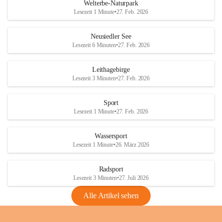
i
i
unzulässige Weingärten zu roden! Bitte 
Welterbe-Naturpark
e
e
helfen wir zusammen um unsere Winzer 
Lesezeit 1 Minute
•
27. Feb. 2026
d
d
vor den prognostizierten Ernteausfällen 
l
l
und den daraus folgenden wirtschaftlichen 
e
e
Neusiedler See
Schäden zu bewahren.
r
r
Lesezeit 6 Minuten
•
27. Feb. 2026
S
S
Verordnungen
e
e
Leithagebirge
04.08.2026
e
e
Lesezeit 3 Minuten
•
27. Feb. 2026
Maßnahmen zur Bekämpfung
der Goldgelben Vergilbung der
Sport
Rebe und der Amerikanischen
Lesezeit 1 Minute
•
27. Feb. 2026
Rebzikade
Anhang VBl. EU Nr. 18
Wassersport
_2026
Lesezeit 1 Minute
•
26. März 2026
1 Seite
•
1,4 MB
Radsport
VBl. EU Nr. 18_2026
Lesezeit 3 Minuten
•
27. Juli 2026
2 Seiten
•
2,1 MB
Alle Artikel sehen