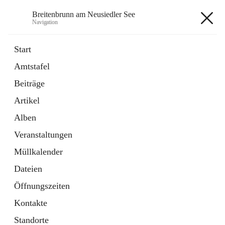
Breitenbrunn am Neusiedler See
Navigation
Breitenbrunn am Neusiedler See
Start
Amtstafel
Formulare
Beiträge
18 Schnellzugriffe
Artikel
Gemeindeservice
7 Schnellzugriffe
Alben
Veranstaltungen
+7
Müllkalender
Dateien
Öffnungszeiten
Kontakte
Hauptadresse
Standorte