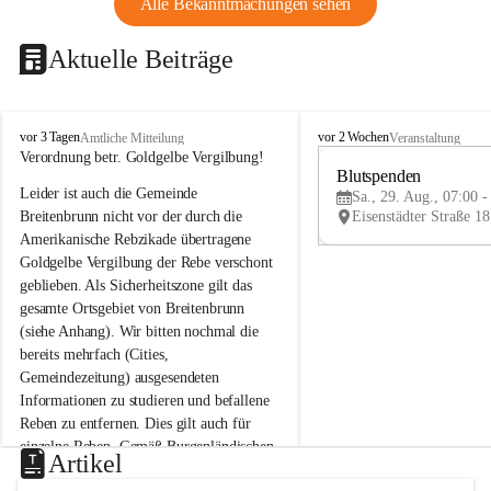
Alle Bekanntmachungen sehen
Aktuelle Beiträge
B
B
vor 3 Tagen
vor 2 Wochen
Amtliche Mitteilung
Veranstaltung
r
r
Verordnung betr. Goldgelbe Vergilbung!
e
e
Blutspenden
Leider ist auch die Gemeinde 
i
i
Sa., 29. Aug., 07:00 -
t
t
Breitenbrunn nicht vor der durch die 
e
e
Amerikanische Rebzikade übertragene 
n
n
Goldgelbe Vergilbung der Rebe verschont 
b
b
geblieben. Als Sicherheitszone gilt das 
r
r
gesamte Ortsgebiet von Breitenbrunn 
u
u
(siehe Anhang). Wir bitten nochmal die 
n
n
n
n
bereits mehrfach (Cities, 
a
a
Gemeindezeitung) ausgesendeten 
m
m
Informationen zu studieren und befallene 
N
N
Reben zu entfernen. Dies gilt auch für 
e
e
einzelne Reben. Gemäß Burgenländischen 
u
u
Artikel
Weinbaugesetz sind nicht gepflegte oder 
s
s