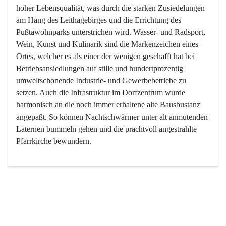
hoher Lebensqualität, was durch die starken Zusiedelungen 
am Hang des Leithagebirges und die Errichtung des 
Pußtawohnparks unterstrichen wird. Wasser- und Radsport, 
Wein, Kunst und Kulinarik sind die Markenzeichen eines 
Ortes, welcher es als einer der wenigen geschafft hat bei 
Betriebsansiedlungen auf stille und hundertprozentig 
umweltschonende Industrie- und Gewerbebetriebe zu 
setzen. Auch die Infrastruktur im Dorfzentrum wurde 
harmonisch an die noch immer erhaltene alte Bausbustanz 
angepaßt. So können Nachtschwärmer unter alt anmutenden 
Laternen bummeln gehen und die prachtvoll angestrahlte 
Pfarrkirche bewundern.

Der Weinbau dominert heute nicht mehr, ist aber integrativer 
Bestandteil der Kultur des Ortes, da man hier schon lange 
von Massenweinbau auf Qualitätsweinbau umgestellt hat. 
So ist es auch nicht verwunderlich, dass eines der historisch 
wertvollsten Gebäude die Ortsvinothek beherbergt und dass 
der Kellering ein beliebtes Ziel darstellt.
