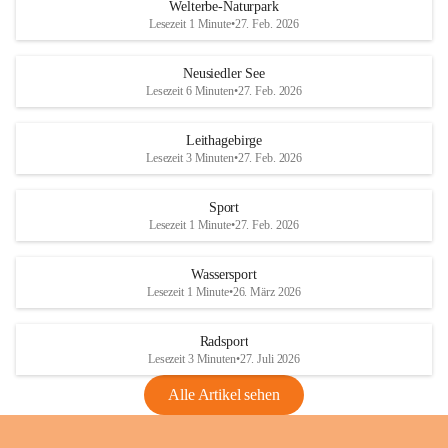
i
i
unzulässige Weingärten zu roden! Bitte 
Welterbe-Naturpark
e
e
helfen wir zusammen um unsere Winzer 
Lesezeit 1 Minute
•
27. Feb. 2026
d
d
vor den prognostizierten Ernteausfällen 
l
l
und den daraus folgenden wirtschaftlichen 
e
e
Neusiedler See
Schäden zu bewahren.
r
r
Lesezeit 6 Minuten
•
27. Feb. 2026
S
S
Verordnungen
e
e
Leithagebirge
04.08.2026
e
e
Lesezeit 3 Minuten
•
27. Feb. 2026
Maßnahmen zur Bekämpfung
der Goldgelben Vergilbung der
Sport
Rebe und der Amerikanischen
Lesezeit 1 Minute
•
27. Feb. 2026
Rebzikade
Anhang VBl. EU Nr. 18
Wassersport
_2026
Lesezeit 1 Minute
•
26. März 2026
1 Seite
•
1,4 MB
Radsport
VBl. EU Nr. 18_2026
Lesezeit 3 Minuten
•
27. Juli 2026
2 Seiten
•
2,1 MB
Alle Artikel sehen