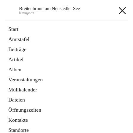
Breitenbrunn am Neusiedler See
Navigation
Breitenbrunn am Neusiedler See
Start
Amtstafel
Formulare
Beiträge
18 Schnellzugriffe
Artikel
Gemeindeservice
7 Schnellzugriffe
Alben
Veranstaltungen
+7
Müllkalender
Dateien
Öffnungszeiten
Kontakte
Hauptadresse
Standorte