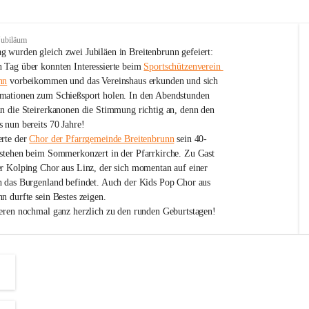
Jubiläum
 wurden gleich zwei Jubiläen in Breitenbrunn gefeiert: 
 Tag über konnten Interessierte beim 
Sportschützenverein 
nn
 vorbeikommen und das Vereinshaus erkunden und sich 
mationen zum Schießsport holen. In den Abendstunden 
nn die Steirerkanonen die Stimmung richtig an, denn den 
 nun bereits 70 Jahre!
rte der 
Chor der Pfarrgemeinde Breitenbrunn
 sein 40-
estehen beim Sommerkonzert in der Pfarrkirche. Zu Gast 
er Kolping Chor aus Linz, der sich momentan auf einer 
h das Burgenland befindet. Auch der Kids Pop Chor aus 
n durfte sein Bestes zeigen.
ieren nochmal ganz herzlich zu den runden Geburtstagen!