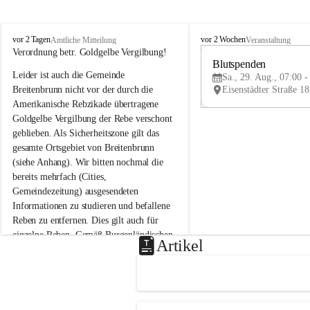
B
B
vor 2 Tagen
vor 2 Wochen
Amtliche Mitteilung
Veranstaltung
r
r
Verordnung betr. Goldgelbe Vergilbung!
e
e
Blutspenden
Leider ist auch die Gemeinde 
i
i
Sa., 29. Aug., 07:00 -
t
t
Breitenbrunn nicht vor der durch die 
e
e
Amerikanische Rebzikade übertragene 
n
n
Goldgelbe Vergilbung der Rebe verschont 
b
b
geblieben. Als Sicherheitszone gilt das 
r
r
gesamte Ortsgebiet von Breitenbrunn 
u
u
(siehe Anhang). Wir bitten nochmal die 
n
n
n
n
bereits mehrfach (Cities, 
a
a
Gemeindezeitung) ausgesendeten 
m
m
Informationen zu studieren und befallene 
N
N
Reben zu entfernen. Dies gilt auch für 
e
e
einzelne Reben. Gemäß Burgenländischen 
u
u
Artikel
Weinbaugesetz sind nicht gepflegte oder 
s
s
i
i
unzulässige Weingärten zu roden! Bitte 
e
e
helfen wir zusammen um unsere Winzer 
d
d
vor den prognostizierten Ernteausfällen 
l
l
und den daraus folgenden wirtschaftlichen 