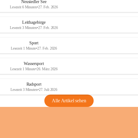
e
e
Neusiedler See
r
r
Lesezeit 6 Minuten
•
27. Feb. 2026
S
S
e
e
Leithagebirge
e
e
Lesezeit 3 Minuten
•
27. Feb. 2026
Sport
Lesezeit 1 Minute
•
27. Feb. 2026
Wassersport
Lesezeit 1 Minute
•
26. März 2026
Radsport
Lesezeit 3 Minuten
•
27. Juli 2026
Alle Artikel sehen