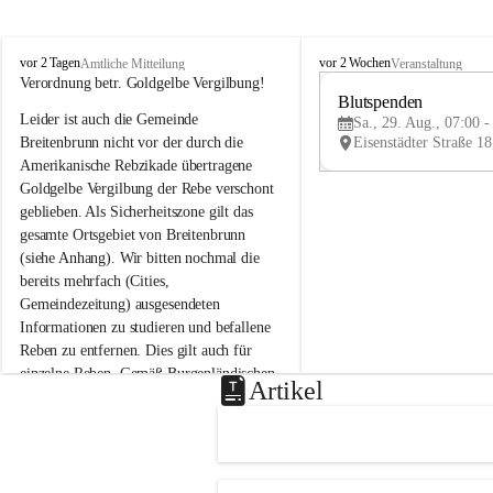
B
B
vor 2 Tagen
vor 2 Wochen
Amtliche Mitteilung
Veranstaltung
r
r
Verordnung betr. Goldgelbe Vergilbung!
e
e
Blutspenden
Leider ist auch die Gemeinde 
i
i
Sa., 29. Aug., 07:00 -
t
t
Breitenbrunn nicht vor der durch die 
e
e
Amerikanische Rebzikade übertragene 
n
n
Goldgelbe Vergilbung der Rebe verschont 
b
b
geblieben. Als Sicherheitszone gilt das 
r
r
gesamte Ortsgebiet von Breitenbrunn 
u
u
(siehe Anhang). Wir bitten nochmal die 
n
n
n
n
bereits mehrfach (Cities, 
a
a
Gemeindezeitung) ausgesendeten 
m
m
Informationen zu studieren und befallene 
N
N
Reben zu entfernen. Dies gilt auch für 
e
e
einzelne Reben. Gemäß Burgenländischen 
u
u
Artikel
Weinbaugesetz sind nicht gepflegte oder 
s
s
i
i
unzulässige Weingärten zu roden! Bitte 
e
e
helfen wir zusammen um unsere Winzer 
d
d
vor den prognostizierten Ernteausfällen 
l
l
und den daraus folgenden wirtschaftlichen 