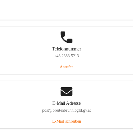
Eisenstädterstraße 18, 7091 Breitenbrunn am Neusiedler See, AUT
Auf Karte ansehen
Telefonnummer
+43 2683 5213
Anrufen
E-Mail Adresse
post@breitenbrunn.bgld.gv.at
E-Mail schreiben