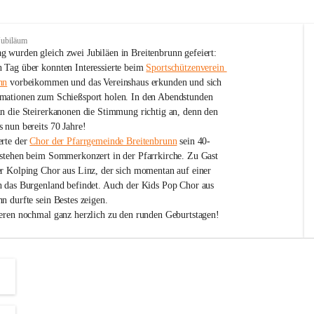
Jubiläum
 wurden gleich zwei Jubiläen in Breitenbrunn gefeiert: 
 Tag über konnten Interessierte beim 
Sportschützenverein 
nn
 vorbeikommen und das Vereinshaus erkunden und sich 
mationen zum Schießsport holen. In den Abendstunden 
nn die Steirerkanonen die Stimmung richtig an, denn den 
 nun bereits 70 Jahre!
rte der 
Chor der Pfarrgemeinde Breitenbrunn
 sein 40-
estehen beim Sommerkonzert in der Pfarrkirche. Zu Gast 
er Kolping Chor aus Linz, der sich momentan auf einer 
h das Burgenland befindet. Auch der Kids Pop Chor aus 
n durfte sein Bestes zeigen.
ieren nochmal ganz herzlich zu den runden Geburtstagen!