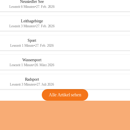
e
e
Neusiedler See
r
r
Lesezeit 6 Minuten
•
27. Feb. 2026
S
S
e
e
Leithagebirge
e
e
Lesezeit 3 Minuten
•
27. Feb. 2026
Sport
Lesezeit 1 Minute
•
27. Feb. 2026
Wassersport
Lesezeit 1 Minute
•
26. März 2026
Radsport
Lesezeit 3 Minuten
•
27. Juli 2026
Alle Artikel sehen