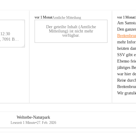
B
B
vor 1 Monat
vor 1 Monat
Amtliche Mitteilung
r
r
Am Samstag
Der geteilte Inhalt (Amtliche
e
e
29
Den ganzen
Mitteilung) ist nicht mehr
i
i
 12:30
AU
verfügbar.
Breitenbru
t
t
Eisenstädter Straße 18, 7091 Breitenbrunn am Neusiedler See, AUT
G
mehr Infor
e
e
heizten da
n
n
SSV gibt es
b
b
r
r
Ebenso feie
u
u
jähriges B
n
n
war hier d
n
n
Reise durc
a
a
Breitenbrun
m
m
Wir gratul
N
N
e
e
u
u
s
s
i
i
Welterbe-Naturpark
e
e
Lesezeit 1 Minute
•
27. Feb. 2026
d
d
l
l