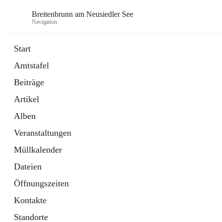
Breitenbrunn am Neusiedler See
Navigation
Start
Amtstafel
Formulare
Beiträge
18 Schnellzugriffe
Artikel
Gemeindeservice
7 Schnellzugriffe
Alben
Veranstaltungen
Müllkalender
Dateien
Öffnungszeiten
Kontakte
Standorte