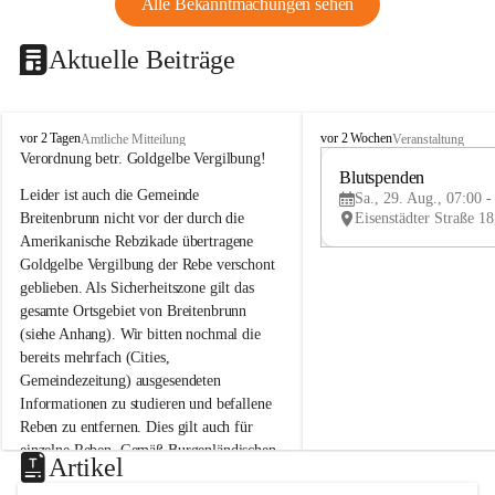
Alle Bekanntmachungen sehen
Aktuelle Beiträge
B
B
vor 2 Tagen
vor 2 Wochen
Amtliche Mitteilung
Veranstaltung
r
r
Verordnung betr. Goldgelbe Vergilbung!
e
e
Blutspenden
Leider ist auch die Gemeinde 
i
i
Sa., 29. Aug., 07:00 -
t
t
Breitenbrunn nicht vor der durch die 
e
e
Amerikanische Rebzikade übertragene 
n
n
Goldgelbe Vergilbung der Rebe verschont 
b
b
geblieben. Als Sicherheitszone gilt das 
r
r
gesamte Ortsgebiet von Breitenbrunn 
u
u
(siehe Anhang). Wir bitten nochmal die 
n
n
n
n
bereits mehrfach (Cities, 
a
a
Gemeindezeitung) ausgesendeten 
m
m
Informationen zu studieren und befallene 
N
N
Reben zu entfernen. Dies gilt auch für 
e
e
einzelne Reben. Gemäß Burgenländischen 
u
u
Artikel
Weinbaugesetz sind nicht gepflegte oder 
s
s