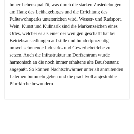
hoher Lebensqualität, was durch die starken Zusiedelungen 
am Hang des Leithagebirges und die Errichtung des 
Pußtawohnparks unterstrichen wird. Wasser- und Radsport, 
Wein, Kunst und Kulinarik sind die Markenzeichen eines 
Ortes, welcher es als einer der wenigen geschafft hat bei 
Betriebsansiedlungen auf stille und hundertprozentig 
umweltschonende Industrie- und Gewerbebetriebe zu 
setzen. Auch die Infrastruktur im Dorfzentrum wurde 
harmonisch an die noch immer erhaltene alte Bausbustanz 
angepaßt. So können Nachtschwärmer unter alt anmutenden 
Laternen bummeln gehen und die prachtvoll angestrahlte 
Pfarrkirche bewundern.

Der Weinbau dominert heute nicht mehr, ist aber integrativer 
Bestandteil der Kultur des Ortes, da man hier schon lange 
von Massenweinbau auf Qualitätsweinbau umgestellt hat. 
So ist es auch nicht verwunderlich, dass eines der historisch 
wertvollsten Gebäude die Ortsvinothek beherbergt und dass 
der Kellering ein beliebtes Ziel darstellt.
