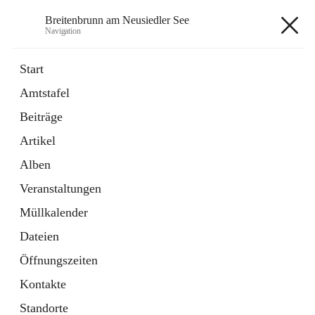
Breitenbrunn am Neusiedler See
Navigation
Breitenbrunn am Neusiedler See
Start
Amtstafel
Formulare
Beiträge
18 Schnellzugriffe
Artikel
Gemeindeservice
7 Schnellzugriffe
Alben
Veranstaltungen
+7
Müllkalender
Dateien
Öffnungszeiten
Kontakte
Hauptadresse
Standorte