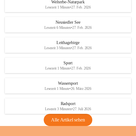
i
i
unzulässige Weingärten zu roden! Bitte 
Welterbe-Naturpark
e
e
helfen wir zusammen um unsere Winzer 
Lesezeit 1 Minute
•
27. Feb. 2026
d
d
vor den prognostizierten Ernteausfällen 
l
l
und den daraus folgenden wirtschaftlichen 
e
e
Neusiedler See
Schäden zu bewahren.
r
r
Lesezeit 6 Minuten
•
27. Feb. 2026
S
S
Verordnungen
e
e
Leithagebirge
04.08.2026
e
e
Lesezeit 3 Minuten
•
27. Feb. 2026
Maßnahmen zur Bekämpfung
der Goldgelben Vergilbung der
Sport
Rebe und der Amerikanischen
Lesezeit 1 Minute
•
27. Feb. 2026
Rebzikade
Anhang VBl. EU Nr. 18
Wassersport
_2026
Lesezeit 1 Minute
•
26. März 2026
1 Seite
•
1,4 MB
Radsport
VBl. EU Nr. 18_2026
Lesezeit 3 Minuten
•
27. Juli 2026
2 Seiten
•
2,1 MB
Alle Artikel sehen